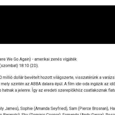
e We Go Again) - amerikai zenés vígjáték
(szombat) 18:10 (2D).
millió dollár bevételt hozott világszerte, visszatérünk a varázs
 mely szintén az ABBA dalaira épül. A film ide-oda ingázik az id
hatnak a jelenre. Így az eredeti szereplőkhöz csatlakoznak fiat
Lily James), Sophie (Amanda Seyfried), Sam (Pierce Brosnan), Ha
stine Baranski), Sky (Dominic Cooper), Fernando (Andy Garcia), Rosi