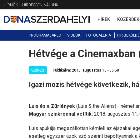
Jump
HÍRNÖK
HIRDESSEN NÁLUNK
to
navigation
HÍREK
KÖZÉRDEK
PROGRAMAJÁNLÓ
VIDEÓK
FOTÓGALÉRIA
HÍR BEKÜLDÉ
Hétvége a Cinemaxban 
Back
to
top
SZÍNES
Publikálva: 2018, augusztus 10 - 06:58
Igazi mozis hétvége következik, h
Luis és a Zűrlények
(Luis & the Aliens) - német an
Magyar szinkronnal vetítik:
2018. augusztus 11. (
Luis apukája megszállottan kémleli az éjszakai ege
esetleg egyszer azok szó szerint bepottyannak a 