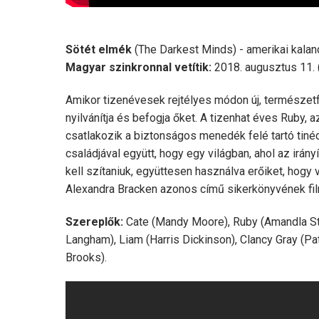
Sötét elmék
(The Darkest Minds) - amerikai kalandfi
Magyar szinkronnal vetítik:
2018. augusztus 11. (
Amikor tizenévesek rejtélyes módon új, természetf
nyilvánítja és befogja őket. A tizenhat éves Ruby, 
csatlakozik a biztonságos menedék felé tartó tin
családjával együtt, hogy egy világban, ahol az irány
kell szítaniuk, együttesen használva erőiket, hogy
Alexandra Bracken azonos című sikerkönyvének film
Szereplők:
Cate (Mandy Moore), Ruby (Amandla Sten
Langham), Liam (Harris Dickinson), Clancy Gray (P
Brooks).