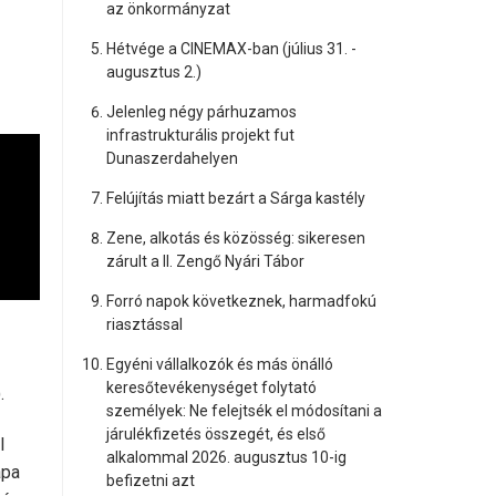
az önkormányzat
Hétvége a CINEMAX-ban (július 31. -
augusztus 2.)
Jelenleg négy párhuzamos
infrastrukturális projekt fut
Dunaszerdahelyen
Felújítás miatt bezárt a Sárga kastély
Zene, alkotás és közösség: sikeresen
zárult a II. Zengő Nyári Tábor
Forró napok következnek, harmadfokú
riasztással
Egyéni vállalkozók és más önálló
keresőtevékenységet folytató
.
személyek: Ne felejtsék el módosítani a
járulékfizetés összegét, és első
l
alkalommal 2026. augusztus 10-ig
ápa
befizetni azt