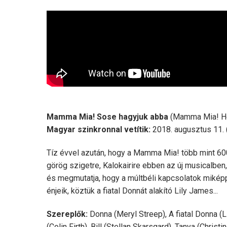
Mamma Mia! Sose hagyjuk abba
(Mamma Mia! Her
Magyar szinkronnal vetítik:
2018. augusztus 11. 
Tíz évvel azután, hogy a Mamma Mia! több mint 600 
görög szigetre, Kalokairire ebben az új musicalben,
és megmutatja, hogy a múltbéli kapcsolatok miképp 
énjeik, köztük a fiatal Donnát alakító Lily James...
Szereplők:
Donna (Meryl Streep), A fiatal Donna (
(Colin Firth), Bill (Stellan Skarsgard), Tanya (Chri