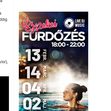
né
.
a
eddig
n
lor),