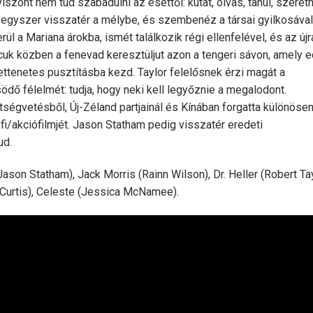
viszont nem tud szabadulni az esettől: kutat, olvas, tanul, szeret
y egyszer visszatér a mélybe, és szembenéz a társai gyilkosával
l a Mariana árokba, ismét találkozik régi ellenfelével, és az újr
cuk közben a fenevad keresztüljut azon a tengeri sávon, amely 
 rettenetes pusztításba kezd. Taylor felelősnek érzi magát a
ödő félelmét: tudja, hogy neki kell legyőznie a megalodont.
ségvetésből, Új-Zéland partjainál és Kínában forgatta különöse
i/akciófilmjét. Jason Statham pedig visszatér eredeti
ud.
son Statham), Jack Morris (Rainn Wilson), Dr. Heller (Robert Tay
 Curtis), Celeste (Jessica McNamee).