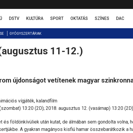
Ű
DSTV
KULTÚRA
SPORT
OKTATÁS
SZÍNES
DAC
SE
GYÓGYSZERTÁRAK
(augusztus 11-12.)
árom újdonságot vetítenek magyar szinkronna
imációs vígjáték, kalandfilm
szombat) 13:20 (2D); 2018. augusztus 12. (vasárnap) 13:20 (2D)
t és földönkívüliek után kutat, de álmában sem gondolta volna, 
kertjükbe. A gyakran magányos kisfiú hamar összebarátkozik a 