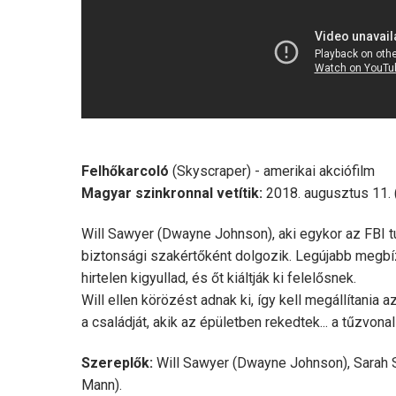
Felhőkarcoló
(Skyscraper) - amerikai akciófilm
Magyar szinkronnal vetítik:
2018. augusztus 11. (
Will Sawyer (Dwayne Johnson), aki egykor az FBI t
biztonsági szakértőként dolgozik. Legújabb megbí
hirtelen kigyullad, és őt kiáltják ki felelősnek.
Will ellen körözést adnak ki, így kell megállítania
a családját, akik az épületben rekedtek... a tűzvonal 
Szereplők:
Will Sawyer (Dwayne Johnson), Sarah S
Mann).