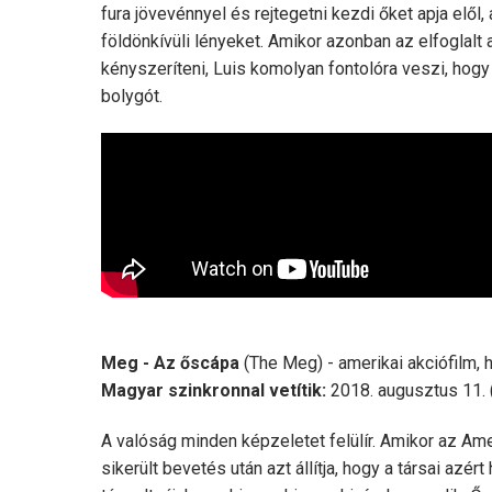
fura jövevénnyel és rejtegetni kezdi őket apja elől
földönkívüli lényeket. Amikor azonban az elfoglalt
kényszeríteni, Luis komolyan fontolóra veszi, hogy
bolygót.
Meg - Az őscápa
(The Meg) - amerikai akciófilm, ho
Magyar szinkronnal vetítik:
2018. augusztus 11. (
A valóság minden képzeletet felülír. Amikor az Ame
sikerült bevetés után azt állítja, hogy a társai azé