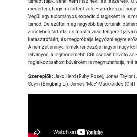
támadt rájuk, senki nem hisz neki, és leszerelik. Ő 
megérteni, hogy mi történt vele – arra készül, hog
Végül egy tudományos expedíció tagjaként le is merü
támad. De ezúttal még nagyobb baj történik: párhar
a mélyben tartotta, és most a világ tengereit járva
katasztrófáért, és megpróbálja legyőzni egyre erős
A nemzet aranya-filmek rendezője nagyon nagy költ
látványos, a legmodernebb CGI csodáit bevető sci-f
foglalkozásához: búvárként is megmutathatja, mit t
Szereplők:
Jaxx Herd (Ruby Rose), Jonas Taylor (Ja
Suyin (Bingbing Li), James 'Mac' Mackreides (Cliff