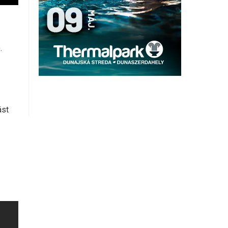
.
ást