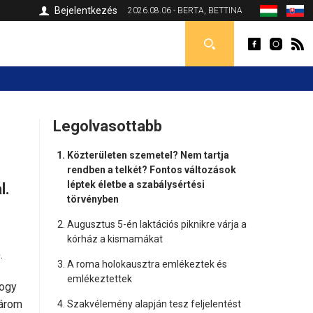
Bejelentkezés
2026.08.06 - BERTA, BETTINA
Legolvasottabb
Közterületen szemetel? Nem tartja
rendben a telkét? Fontos változások
léptek életbe a szabálysértési
l.
törvényben
Augusztus 5-én laktációs piknikre várja a
kórház a kismamákat
.
A roma holokausztra emlékeztek és
emlékeztettek
hogy
három
Szakvélemény alapján tesz feljelentést