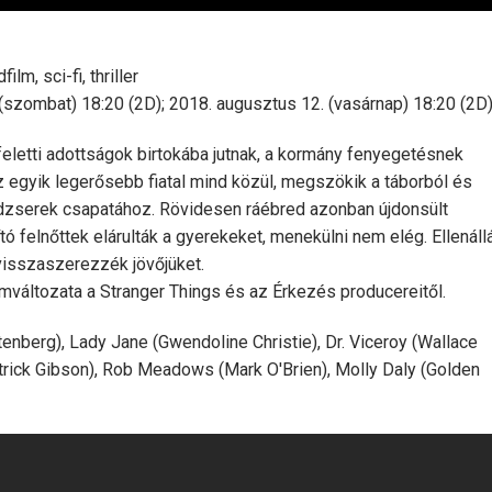
lm, sci-fi, thriller
szombat) 18:20 (2D); 2018. augusztus 12. (vasárnap) 18:20 (2D)
eletti adottságok birtokába jutnak, a kormány fenyegetésnek
az egyik legerősebb fiatal mind közül, megszökik a táborból és
édzserek csapatához. Rövidesen ráébred azonban újdonsült
ító felnőttek elárulták a gyerekeket, menekülni nem elég. Ellenáll
 visszaszerezzék jövőjüket.
változata a Stranger Things és az Érkezés producereitől.
berg), Lady Jane (Gwendoline Christie), Dr. Viceroy (Wallace
atrick Gibson), Rob Meadows (Mark O'Brien), Molly Daly (Golden