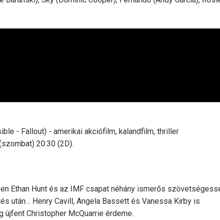
le - Fallout) - amerikai akciófilm, kalandfilm, thriller
(szombat) 20:30 (2D).
zében Ethan Hunt és az IMF csapat néhány ismerős szövetségess
etés után… Henry Cavill, Angela Bassett és Vanessa Kirby is
g újfent Christopher McQuarrie érdeme.