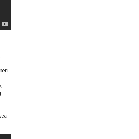
.
meri
k
ti
scar