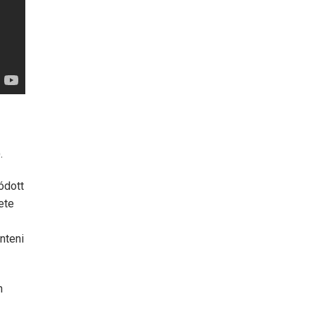
.
ódott
ete
nteni
n