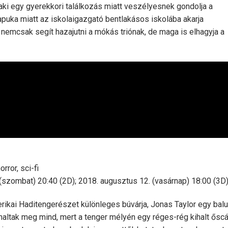
, aki egy gyerekkori találkozás miatt veszélyesnek gondolja a
 apuka miatt az iskolaigazgató bentlakásos iskolába akarja
 nemcsak segít hazajutni a mókás triónak, de maga is elhagyja a
rror, sci-fi
szombat) 20:40 (2D); 2018. augusztus 12. (vasárnap) 18:00 (3D)
rikai Haditengerészet különleges búvárja, Jonas Taylor egy balu
rt haltak meg mind, mert a tenger mélyén egy réges-rég kihalt ősc