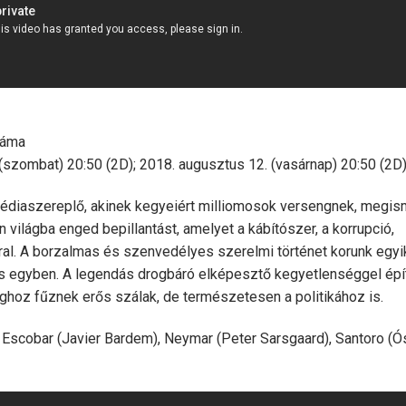
dráma
szombat) 20:50 (2D); 2018. augusztus 12. (vasárnap) 20:50 (2D)
 médiaszereplő, akinek kegyeiért milliomosok versengnek, megis
 világba enged bepillantást, amelyet a kábítószer, a korrupció,
ral. A borzalmas és szenvedélyes szerelmi történet korunk egyi
s egyben. A legendás drogbáró elképesztő kegyetlenséggel épí
lághoz fűznek erős szálak, de természetesen a politikához is.
o Escobar (Javier Bardem), Neymar (Peter Sarsgaard), Santoro (Ó