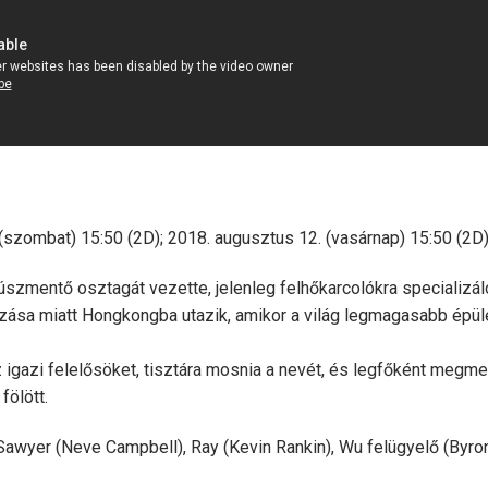
szombat) 15:50 (2D); 2018. augusztus 12. (vasárnap) 15:50 (2D)
úszmentő osztagát vezette, jelenleg felhőkarcolókra specializál
zása miatt Hongkongba utazik, amikor a világ legmagasabb épül
 az igazi felelősöket, tisztára mosnia a nevét, és legfőként megme
fölött.
awyer (Neve Campbell), Ray (Kevin Rankin), Wu felügyelő (Byro