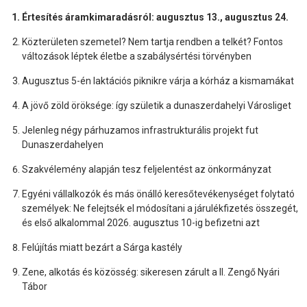
Értesítés áramkimaradásról: augusztus 13., augusztus 24.
Közterületen szemetel? Nem tartja rendben a telkét? Fontos
változások léptek életbe a szabálysértési törvényben
Augusztus 5-én laktációs piknikre várja a kórház a kismamákat
A jövő zöld öröksége: így születik a dunaszerdahelyi Városliget
Jelenleg négy párhuzamos infrastrukturális projekt fut
Dunaszerdahelyen
Szakvélemény alapján tesz feljelentést az önkormányzat
Egyéni vállalkozók és más önálló keresőtevékenységet folytató
személyek: Ne felejtsék el módosítani a járulékfizetés összegét,
és első alkalommal 2026. augusztus 10-ig befizetni azt
Felújítás miatt bezárt a Sárga kastély
Zene, alkotás és közösség: sikeresen zárult a II. Zengő Nyári
Tábor