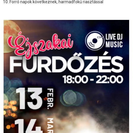
Forró napok következnek, harmadfokú riasztással