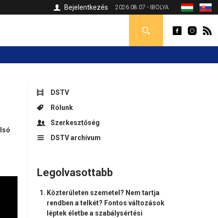
Bejelentkezés
2026.08.07 - IBOLYA
DSTV
Rólunk
Szerkesztőség
olsó
DSTV archívum
Legolvasottabb
Közterületen szemetel? Nem tartja
rendben a telkét? Fontos változások
léptek életbe a szabálysértési