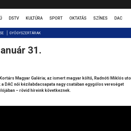
Ű
DSTV
KULTÚRA
SPORT
OKTATÁS
SZÍNES
DAC
SE
GYÓGYSZERTÁRAK
január 31.
a Kortárs Magyar Galéria; az ismert magyar költő, Radnóti Miklós ut
; a DAC női kézilabdacsapata nagy csatában egygólos vereséget
ulójában – rövid híreink következnek.