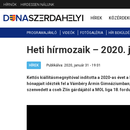
Jump
HÍRNÖK
HIRDESSEN NÁLUNK
to
navigation
HÍREK
KÖZÉRDEK
PROGRAMAJÁNLÓ
VIDEÓK
FOTÓGALÉRIA
HÍR BEKÜLDÉ
Heti hírmozaik – 2020. 
Back
to
top
HÍREK
Publikálva: 2020, január 31 - 19:01
Kettős kiállításmegnyitóval indította a 2020-as évet 
hónapjait idézték fel a Vámbéry Ármin Gimnáziumban
szenvedett a cseh Zlín gárdájától a MOL liga 18. ford