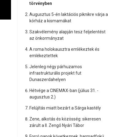
törvényben
Augusztus 5-én laktációs piknikre várja a
kórház a kismamákat
Szakvélemény alapján tesz feljelentést
az önkormányzat
A roma holokausztra emlékeztek és
emlékeztettek
Jelenleg négy párhuzamos
infrastrukturális projekt fut
Dunaszerdahelyen
Hétvége a CINEMAX-ban (július 31. -
augusztus 2.)
Felújítás miatt bezárt a Sárga kastély
Zene, alkotás és közösség: sikeresen
zárult a II. Zengő Nyári Tábor
Forró napok következnek, harmadfokú