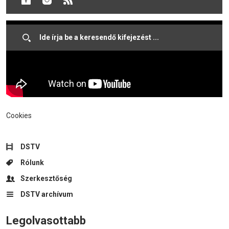
híreink következnek.
Cookies
DSTV
Rólunk
Szerkesztőség
DSTV archívum
Legolvasottabb