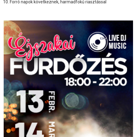
Forró napok következnek, harmadfokú riasztással