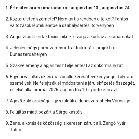
Értesítés áramkimaradásról: augusztus 13., augusztus 24.
Közterületen szemetel? Nem tartja rendben a telkét? Fontos
változások léptek életbe a szabálysértési törvényben
Augusztus 5-én laktációs piknikre várja a kórház a kismamákat
Jelenleg négy párhuzamos infrastrukturális projekt fut
Dunaszerdahelyen
Szakvélemény alapján tesz feljelentést az önkormányzat
Egyéni vállalkozók és más önálló keresőtevékenységet folytató
személyek: Ne felejtsék el módosítani a járulékfizetés összegét,
és első alkalommal 2026. augusztus 10-ig befizetni azt
A jövő zöld öröksége: így születik a dunaszerdahelyi Városliget
Felújítás miatt bezárt a Sárga kastély
Zene, alkotás és közösség: sikeresen zárult a II. Zengő Nyári
Tábor