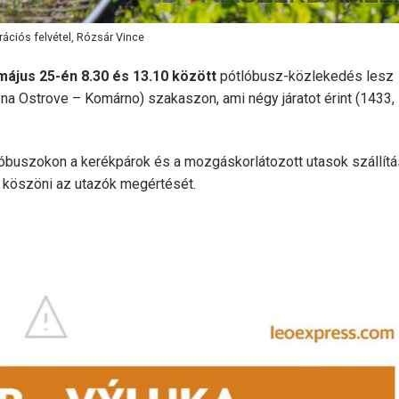
trációs felvétel, Rózsár Vince
május 25-én 8.30 és 13.10 között
pótlóbusz-közlekedés lesz
a Ostrove – Komárno) szakaszon, ami négy járatot érint (1433,
lóbuszokon a kerékpárok és a mozgáskorlátozott utasok szállítá
al köszöni az utazók megértését.