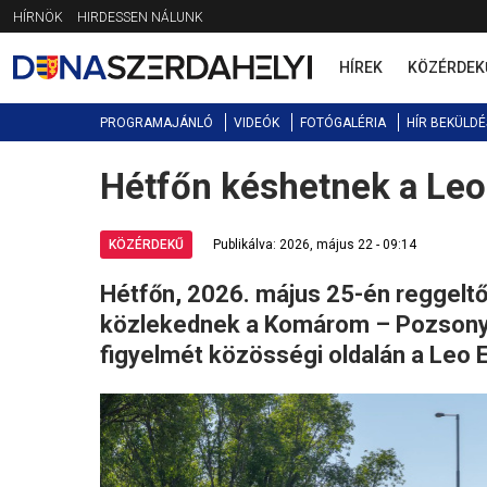
Jump
HÍRNÖK
HIRDESSEN NÁLUNK
to
navigation
HÍREK
KÖZÉRDEK
PROGRAMAJÁNLÓ
VIDEÓK
FOTÓGALÉRIA
HÍR BEKÜLDÉ
Hétfőn késhetnek a Leo 
Back
to
top
KÖZÉRDEKŰ
Publikálva: 2026, május 22 - 09:14
Hétfőn, 2026. május 25-én reggeltő
közlekednek a Komárom – Pozsony v
figyelmét közösségi oldalán a Leo 