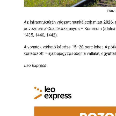
Illusz
Az infrastruktúrán végzett munkálatok miatt
2026. 
bevezetve a Csallóközaranyos – Komárom (Zlatná n
1435, 1440, 1442).
A vonatok várható késése 15–20 perc lehet. A pót
korlátozott – írja bejegyzésében a vállalat, egyútt
Leo Express