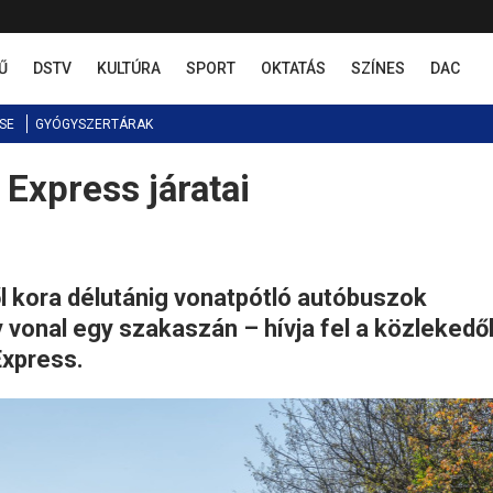
Ű
DSTV
KULTÚRA
SPORT
OKTATÁS
SZÍNES
DAC
SE
GYÓGYSZERTÁRAK
Express járatai
l kora délutánig vonatpótló autóbuszok
onal egy szakaszán – hívja fel a közlekedő
Express.