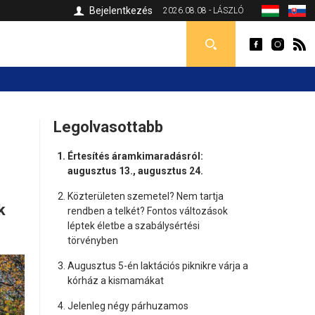
Bejelentkezés
2026.08.08 - LÁSZLÓ
Legolvasottabb
Értesítés áramkimaradásról:
augusztus 13., augusztus 24.
Közterületen szemetel? Nem tartja
k
rendben a telkét? Fontos változások
léptek életbe a szabálysértési
törvényben
Augusztus 5-én laktációs piknikre várja a
kórház a kismamákat
Jelenleg négy párhuzamos