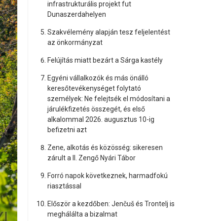
infrastrukturális projekt fut
Dunaszerdahelyen
Szakvélemény alapján tesz feljelentést
az önkormányzat
Felújítás miatt bezárt a Sárga kastély
Egyéni vállalkozók és más önálló
keresőtevékenységet folytató
személyek: Ne felejtsék el módosítani a
járulékfizetés összegét, és első
alkalommal 2026. augusztus 10-ig
befizetni azt
Zene, alkotás és közösség: sikeresen
zárult a II. Zengő Nyári Tábor
Forró napok következnek, harmadfokú
riasztással
Először a kezdőben: Jenčuš és Trontelj is
meghálálta a bizalmat