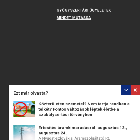
GYÓGYSZERTÁRI ÜGYELETEK
MINDET MUTASSA
Ezt már olvasta?
Közterületen szemetel? Nem tartja rendben a
telkét? Fontos változások léptek életbe a
szabálysértési törvényben
2026. július 15-én országosan hatályba lépett a...
Értesítés áramkimaradásról: augusztus 13.,
augusztus 24.
A Nyugat-szlovákiai Áramszolgáltató Rt.