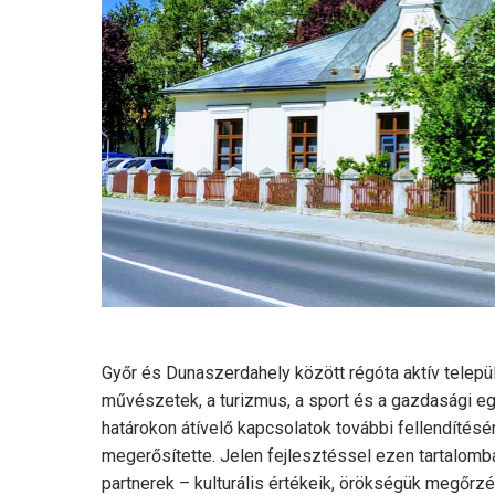
Győr és Dunaszerdahely között régóta aktív települ
művészetek, a turizmus, a sport és a gazdasági eg
határokon átívelő kapcsolatok további fellendítés
megerősítette. Jelen fejlesztéssel ezen tartalom
partnerek – kulturális értékeik, örökségük megőrzé