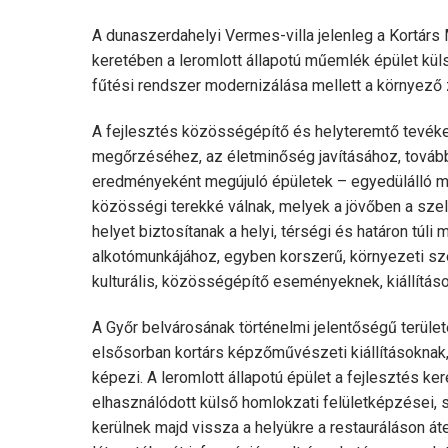
A dunaszerdahelyi Vermes-villa jelenleg a Kortárs
keretében a leromlott állapotú műemlék épület külső
fűtési rendszer modernizálása mellett a környező zöl
A fejlesztés közösségépítő és helyteremtő tevékeny
megőrzéséhez, az életminőség javításához, tovább
eredményeként megújuló épületek – egyedülálló m
közösségi terekké válnak, melyek a jövőben a szell
helyet biztosítanak a helyi, térségi és határon 
alkotómunkájához, egyben korszerű, környezeti sze
kulturális, közösségépítő eseményeknek, kiállítás
A Győr belvárosának történelmi jelentőségű terület
elsősorban kortárs képzőművészeti kiállításoknak, t
képezi. A leromlott állapotú épület a fejlesztés ker
elhasználódott külső homlokzati felületképzései, s
kerülnek majd vissza a helyükre a restauráláson át