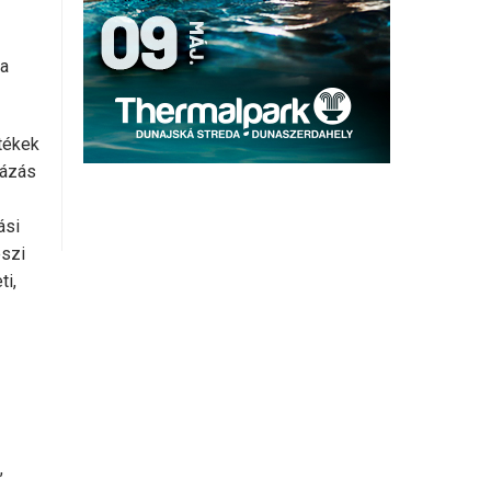
 a
tékek
házás
ási
észi
ti,
,