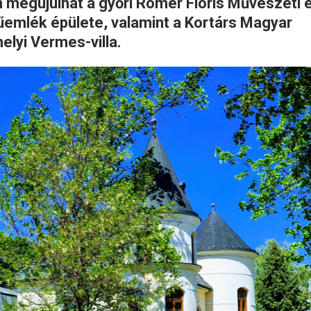
 megújulhat a győri Rómer Flóris Művészeti 
emlék épülete, valamint a Kortárs Magyar
elyi Vermes-villa.