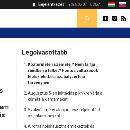
Bejelentkezés
2026.08.07 - IBOLYA
n
Legolvasottabb
Közterületen szemetel? Nem tartja
rendben a telkét? Fontos változások
léptek életbe a szabálysértési
törvényben
s
Augusztus 5-én laktációs piknikre várja a
kórház a kismamákat
ram
Szakvélemény alapján tesz feljelentést
és
az önkormányzat
A roma holokausztra emlékeztek és