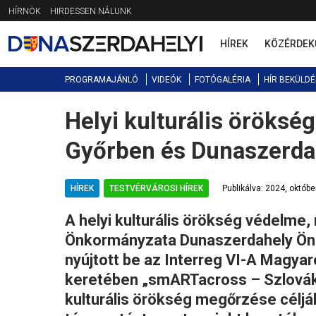
Jump
HÍRNÖK
HIRDESSEN NÁLUNK
to
navigation
HÍREK
KÖZÉRDEK
PROGRAMAJÁNLÓ
VIDEÓK
FOTÓGALÉRIA
HÍR BEKÜLDÉ
Helyi kulturális öröks
Back
to
Győrben és Dunaszerda
top
HÍREK
TESTVÉRVÁROSI HÍREK
Publikálva: 2024, októbe
A helyi kulturális örökség védelm
Önkormányzata Dunaszerdahely Önk
nyújtott be az Interreg VI-A Mag
keretében „smARTacross – Szlovák
kulturális örökség megőrzése céljá