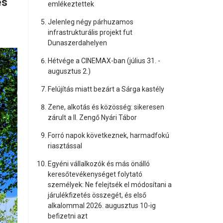
és
emlékeztettek
Jelenleg négy párhuzamos
infrastrukturális projekt fut
Dunaszerdahelyen
Hétvége a CINEMAX-ban (július 31. -
augusztus 2.)
Felújítás miatt bezárt a Sárga kastély
Zene, alkotás és közösség: sikeresen
zárult a II. Zengő Nyári Tábor
Forró napok következnek, harmadfokú
riasztással
Egyéni vállalkozók és más önálló
keresőtevékenységet folytató
személyek: Ne felejtsék el módosítani a
járulékfizetés összegét, és első
alkalommal 2026. augusztus 10-ig
befizetni azt