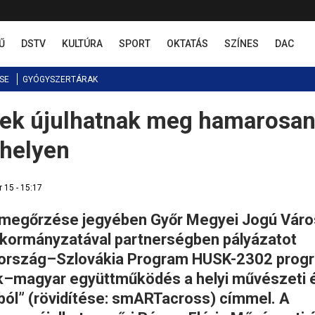
Ű
DSTV
KULTÚRA
SPORT
OKTATÁS
SZÍNES
DAC
SE
GYÓGYSZERTÁRAK
égek újulhatnak meg hamarosa
helyen
r 15 - 15:17
e, megőrzése jegyében Győr Megyei Jogú Váro
ormányzatával partnerségben pályázatot
yarország–Szlovákia Program HUSK-2302 prog
–magyar együttműködés a helyi művészeti 
ból” (rövidítése: smARTacross) címmel. A