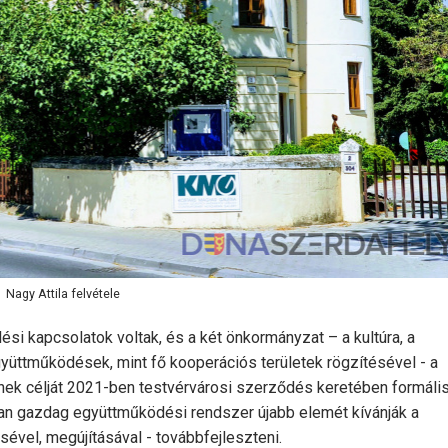
Nagy Attila felvétele
ési kapcsolatok voltak, és a két önkormányzat – a kultúra, a
yüttműködések, mint fő kooperációs területek rögzítésével - a
ének célját 2021-ben testvérvárosi szerződés keretében formális
ban gazdag együttműködési rendszer újabb elemét kívánják a
sével, megújításával - továbbfejleszteni.