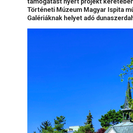
támogatást nyert projekt keretében
Történeti Múzeum Magyar Ispita mű
Galériáknak helyet adó dunaszerdah