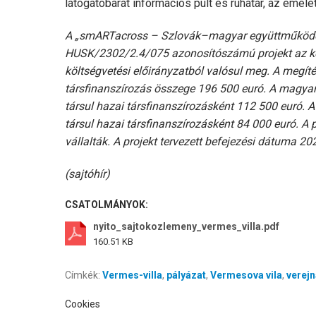
látogatóbarát információs pult és ruhatár, az emelete
A „smARTacross – Szlovák–magyar együttműködés a
HUSK/2302/2.4/075 azonosítószámú projekt az kere
költségvetési előirányzatból valósul meg. A megíté
társfinanszírozás összege 196 500 euró. A magya
társul hazai társfinanszírozásként 112 500 euró.
társul hazai társfinanszírozásként 84 000 euró. A 
vállalták. A projekt tervezett befejezési dátuma 20
(sajtóhír)
CSATOLMÁNYOK:
nyito_sajtokozlemeny_vermes_villa.pdf
160.51 KB
Címkék:
Vermes-villa
,
pályázat
,
Vermesova vila
,
verejn
Cookies