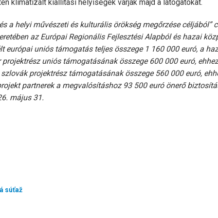
n klimatizált kiállítási helyiségek várják majd a látogatókat.
 helyi művészeti és kulturális örökség megőrzése céljából” c
tében az Európai Regionális Fejlesztési Alapból és hazai köz
lt európai uniós támogatás teljes összege 1 160 000 euró, a haz
r projektrész uniós támogatásának összege 600 000 euró, ehhe
 A szlovák projektrész támogatásának összege 560 000 euró, ehh
projekt partnerek a megvalósításhoz 93 500 euró önerő biztosítá
26. május 31.
á súťaž