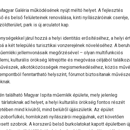
 Magyar Galéria működésének nyújt méltó helyet. A fejlesztés
 és belső felületeinek renoválása, kinti nyílászáróinak cseréje,
dterület, park is új arculatot kap.
ségekkel járul hozzá a helyi identitás erősítéséhez, a helyi ér
á a két település turisztikai vonzerejének növeléséhez. A beru
űemléki jellemvonásaik megőrzésével – olyan multifunkciós
emi, kulturális örökség létrejötte és megóvása céljából találkoz
túli művészek, alkotóközösségek megismerkedéséhez, közös műv
mpontból fenntartható helyszínt, fórumot biztosítanak művésze
oknak.
én található Magyar Ispita műemlék épülete, mely jelenleg
árlatoknak ad helyet, a helyi kulturális örökség fontos részét
etében mind kívülről, mind belülről újjászületik. Az épület
zoborfülkéi, homlokzati nyílászárói megújulnak, ezt követően
esett szobrok. A korszerű belső burkolatokat kapott épületben új