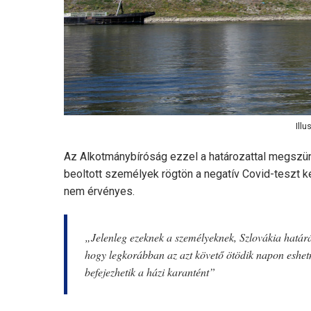
Illu
Az Alkotmánybíróság ezzel a határozattal megszünt
beoltott személyek rögtön a negatív Covid-teszt k
nem érvényes.
„Jelenleg ezeknek a személyeknek, Szlovákia határána
hogy legkorábban az azt követő ötödik napon eshet
befejezhetik a házi karantént”