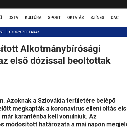
Ű
DSTV
KULTÚRA
SPORT
OKTATÁS
SZÍNES
DAC
SE
GYÓGYSZERTÁRAK
ított Alkotmánybírósági
z első dózissal beoltottak
m. Azoknak a Szlovákia területére belépő
lőtt megkapták a koronavírus elleni oltás els
l már karanténba kell vonulniuk. Az
s módosított határozata a mai napon megjel