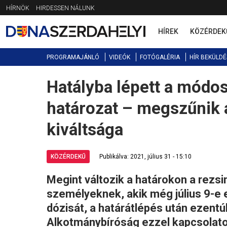
Jump
HÍRNÖK
HIRDESSEN NÁLUNK
to
navigation
HÍREK
KÖZÉRDEK
PROGRAMAJÁNLÓ
VIDEÓK
FOTÓGALÉRIA
HÍR BEKÜLDÉ
Hatályba lépett a módos
Back
to
határozat – megszűnik a
top
kiváltsága
KÖZÉRDEKŰ
Publikálva: 2021, július 31 - 15:10
Megint változik a határokon a rezsi
személyeknek, akik még július 9-e e
dózisát, a határátlépés után ezentú
Alkotmánybíróság ezzel kapcsolato