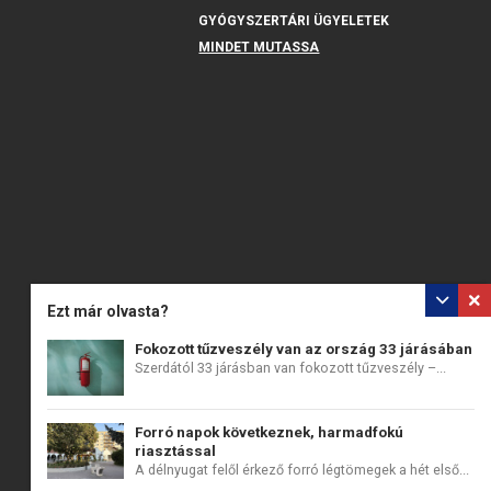
GYÓGYSZERTÁRI ÜGYELETEK
MINDET MUTASSA
Ezt már olvasta?
Fokozott tűzveszély van az ország 33 járásában
Szerdától 33 járásban van fokozott tűzveszély –...
Forró napok következnek, harmadfokú
riasztással
A délnyugat felől érkező forró légtömegek a hét első...