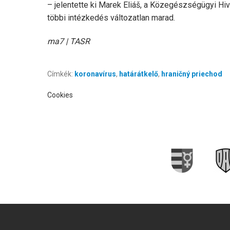
– jelentette ki Marek Eliáš, a Közegészségügyi Hiv
többi intézkedés változatlan marad.
ma7 | TASR
Címkék:
koronavírus
,
határátkelő
,
hraničný priechod
Cookies