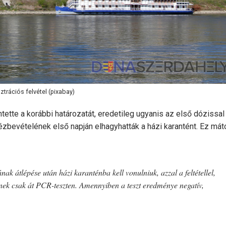
sztrációs felvétel (pixabay)
ette a korábbi határozatát, eredetileg ugyanis az első dózissal
ézbevételének első napján elhagyhatták a házi karantént. Ez mát
k átlépése után házi karanténba kell vonulniuk, azzal a feltétellel,
nek csak át PCR-teszten. Amennyiben a teszt eredménye negatív,