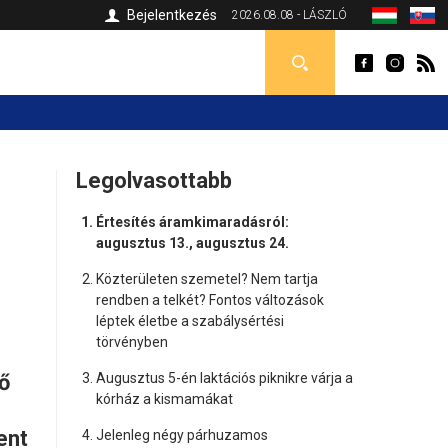
Bejelentkezés
2026.08.08 - LÁSZLÓ
Legolvasottabb
Értesítés áramkimaradásról:
augusztus 13., augusztus 24.
Közterületen szemetel? Nem tartja
rendben a telkét? Fontos változások
léptek életbe a szabálysértési
törvényben
ő
Augusztus 5-én laktációs piknikre várja a
kórház a kismamákat
ent
Jelenleg négy párhuzamos