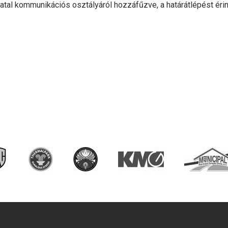
atal kommunikációs osztályáról hozzáfűzve, a határátlépést éri