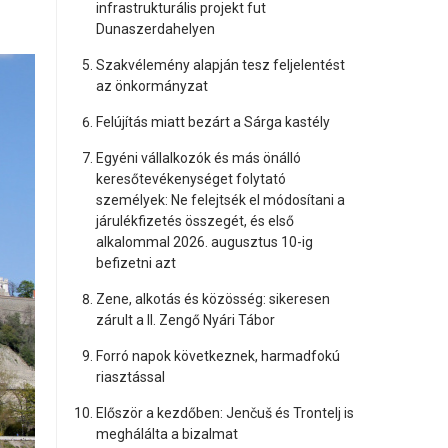
infrastrukturális projekt fut
Dunaszerdahelyen
Szakvélemény alapján tesz feljelentést
az önkormányzat
Felújítás miatt bezárt a Sárga kastély
Egyéni vállalkozók és más önálló
keresőtevékenységet folytató
személyek: Ne felejtsék el módosítani a
járulékfizetés összegét, és első
alkalommal 2026. augusztus 10-ig
befizetni azt
Zene, alkotás és közösség: sikeresen
zárult a II. Zengő Nyári Tábor
Forró napok következnek, harmadfokú
riasztással
Először a kezdőben: Jenčuš és Trontelj is
meghálálta a bizalmat