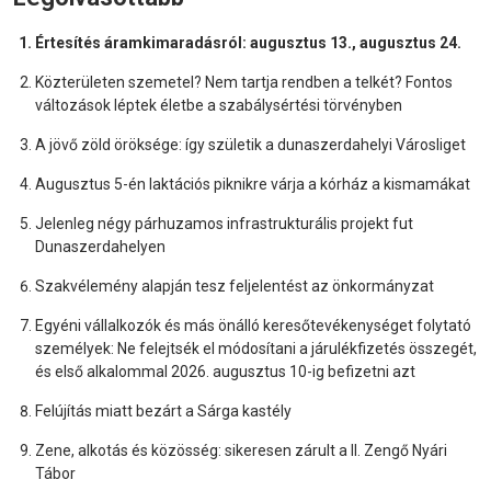
Értesítés áramkimaradásról: augusztus 13., augusztus 24.
Közterületen szemetel? Nem tartja rendben a telkét? Fontos
változások léptek életbe a szabálysértési törvényben
A jövő zöld öröksége: így születik a dunaszerdahelyi Városliget
Augusztus 5-én laktációs piknikre várja a kórház a kismamákat
Jelenleg négy párhuzamos infrastrukturális projekt fut
Dunaszerdahelyen
Szakvélemény alapján tesz feljelentést az önkormányzat
Egyéni vállalkozók és más önálló keresőtevékenységet folytató
személyek: Ne felejtsék el módosítani a járulékfizetés összegét,
és első alkalommal 2026. augusztus 10-ig befizetni azt
Felújítás miatt bezárt a Sárga kastély
Zene, alkotás és közösség: sikeresen zárult a II. Zengő Nyári
Tábor