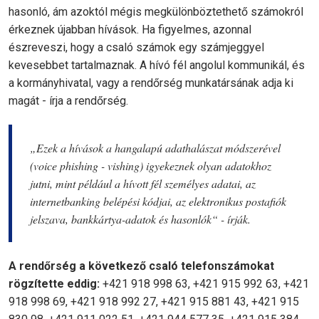
hasonló, ám azoktól mégis megkülönböztethető számokról
érkeznek újabban hívások. Ha figyelmes, azonnal
észreveszi, hogy a csaló számok egy számjeggyel
kevesebbet tartalmaznak. A hívó fél angolul kommunikál, és
a kormányhivatal, vagy a rendőrség munkatársának adja ki
magát - írja a rendőrség.
„Ezek a hívások a hangalapú adathalászat módszerével
(voice phishing - vishing) igyekeznek olyan adatokhoz
jutni, mint például a hívott fél személyes adatai, az
internetbanking belépési kódjai, az elektronikus postafiók
jelszava, bankkártya-adatok és hasonlók“ - írják.
A rendőrség a következő csaló telefonszámokat
rögzítette eddig:
+421 918 998 63, +421 915 992 63, +421
918 998 69, +421 918 992 27, +421 915 881 43, +421 915