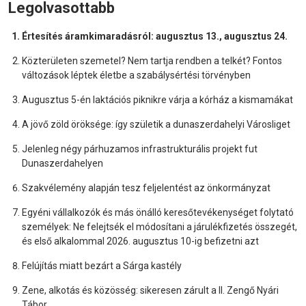
Legolvasottabb
Értesítés áramkimaradásról: augusztus 13., augusztus 24.
Közterületen szemetel? Nem tartja rendben a telkét? Fontos
változások léptek életbe a szabálysértési törvényben
Augusztus 5-én laktációs piknikre várja a kórház a kismamákat
A jövő zöld öröksége: így születik a dunaszerdahelyi Városliget
Jelenleg négy párhuzamos infrastrukturális projekt fut
Dunaszerdahelyen
Szakvélemény alapján tesz feljelentést az önkormányzat
Egyéni vállalkozók és más önálló keresőtevékenységet folytató
személyek: Ne felejtsék el módosítani a járulékfizetés összegét,
és első alkalommal 2026. augusztus 10-ig befizetni azt
Felújítás miatt bezárt a Sárga kastély
Zene, alkotás és közösség: sikeresen zárult a II. Zengő Nyári
Tábor