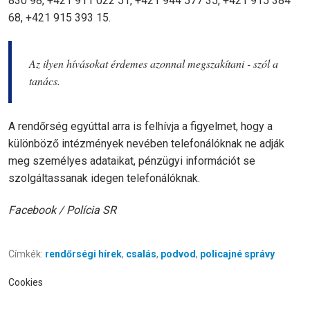
830 98, +421 911 022 51, +421 944 577 35, +421 915 384
68, +421 915 393 15.
Az ilyen hívásokat érdemes azonnal megszakítani - szól a
tanács.
A rendőrség egyúttal arra is felhívja a figyelmet, hogy a
különböző intézmények nevében telefonálóknak ne adják
meg személyes adataikat, pénzügyi információt se
szolgáltassanak idegen telefonálóknak.
Facebook / Polícia SR
Címkék:
rendőrségi hírek
,
csalás
,
podvod
,
policajné správy
Cookies