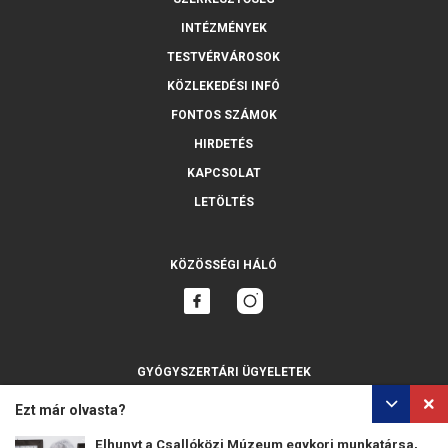
INTÉZMÉNYEK
TESTVÉRVÁROSOK
KÖZLEKEDÉSI INFÓ
FONTOS SZÁMOK
HIRDETÉS
KAPCSOLAT
LETÖLTÉS
KÖZÖSSÉGI HÁLÓ
GYÓGYSZERTÁRI ÜGYELETEK
MINDET MUTASSA
Ezt már olvasta?
Elhunyt a Csallóközi Múzeum egykori munkatársa,