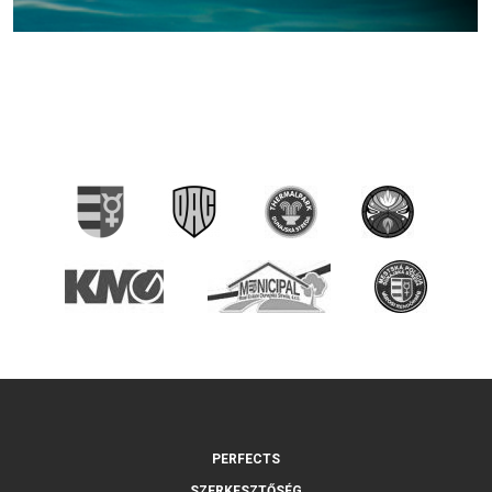
PERFECTS
SZERKESZTŐSÉG