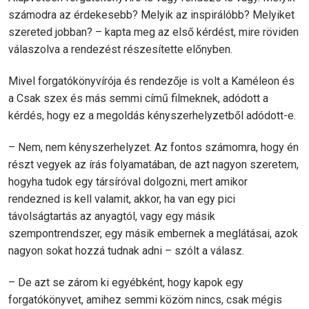
számodra az érdekesebb? Melyik az inspirálóbb? Melyiket
szereted jobban? – kapta meg az első kérdést, mire röviden
válaszolva a rendezést részesítette előnyben.
Mivel forgatókönyvírója és rendezője is volt a Kaméleon és
a Csak szex és más semmi című filmeknek, adódott a
kérdés, hogy ez a megoldás kényszerhelyzetből adódott-e.
– Nem, nem kényszerhelyzet. Az fontos számomra, hogy én
részt vegyek az írás folyamatában, de azt nagyon szeretem,
hogyha tudok egy társíróval dolgozni, mert amikor
rendezned is kell valamit, akkor, ha van egy pici
távolságtartás az anyagtól, vagy egy másik
szempontrendszer, egy másik embernek a meglátásai, azok
nagyon sokat hozzá tudnak adni – szólt a válasz.
– De azt se zárom ki egyébként, hogy kapok egy
forgatókönyvet, amihez semmi közöm nincs, csak mégis