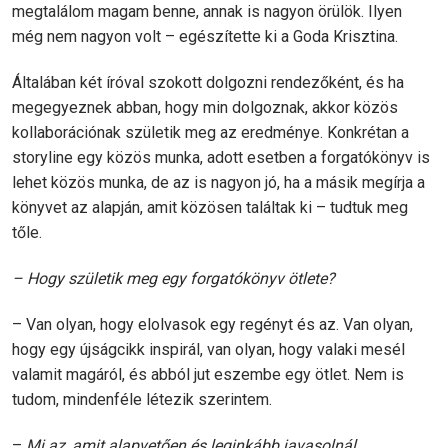
megtalálom magam benne, annak is nagyon örülök. Ilyen
még nem nagyon volt – egészítette ki a Goda Krisztina.
Általában két íróval szokott dolgozni rendezőként, és ha
megegyeznek abban, hogy min dolgoznak, akkor közös
kollaborációnak születik meg az eredménye. Konkrétan a
storyline egy közös munka, adott esetben a forgatókönyv is
lehet közös munka, de az is nagyon jó, ha a másik megírja a
könyvet az alapján, amit közösen találtak ki – tudtuk meg
tőle.
– Hogy születik meg egy forgatókönyv ötlete?
– Van olyan, hogy elolvasok egy regényt és az. Van olyan,
hogy egy újságcikk inspirál, van olyan, hogy valaki mesél
valamit magáról, és abból jut eszembe egy ötlet. Nem is
tudom, mindenféle létezik szerintem.
–
Mi az, amit alapvetően és leginkább javasolnál