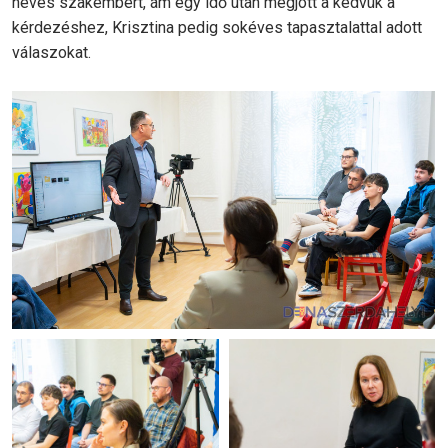
neves szakembert, ám egy idő után megjött a kedvük a
kérdezéshez, Krisztina pedig sokéves tapasztalattal adott
válaszokat.