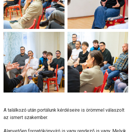
A találkozó után portálunk kérdéseire is örömmel válaszolt
az ismert szakember.
Alapvetően forgatókönyvíró is vagy rendező is vagy. Melyik