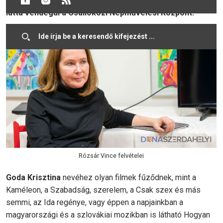
Huszárik Zoltán-díjas filmrendezőt, forgatókönyvírót
látta vendégül a Csallóközi Népművelési Központ.
Rózsár Vince felvételei
Goda Krisztina
nevéhez olyan filmek fűződnek, mint a
Kaméleon, a Szabadság, szerelem, a Csak szex és más
semmi, az Ida regénye, vagy éppen a napjainkban a
magyarországi és a szlovákiai mozikban is látható Hogyan