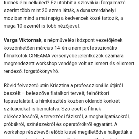
tudnék élni nélküled? Ez utóbbit a szlovákiai forgalmazó
szerint több mint 20 ezren látták, a dunaszerdahelyi
moziban mind a mai napig a kedvencek közé tartozik, a
maga 10 ezernél is több nézőjével.
Varga Viktornak
, a népművelési központ vezetőjének
köszönhetően március 14-én a nem professzionális
filmalkotók CINEAMA versenyébe jelentkezők számára
megrendezett workshop vendége volt az ismert és elismert
rendező, forgatókönyvíró.
Rövid felvezető után Krisztina a professzionális útjáról
beszélt – beleszőve fiatalkori terveit, felnőttkori
tapasztalatait, a filmkészítés közben oldandó konkrét
szituációkat is bemutatva. Szó esett a filmek
előkészítéséről, a tervezési fázisról, a meghallgatásokról,
próbákról, színészekről és operatőrökről egyaránt. A
workshop résztvevői előbb kissé megilletődve hallgatták a