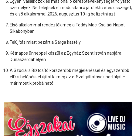
Egyéni vállalkozók és más önálló keresőtevékenységet folytató
személyek: Ne felejtsék el módosítani a járulékfizetés összegét,
és első alkalommal 2026. augusztus 10-ig befizetni azt
Első alkalommal rendezték meg a Teddy Maci Családi Napot
Sikabonyban
Felújítás miatt bezárt a Sárga kastély
Kétnapos ünneppel készül az Egyház Szent István napjára
Dunaszerdahelyen
A Szociális Biztosító korszerűbb megjelenéssel és egyszerűbb
eID-s belépéssel újította meg az e-Szolgáltatások portálját –
már most kipróbálható