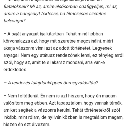
fiataloknak? Mi az, amire elsősorban odafigyeljen, mi az,
amire a hangsúlyt fektesse, ha filmezésbe szeretne
belevágni?
– A saját anyagait írja kitartóan. Tehát minél jobban
körvonalazza azt, hogy mit szeretne megcsinálni, miért
akarja vászonra vinni azt az adott történetet. Legyenek
anyagai. Nem egy státusz rendezőnek lenni, ez tényleg arról
szól, hogy az, amit te el akarsz mondani, arra van-e
érdeklődés.
– A rendezés tulajdonképpen önmegvalósítás?
– Nem feltétlenül. Én nem is azt hiszem, hogy én magam
valósítom meg ebben. Azt tapasztalom, hogy vannak témák,
amiket segítek a vászonra kerülni. Tehát történetekről szól
inkább, mint rólam, de nyilván közben is megtalálom magam,
hiszen én ezt élvezem.