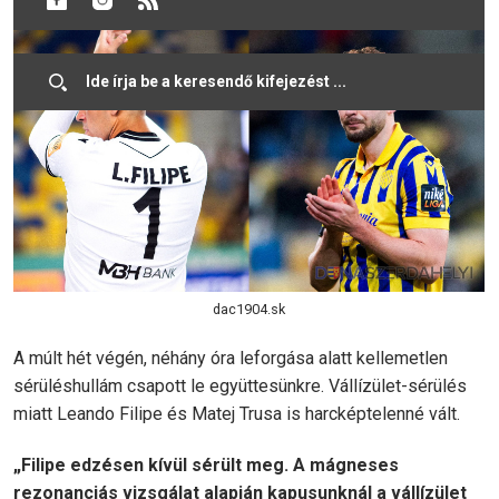
dac1904.sk
A múlt hét végén, néhány óra leforgása alatt kellemetlen
sérüléshullám csapott le együttesünkre. Vállízület-sérülés
miatt Leando Filipe és Matej Trusa is harcképtelenné vált.
„Filipe edzésen kívül sérült meg. A mágneses
rezonanciás vizsgálat alapján kapusunknál a vállízület