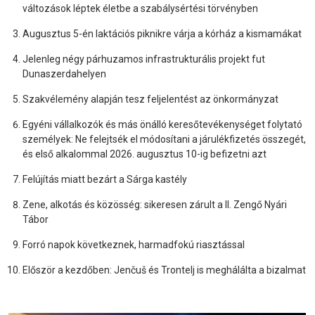
változások léptek életbe a szabálysértési törvényben
Augusztus 5-én laktációs piknikre várja a kórház a kismamákat
Jelenleg négy párhuzamos infrastrukturális projekt fut
Dunaszerdahelyen
Szakvélemény alapján tesz feljelentést az önkormányzat
Egyéni vállalkozók és más önálló keresőtevékenységet folytató
személyek: Ne felejtsék el módosítani a járulékfizetés összegét,
és első alkalommal 2026. augusztus 10-ig befizetni azt
Felújítás miatt bezárt a Sárga kastély
Zene, alkotás és közösség: sikeresen zárult a II. Zengő Nyári
Tábor
Forró napok következnek, harmadfokú riasztással
Először a kezdőben: Jenčuš és Trontelj is meghálálta a bizalmat