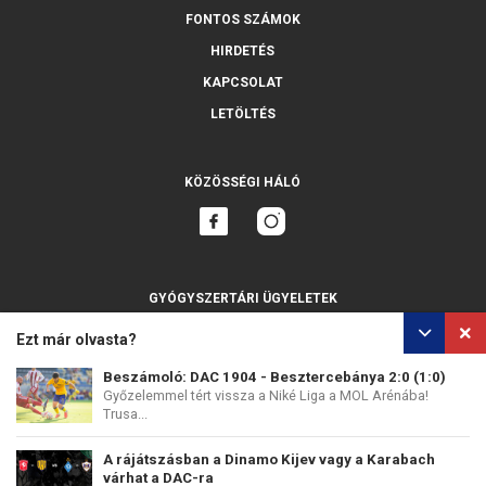
FONTOS SZÁMOK
HIRDETÉS
KAPCSOLAT
LETÖLTÉS
KÖZÖSSÉGI HÁLÓ
GYÓGYSZERTÁRI ÜGYELETEK
MINDET MUTASSA
Ezt már olvasta?
Beszámoló: DAC 1904 - Besztercebánya 2:0 (1:0)
Győzelemmel tért vissza a Niké Liga a MOL Arénába!
Trusa...
SZEMÉLYES ADATOK VÉDELME
SÜTIK HASZNÁLATA
A rájátszásban a Dinamo Kijev vagy a Karabach
COPYRIGHT © PERFECTS, A.S.
WEB DESIGN
:
EPIX MEDIA
várhat a DAC-ra