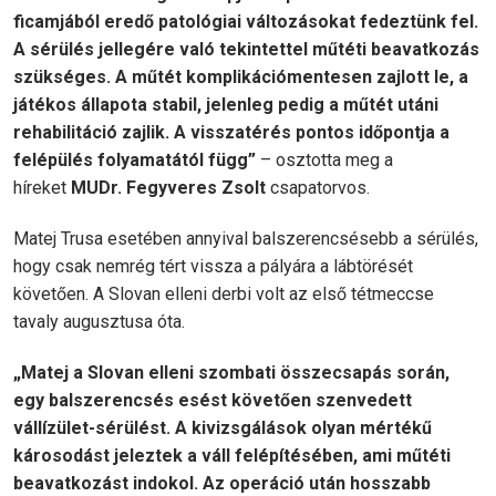
ficamjából eredő patológiai változásokat fedeztünk fel.
A sérülés jellegére való tekintettel műtéti beavatkozás
szükséges. A műtét komplikációmentesen zajlott le, a
játékos állapota stabil, jelenleg pedig a műtét utáni
rehabilitáció zajlik. A visszatérés pontos időpontja a
felépülés folyamatától függ”
– osztotta meg a
híreket
MUDr. Fegyveres Zsolt
csapatorvos.
Matej Trusa esetében annyival balszerencsésebb a sérülés,
hogy csak nemrég tért vissza a pályára a lábtörését
követően. A Slovan elleni derbi volt az első tétmeccse
tavaly augusztusa óta.
„Matej a Slovan elleni szombati összecsapás során,
egy balszerencsés esést követően szenvedett
vállízület-sérülést. A kivizsgálások olyan mértékű
károsodást jeleztek a váll felépítésében, ami műtéti
beavatkozást indokol. Az operáció után hosszabb