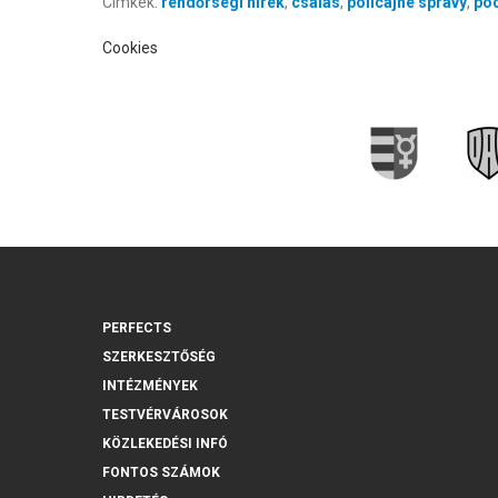
Címkék:
rendőrségi hírek
,
csalás
,
policajné správy
,
po
Cookies
PERFECTS
SZERKESZTŐSÉG
INTÉZMÉNYEK
TESTVÉRVÁROSOK
KÖZLEKEDÉSI INFÓ
FONTOS SZÁMOK