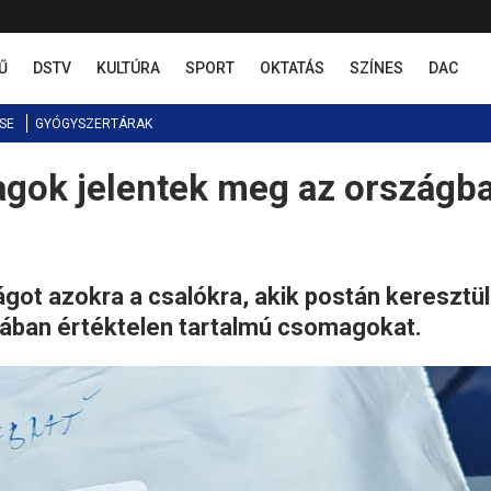
Ű
DSTV
KULTÚRA
SPORT
OKTATÁS
SZÍNES
DAC
SE
GYÓGYSZERTÁRAK
agok jelentek meg az országb
got azokra a csalókra, akik postán keresztül
jában értéktelen tartalmú csomagokat.