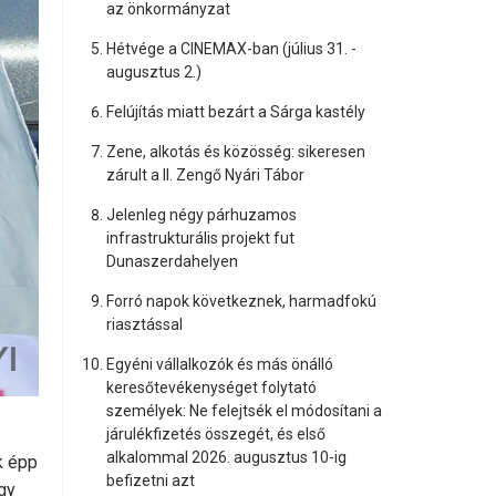
az önkormányzat
Hétvége a CINEMAX-ban (július 31. -
augusztus 2.)
Felújítás miatt bezárt a Sárga kastély
Zene, alkotás és közösség: sikeresen
zárult a II. Zengő Nyári Tábor
Jelenleg négy párhuzamos
infrastrukturális projekt fut
Dunaszerdahelyen
Forró napok következnek, harmadfokú
riasztással
Egyéni vállalkozók és más önálló
keresőtevékenységet folytató
személyek: Ne felejtsék el módosítani a
járulékfizetés összegét, és első
alkalommal 2026. augusztus 10-ig
k épp
befizetni azt
gy