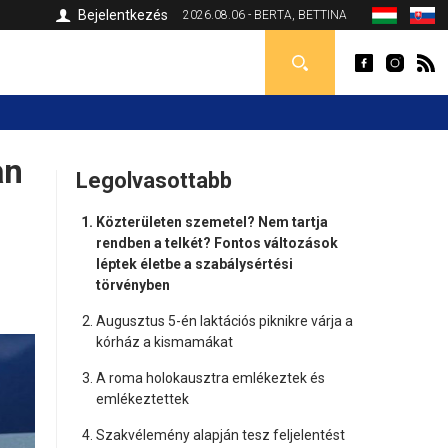
Bejelentkezés
2026.08.06 - BERTA, BETTINA
an
Legolvasottabb
Közterületen szemetel? Nem tartja
rendben a telkét? Fontos változások
léptek életbe a szabálysértési
törvényben
Augusztus 5-én laktációs piknikre várja a
kórház a kismamákat
A roma holokausztra emlékeztek és
emlékeztettek
Szakvélemény alapján tesz feljelentést