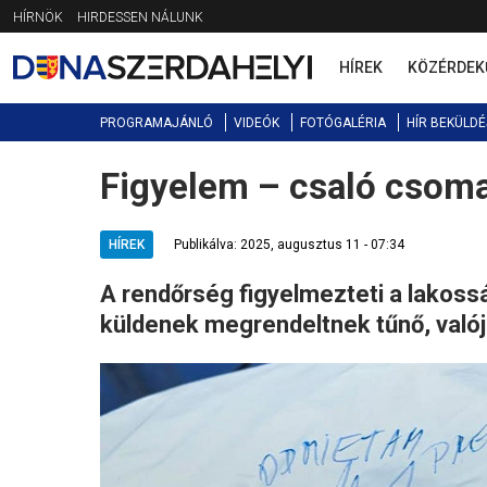
Jump
HÍRNÖK
HIRDESSEN NÁLUNK
to
navigation
HÍREK
KÖZÉRDEK
PROGRAMAJÁNLÓ
VIDEÓK
FOTÓGALÉRIA
HÍR BEKÜLDÉ
Figyelem – csaló csom
Back
to
top
HÍREK
Publikálva: 2025, augusztus 11 - 07:34
A rendőrség figyelmezteti a lakossá
küldenek megrendeltnek tűnő, való