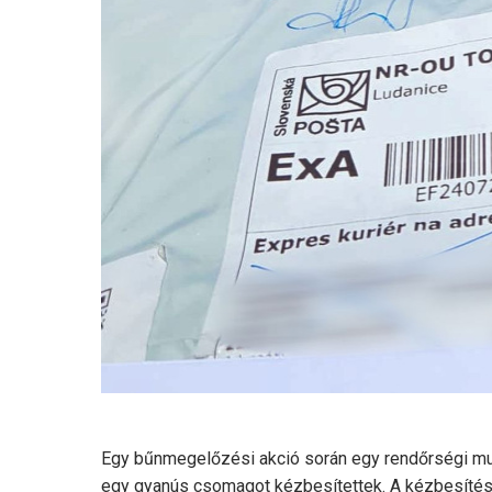
Egy bűnmegelőzési akció során egy rendőrségi mun
egy gyanús csomagot kézbesítettek. A kézbesítésért