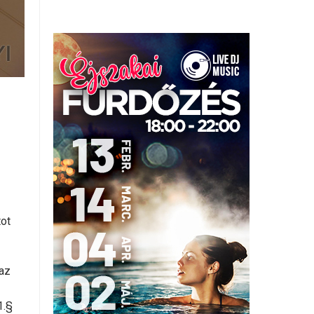
tot
 az
1.§