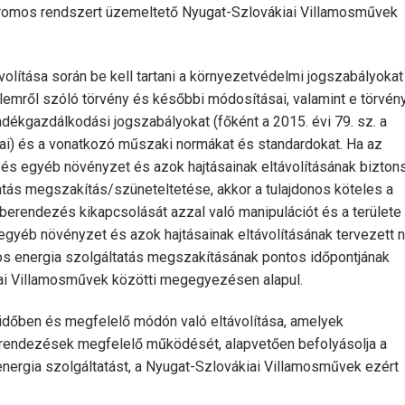
ktromos rendszert üzemeltető Nyugat-Szlovákiai Villamosművek
olítása során be kell tartani a környezetvédelmi jogszabályokat
elemről szóló törvény és későbbi módosításai, valamint e törvén
lladékgazdálkodási jogszabályokat (főként a 2015. évi 79. sz. a
ai) és a vonatkozó műszaki normákat és standardokat. Ha az
és egyéb növényzet és azok hajtásainak eltávolításának bizton
tás megszakítás/szüneteltetése, akkor a tulajdonos köteles a
erendezés kikapcsolását azzal való manipulációt és a területe
 egyéb növényzet és azok hajtásainak eltávolításának tervezett n
omos energia szolgáltatás megszakításának pontos időpontjának
ai Villamosművek közötti megegyezésen alapul.
időben és megfelelő módón való eltávolítása, amelyek
erendezések megfelelő működését, alapvetően befolyásolja a
ergia szolgáltatást, a Nyugat-Szlovákiai Villamosművek ezért