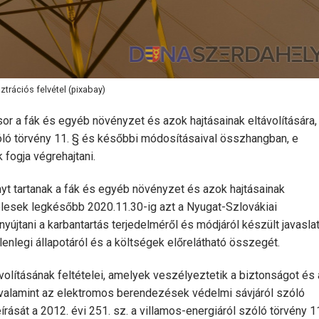
sztrációs felvétel (pixabay)
or a fák és egyéb növényzet és azok hajtásainak eltávolítására,
zóló törvény 11. § és későbbi módosításaival összhangban, e
fogja végrehajtani.
nyt tartanak a fák és egyéb növényzet és azok hajtásainak
ötelesek legkésőbb 2020.11.30-ig azt a Nyugat-Szlovákiai
yújtani a karbantartás terjedelméről és módjáról készült javasla
enlegi állapotáról és a költségek előrelátható összegét.
olításának feltételei, amelyek veszélyeztetik a biztonságot és
alamint az elektromos berendezések védelmi sávjáról szóló
ását a 2012. évi 251. sz. a villamos-energiáról szóló törvény 1