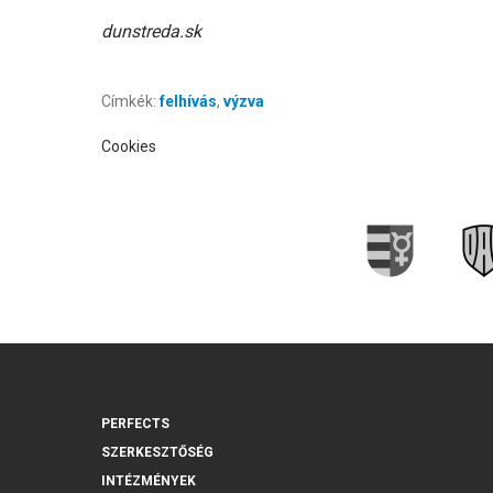
dunstreda.sk
Címkék:
felhívás
,
výzva
Cookies
PERFECTS
SZERKESZTŐSÉG
INTÉZMÉNYEK