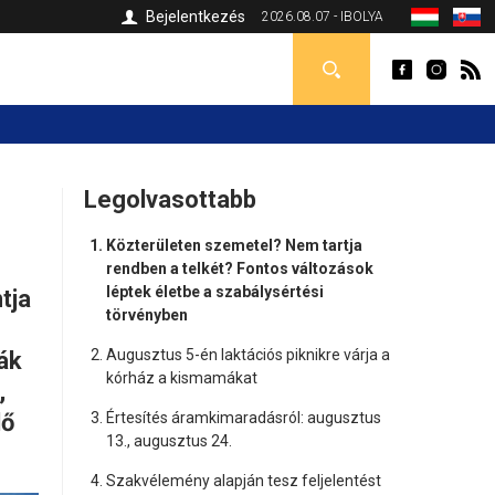
Bejelentkezés
2026.08.07 - IBOLYA
Legolvasottabb
Közterületen szemetel? Nem tartja
rendben a telkét? Fontos változások
léptek életbe a szabálysértési
tja
törvényben
Augusztus 5-én laktációs piknikre várja a
ák
kórház a kismamákat
,
lő
Értesítés áramkimaradásról: augusztus
13., augusztus 24.
Szakvélemény alapján tesz feljelentést