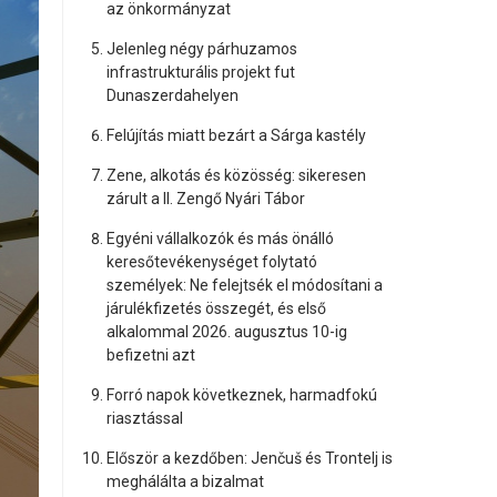
az önkormányzat
Jelenleg négy párhuzamos
infrastrukturális projekt fut
Dunaszerdahelyen
Felújítás miatt bezárt a Sárga kastély
Zene, alkotás és közösség: sikeresen
zárult a II. Zengő Nyári Tábor
Egyéni vállalkozók és más önálló
keresőtevékenységet folytató
személyek: Ne felejtsék el módosítani a
járulékfizetés összegét, és első
alkalommal 2026. augusztus 10-ig
befizetni azt
Forró napok következnek, harmadfokú
riasztással
Először a kezdőben: Jenčuš és Trontelj is
meghálálta a bizalmat