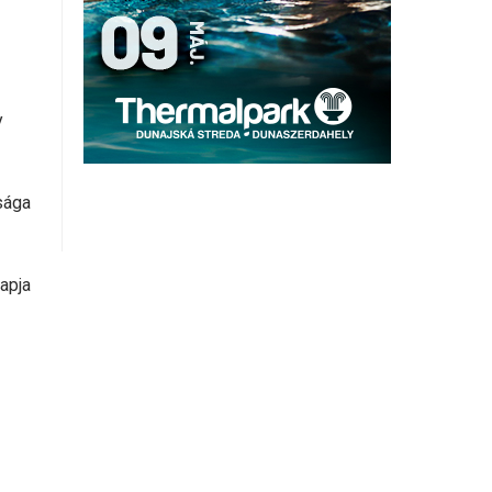
y
sága
apja