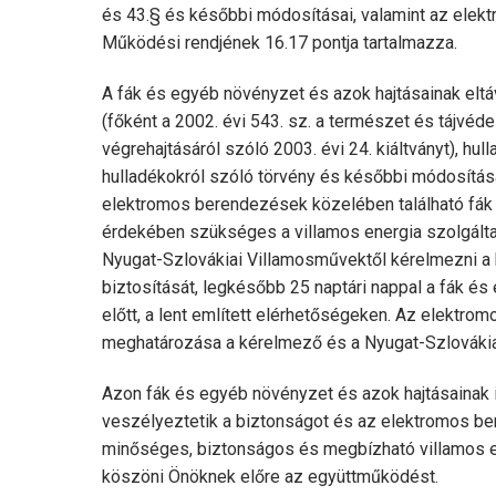
és 43.§ és későbbi módosításai, valamint az ele
Működési rendjének 16.17 pontja tartalmazza.
A fák és egyéb növényzet és azok hajtásainak eltáv
(főként a 2002. évi 543. sz. a természet és tájvéd
végrehajtásáról szóló 2003. évi 24. kiáltványt), hu
hulladékokról szóló törvény és későbbi módosítás
elektromos berendezések közelében található fák 
érdekében szükséges a villamos energia szolgálta
Nyugat-Szlovákiai Villamosművektől kérelmezni a b
biztosítását, legkésőbb 25 naptári nappal a fák és
előtt, a lent említett elérhetőségeken. Az elektr
meghatározása a kérelmező és a Nyugat-Szlováki
Azon fák és egyéb növényzet és azok hajtásainak 
veszélyeztetik a biztonságot és az elektromos b
minőséges, biztonságos és megbízható villamos en
köszöni Önöknek előre az együttműködést.