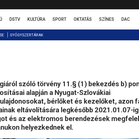
Ű
DSTV
KULTÚRA
SPORT
OKTATÁS
SZÍNES
DAC
SE
GYÓGYSZERTÁRAK
rgiáról szóló törvény 11.§ (1) bekezdés b) pon
sításai alapján a Nyugat-Szlovákiai
tulajdonosokat, bérlőket és kezelőket, azon f
inak eltávolítására legkésőbb 2021.01.07-ig
got és az elektromos berendezések megfele
anukon helyezkednek el.