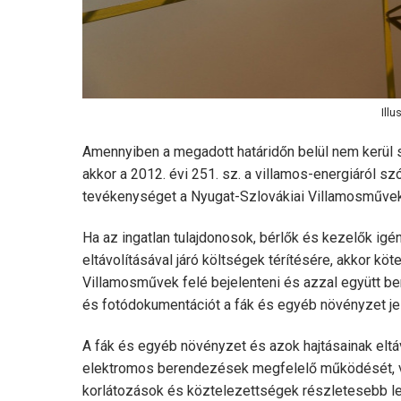
Illu
Amennyiben a megadott határidőn belül nem kerül s
akkor a 2012. évi 251. sz. a villamos-energiáról s
tevékenységet a Nyugat-Szlovákiai Villamosművek 
Ha az ingatlan tulajdonosok, bérlők és kezelők igé
eltávolításával járó költségek térítésére, akkor k
Villamosművek felé bejelenteni és azzal együtt ben
és fotódokumentációt a fák és egyéb növényzet jel
A fák és egyéb növényzet és azok hajtásainak eltáv
elektromos berendezések megfelelő működését, v
korlátozások és köztelezettségek részletesebb leír