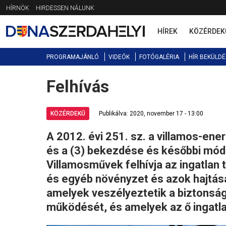
Jump
HÍRNÖK
HIRDESSEN NÁLUNK
to
navigation
HÍREK
KÖZÉRDEK
PROGRAMAJÁNLÓ
VIDEÓK
FOTÓGALÉRIA
HÍR BEKÜLDÉ
Felhívás
Back
to
top
KÖZÉRDEKŰ
Publikálva: 2020, november 17 - 13:00
A 2012. évi 251. sz. a villamos-ene
és a (3) bekezdése és későbbi módo
Villamosművek felhívja az ingatlan 
és egyéb növényzet és azok hajtása
amelyek veszélyeztetik a biztonsá
működését, és amelyek az ő ingatl