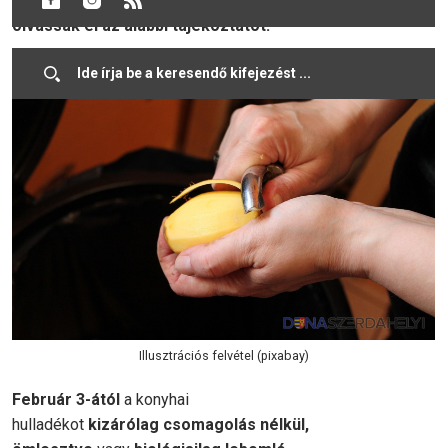
hulladék gyűjtésével kapcsolatban. Kérjük, figyelmesen
olvassák el az alábbi tájékoztatót!
Illusztrációs felvétel (pixabay)
Február 3-ától
a konyhai
hulladékot
kizárólag
csomagolás nélkül,