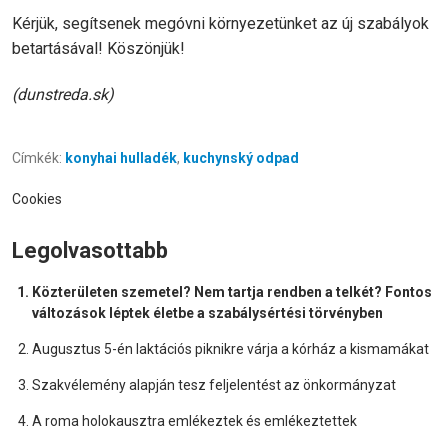
Kérjük, segítsenek megóvni környezetünket az új szabályok
betartásával! Köszönjük!
(dunstreda.sk)
Címkék:
konyhai hulladék
,
kuchynský odpad
Cookies
Legolvasottabb
Közterületen szemetel? Nem tartja rendben a telkét? Fontos
változások léptek életbe a szabálysértési törvényben
Augusztus 5-én laktációs piknikre várja a kórház a kismamákat
Szakvélemény alapján tesz feljelentést az önkormányzat
A roma holokausztra emlékeztek és emlékeztettek