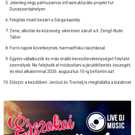
Jelenleg négy párhuzamos infrastrukturális projekt fut
Dunaszerdahelyen
Felújítás miatt bezárt a Sárga kastély
Zene, alkotás és közösség: sikeresen zárult a II. Zengő Nyári
Tábor
Forró napok következnek, harmadfokú riasztással
Egyéni vállalkozók és más önálló keresőtevékenységet folytató
személyek: Ne felejtsék el módosítani a járulékfizetés összegét,
és első alkalommal 2026. augusztus 10-ig befizetni azt
Először a kezdőben: Jenčuš és Trontelj is meghálálta a bizalmat