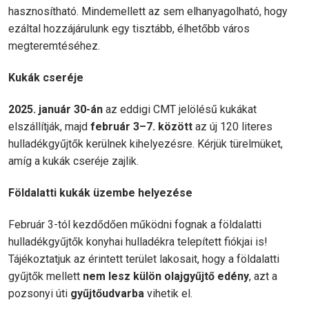
hasznosítható. Mindemellett az sem elhanyagolható, hogy
ezáltal hozzájárulunk egy tisztább, élhetőbb város
megteremtéséhez.
Kukák cseréje
2025. január 30-án
az eddigi CMT jelölésű kukákat
elszállítják, majd
február 3–7. között
az új 120 literes
hulladékgyűjtők kerülnek kihelyezésre. Kérjük türelmüket,
amíg a kukák cseréje zajlik.
Földalatti kukák üzembe helyezése
Február 3-tól kezdődően működni fognak a földalatti
hulladékgyűjtők konyhai hulladékra telepített fiókjai is!
Tájékoztatjuk az érintett terület lakosait, hogy a földalatti
gyűjtők mellett
nem lesz külön olajgyűjtő edény
, azt a
pozsonyi úti
gyűjtőudvarba
vihetik el.