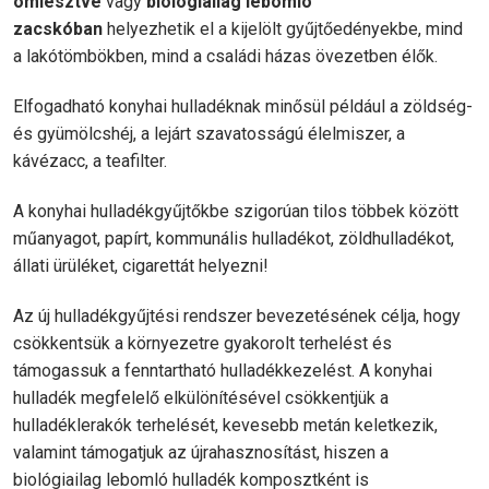
ömlesztve
vagy
biológiailag lebomló
zacskóban
helyezhetik el a kijelölt gyűjtőedényekbe, mind
a lakótömbökben, mind a családi házas övezetben élők.
Elfogadható konyhai hulladéknak minősül például a zöldség-
és gyümölcshéj, a lejárt szavatosságú élelmiszer, a
kávézacc, a teafilter.
A konyhai hulladékgyűjtőkbe szigorúan tilos többek között
műanyagot, papírt, kommunális hulladékot, zöldhulladékot,
állati ürüléket, cigarettát helyezni!
Az új hulladékgyűjtési rendszer bevezetésének célja, hogy
csökkentsük a környezetre gyakorolt terhelést és
támogassuk a fenntartható hulladékkezelést. A konyhai
hulladék megfelelő elkülönítésével csökkentjük a
hulladéklerakók terhelését, kevesebb metán keletkezik,
valamint támogatjuk az újrahasznosítást, hiszen a
biológiailag lebomló hulladék komposztként is