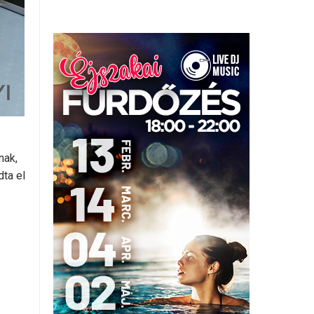
nak,
ta el