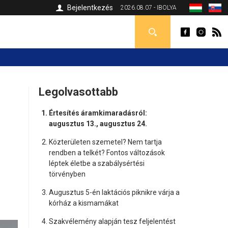
Bejelentkezés
2026.08.07 - IBOLYA
Legolvasottabb
Értesítés áramkimaradásról:
augusztus 13., augusztus 24.
Közterületen szemetel? Nem tartja
rendben a telkét? Fontos változások
léptek életbe a szabálysértési
törvényben
Augusztus 5-én laktációs piknikre várja a
kórház a kismamákat
Szakvélemény alapján tesz feljelentést