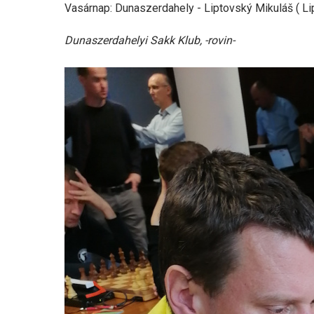
Vasárnap: Dunaszerdahely - Liptovský Mikuláš ( Lip
Dunaszerdahelyi Sakk Klub, -rovin-