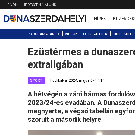
Jump
HÍRNÖK
HIRDESSEN NÁLUNK
to
navigation
HÍREK
KÖZÉRDEK
PROGRAMAJÁNLÓ
VIDEÓK
FOTÓGALÉRIA
HÍR BEKÜLDÉ
Ezüstérmes a dunaszerd
Back
to
extraligában
top
SPORT
Publikálva: 2024, május 6 - 14:14
A hétvégén a záró hármas fordulóva
2023/24-es évadában. A Dunaszerd
megnyerte, a végső tabellán egyfo
szorult a második helyre.