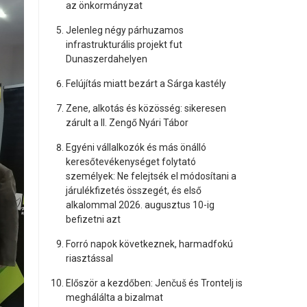
az önkormányzat
Jelenleg négy párhuzamos
infrastrukturális projekt fut
Dunaszerdahelyen
Felújítás miatt bezárt a Sárga kastély
Zene, alkotás és közösség: sikeresen
zárult a II. Zengő Nyári Tábor
Egyéni vállalkozók és más önálló
keresőtevékenységet folytató
személyek: Ne felejtsék el módosítani a
járulékfizetés összegét, és első
alkalommal 2026. augusztus 10-ig
befizetni azt
Forró napok következnek, harmadfokú
riasztással
Először a kezdőben: Jenčuš és Trontelj is
meghálálta a bizalmat