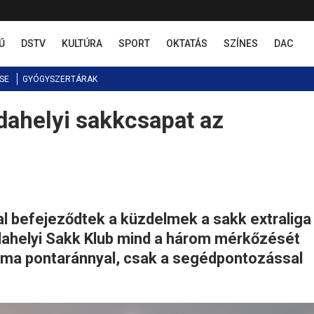
Ű
DSTV
KULTÚRA
SPORT
OKTATÁS
SZÍNES
DAC
SE
GYÓGYSZERTÁRAK
ahelyi sakkcsapat az
l befejeződtek a küzdelmek a sakk extraliga
ahelyi Sakk Klub mind a három mérkőzését
rma pontaránnyal, csak a segédpontozással