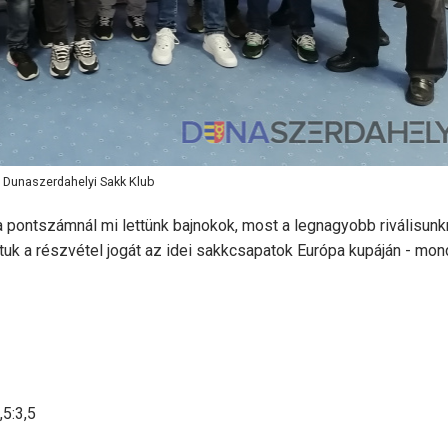
: Dunaszerdahelyi Sakk Klub
pontszámnál mi lettünk bajnokok, most a legnagyobb riválisunk
uk a részvétel jogát az idei sakkcsapatok Európa kupáján - mond
5:3,5