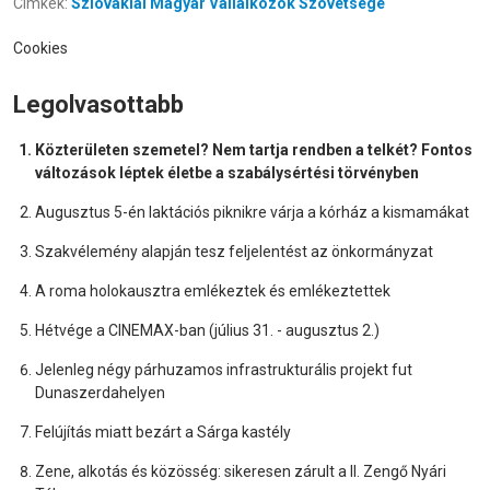
Címkék:
Szlovákiai Magyar Vállalkozók Szövetsége
Cookies
Legolvasottabb
Közterületen szemetel? Nem tartja rendben a telkét? Fontos
változások léptek életbe a szabálysértési törvényben
Augusztus 5-én laktációs piknikre várja a kórház a kismamákat
Szakvélemény alapján tesz feljelentést az önkormányzat
A roma holokausztra emlékeztek és emlékeztettek
Hétvége a CINEMAX-ban (július 31. - augusztus 2.)
Jelenleg négy párhuzamos infrastrukturális projekt fut
Dunaszerdahelyen
Felújítás miatt bezárt a Sárga kastély
Zene, alkotás és közösség: sikeresen zárult a II. Zengő Nyári