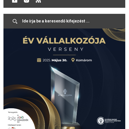
hozzájárulnak közösségünk fejlődéséhez.