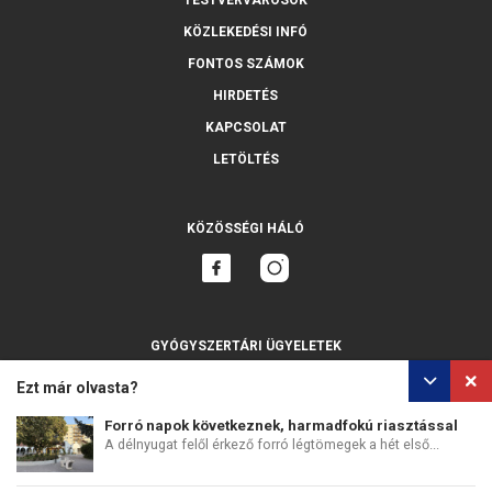
TESTVÉRVÁROSOK
KÖZLEKEDÉSI INFÓ
FONTOS SZÁMOK
HIRDETÉS
KAPCSOLAT
LETÖLTÉS
KÖZÖSSÉGI HÁLÓ
GYÓGYSZERTÁRI ÜGYELETEK
MINDET MUTASSA
Ezt már olvasta?
Forró napok következnek, harmadfokú riasztással
A délnyugat felől érkező forró légtömegek a hét első...
SZEMÉLYES ADATOK VÉDELME
SÜTIK HASZNÁLATA