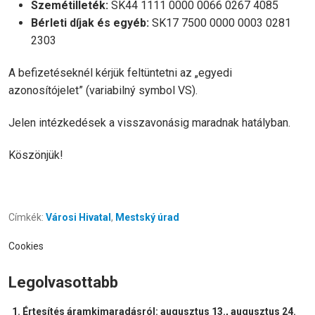
Szemétilleték:
SK44 1111 0000 0066 0267 4085
Bérleti díjak és egyéb:
SK17 7500 0000 0003 0281
2303
A befizetéseknél kérjük feltüntetni az „egyedi
azonosítójelet” (variabilný symbol VS).
Jelen intézkedések a visszavonásig maradnak hatályban.
Köszönjük!
Címkék:
Városi Hivatal
,
Mestský úrad
Cookies
Legolvasottabb
Értesítés áramkimaradásról: augusztus 13., augusztus 24.