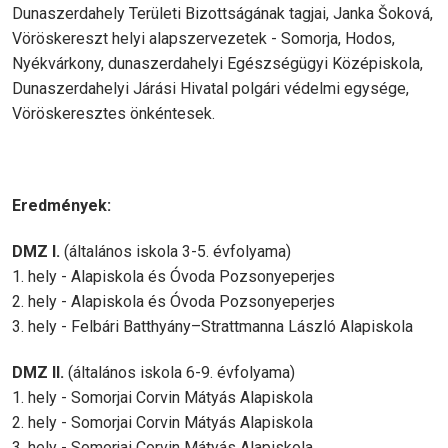
Dunaszerdahely Területi Bizottságának tagjai, Janka Šoková,
Vöröskereszt helyi alapszervezetek - Somorja, Hodos,
Nyékvárkony, dunaszerdahelyi Egészségügyi Középiskola,
Dunaszerdahelyi Járási Hivatal polgári védelmi egysége,
Vöröskeresztes önkéntesek.
Eredmények:
DMZ I.
(általános iskola 3-5. évfolyama)
1. hely - Alapiskola és Óvoda Pozsonyeperjes
2. hely - Alapiskola és Óvoda Pozsonyeperjes
3. hely - Felbári Batthyány–Strattmanna László Alapiskola
DMZ II.
(általános iskola 6-9. évfolyama)
1. hely - Somorjai Corvin Mátyás Alapiskola
2. hely - Somorjai Corvin Mátyás Alapiskola
3. hely - Somorjai Corvin Mátyás Alapiskola