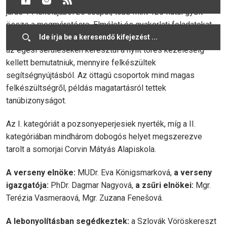
járás 14 iskolájából 25 csapat, több mint 120 fiatal gyűlt
össze a megméretésre. Elméleti és gyakorlati feladatokat
kellett teljesíteniük, az általános egészségügyi tudnivalóktól
az égési sérüléseken keresztül a nyílt törés kezeléséig
kellett bemutatniuk, mennyire felkészültek
segítségnyújtásból. Az öttagú csoportok mind magas
felkészültségről, példás magatartásról tettek
tanúbizonyságot.
Az I. kategóriát a pozsonyeperjesiek nyerték, míg a II.
kategóriában mindhárom dobogós helyet megszerezve
tarolt a somorjai Corvin Mátyás Alapiskola.
A verseny elnöke:
MUDr. Eva Königsmarková,
a verseny
igazgatója:
PhDr. Dagmar Nagyová,
a zsűri elnökei:
Mgr.
Terézia Vasmeraová, Mgr. Zuzana Fenešová.
A lebonyolításban segédkeztek:
a Szlovák Vöröskereszt