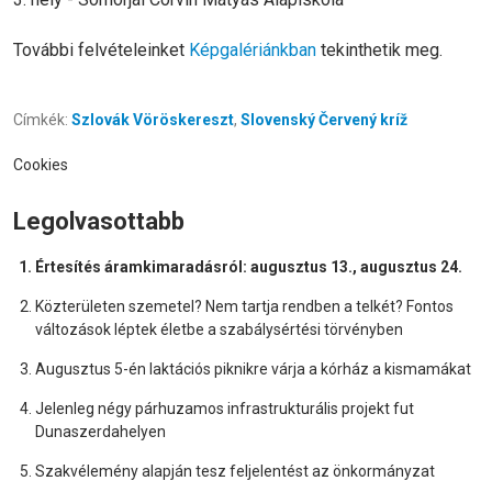
További felvételeinket
Képgalériánkban
tekinthetik meg.
Címkék:
Szlovák Vöröskereszt
,
Slovenský Červený kríž
Cookies
Legolvasottabb
Értesítés áramkimaradásról: augusztus 13., augusztus 24.
Közterületen szemetel? Nem tartja rendben a telkét? Fontos
változások léptek életbe a szabálysértési törvényben
Augusztus 5-én laktációs piknikre várja a kórház a kismamákat
Jelenleg négy párhuzamos infrastrukturális projekt fut
Dunaszerdahelyen
Szakvélemény alapján tesz feljelentést az önkormányzat