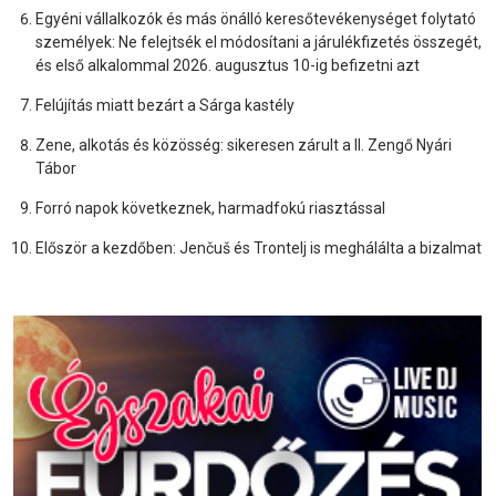
Egyéni vállalkozók és más önálló keresőtevékenységet folytató
személyek: Ne felejtsék el módosítani a járulékfizetés összegét,
és első alkalommal 2026. augusztus 10-ig befizetni azt
Felújítás miatt bezárt a Sárga kastély
Zene, alkotás és közösség: sikeresen zárult a II. Zengő Nyári
Tábor
Forró napok következnek, harmadfokú riasztással
Először a kezdőben: Jenčuš és Trontelj is meghálálta a bizalmat