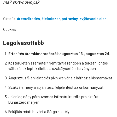
ma7.sk/tvnoviny.sk
Címkék:
áremelkedés
,
élelmiszer
,
potraviny
,
zvýšovanie cien
Cookies
Legolvasottabb
Értesítés áramkimaradásról: augusztus 13., augusztus 24.
Közterületen szemetel? Nem tartja rendben a telkét? Fontos
változások léptek életbe a szabálysértési törvényben
Augusztus 5-én laktációs piknikre várja a kórház a kismamákat
Szakvélemény alapján tesz feljelentést az önkormányzat
Jelenleg négy párhuzamos infrastrukturális projekt fut
Dunaszerdahelyen
Felújítás miatt bezárt a Sárga kastély