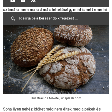
kétszámjegyű százalékkal emelkedtek. A pékek
számára nem marad más lehetőség, mint ismét emelni
az eladási árakat.
Illusztrációs felvétel, unsplash.com
Soha ilyen nehéz időket még nem éltek meg a pékek és