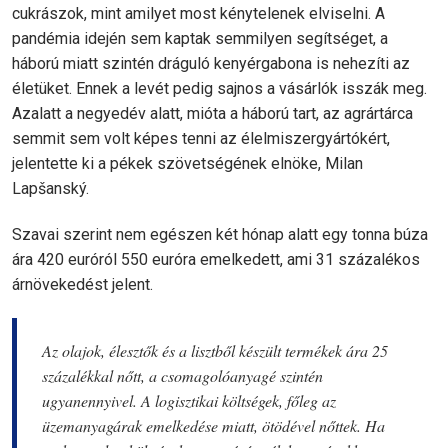
cukrászok, mint amilyet most kénytelenek elviselni. A
pandémia idején sem kaptak semmilyen segítséget, a
háború miatt szintén dráguló kenyérgabona is nehezíti az
életüket. Ennek a levét pedig sajnos a vásárlók isszák meg.
Azalatt a negyedév alatt, mióta a háború tart, az agrártárca
semmit sem volt képes tenni az élelmiszergyártókért,
jelentette ki a pékek szövetségének elnöke, Milan
Lapšanský.
Szavai szerint nem egészen két hónap alatt egy tonna búza
ára 420 euróról 550 euróra emelkedett, ami 31 százalékos
árnövekedést jelent.
Az olajok, élesztők és a lisztből készült termékek ára 25
százalékkal nőtt, a csomagolóanyagé szintén
ugyanennyivel. A logisztikai költségek, főleg az
üzemanyagárak emelkedése miatt, ötödével nőttek. Ha