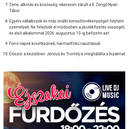
Zene, alkotás és közösség: sikeresen zárult a II. Zengő Nyári
Tábor
Egyéni vállalkozók és más önálló keresőtevékenységet folytató
személyek: Ne felejtsék el módosítani a járulékfizetés összegét,
és első alkalommal 2026. augusztus 10-ig befizetni azt
Forró napok következnek, harmadfokú riasztással
Először a kezdőben: Jenčuš és Trontelj is meghálálta a bizalmat