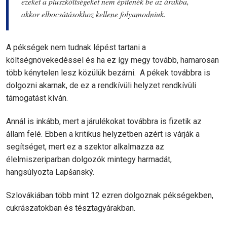
ezeket a pluszköltségeket nem építenék be az árakba,
akkor elbocsátásokhoz kellene folyamodniuk.
A pékségek nem tudnak lépést tartani a
költségnövekedéssel és ha ez így megy tovább, hamarosan
több kénytelen lesz közülük bezárni. A pékek továbbra is
dolgozni akarnak, de ez a rendkívüli helyzet rendkívüli
támogatást kíván.
Annál is inkább, mert a járulékokat továbbra is fizetik az
állam felé. Ebben a kritikus helyzetben azért is várják a
segítséget, mert ez a szektor alkalmazza az
élelmiszeriparban dolgozók mintegy harmadát,
hangsúlyozta Lapšanský.
Szlovákiában több mint 12 ezren dolgoznak pékségekben,
cukrászatokban és tésztagyárakban.