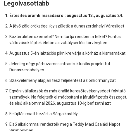
Legolvasottabb
Értesítés áramkimaradásról: augusztus 13., augusztus 24.
A jövő zöld öröksége: így születik a dunaszerdahelyi Városliget
Közterületen szemetel? Nem tartja rendben a telkét? Fontos
változások léptek életbe a szabálysértési törvényben
Augusztus 5-én laktációs piknikre várja a kórház a kismamákat
Jelenleg négy párhuzamos infrastrukturális projekt fut
Dunaszerdahelyen
Szakvélemény alapján tesz feljelentést az önkormányzat
Egyéni vállalkozók és más önálló keresőtevékenységet folytató
személyek: Ne felejtsék el módosítani a járulékfizetés összegét,
és első alkalommal 2026. augusztus 10-ig befizetni azt
Felújítás miatt bezárt a Sárga kastély
Első alkalommal rendezték meg a Teddy Maci Családi Napot
Sikabonyban