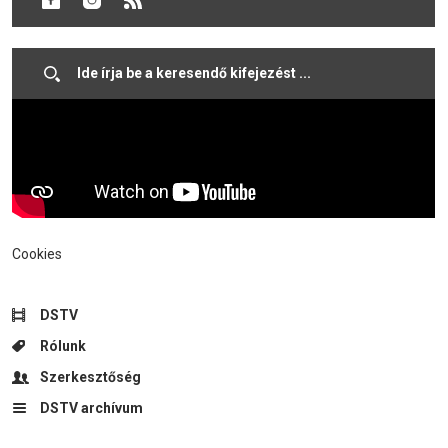
szeretne részt venni, és egy világcsúcsot is meg akar dönteni.
Cookies
DSTV
Rólunk
Szerkesztőség
DSTV archívum