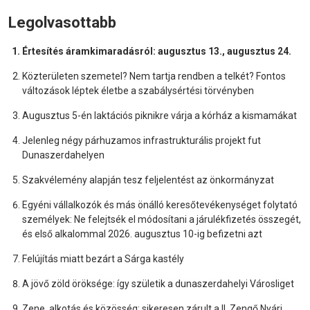
Legolvasottabb
Értesítés áramkimaradásról: augusztus 13., augusztus 24.
Közterületen szemetel? Nem tartja rendben a telkét? Fontos
változások léptek életbe a szabálysértési törvényben
Augusztus 5-én laktációs piknikre várja a kórház a kismamákat
Jelenleg négy párhuzamos infrastrukturális projekt fut
Dunaszerdahelyen
Szakvélemény alapján tesz feljelentést az önkormányzat
Egyéni vállalkozók és más önálló keresőtevékenységet folytató
személyek: Ne felejtsék el módosítani a járulékfizetés összegét,
és első alkalommal 2026. augusztus 10-ig befizetni azt
Felújítás miatt bezárt a Sárga kastély
A jövő zöld öröksége: így születik a dunaszerdahelyi Városliget
Zene, alkotás és közösség: sikeresen zárult a II. Zengő Nyári