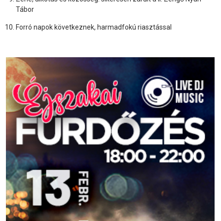
Tábor
Forró napok következnek, harmadfokú riasztással