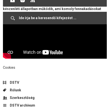
szolgáltatások. A Dunaszerdahelyi Kataszteri Hivatal egyelőre
készenléti állapotban működik, ami komoly fennakadásokat
okoz.
Cookies
DSTV
Rólunk
Szerkesztőség
DSTV archívum