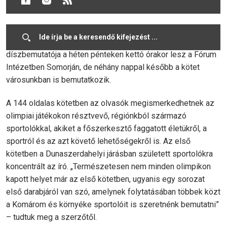
Vladislav Kmeť, a Csallóköz főszerkesztője a hetilapban
megjelent írásainak gyűjteménye a kötet, amelynek
díszbemutatója a héten pénteken kettó órakor lesz a Fórum
Intézetben Somorján, de néhány nappal később a kötet
városunkban is bemutatkozik.
A 144 oldalas kötetben az olvasók megismerkedhetnek az
olimpiai játékokon résztvevő, régiónkból származó
sportolókkal, akiket a főszerkesztő faggatott életükről, a
sportról és az azt követő lehetőségekről is. Az első
kötetben a Dunaszerdahelyi járásban született sportolókra
koncentrált az író. „Természetesen nem minden olimpikon
kapott helyet már az első kötetben, ugyanis egy sorozat
első darabjáról van szó, amelynek folytatásában többek közt
a Komárom és környéke sportolóit is szeretnénk bemutatni”
– tudtuk meg a szerzőtől.