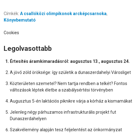
Címkék:
A csallóközi olimpikonok arcképcsarnoka
,
Könyvbemutató
Cookies
Legolvasottabb
Értesítés áramkimaradásról: augusztus 13., augusztus 24.
A jövő zöld öröksége: így születik a dunaszerdahelyi Városliget
Közterületen szemetel? Nem tartja rendben a telkét? Fontos
változások léptek életbe a szabálysértési törvényben
Augusztus 5-én laktációs piknikre várja a kórház a kismamákat
Jelenleg négy párhuzamos infrastrukturális projekt fut
Dunaszerdahelyen
Szakvélemény alapján tesz feljelentést az önkormányzat