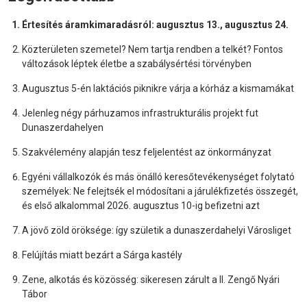
Értesítés áramkimaradásról: augusztus 13., augusztus 24.
Közterületen szemetel? Nem tartja rendben a telkét? Fontos
változások léptek életbe a szabálysértési törvényben
Augusztus 5-én laktációs piknikre várja a kórház a kismamákat
Jelenleg négy párhuzamos infrastrukturális projekt fut
Dunaszerdahelyen
Szakvélemény alapján tesz feljelentést az önkormányzat
Egyéni vállalkozók és más önálló keresőtevékenységet folytató
személyek: Ne felejtsék el módosítani a járulékfizetés összegét,
és első alkalommal 2026. augusztus 10-ig befizetni azt
A jövő zöld öröksége: így születik a dunaszerdahelyi Városliget
Felújítás miatt bezárt a Sárga kastély
Zene, alkotás és közösség: sikeresen zárult a II. Zengő Nyári
Tábor