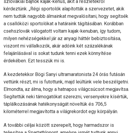
szlovákiai bajnok kajak-kenus, akit a részletekről
kérdeztünk. „Régi sportolók alapították a szervezetet, akik
nem tudták nagyobb álmainkat megvalósítani, hogy segítsék
a csallóközi sportolókat a határaink tágításában. Korábban
csehszlovák válogatott voltam kajak-kenuban, így tudom,
milyen nehézségekkel jár az anyagi háttér bebiztosítása,
viszont mi vállalkozók, akár adóink két százalékának
felajánlásával is sokat tudunk tenni ezek könnyítése
érdekében. Ezt tesszük mi is.
A kezdetekkor Bögi Sanyi ultramaratonista 24 órás futásán
vettünk részt, mi is futottunk, majd leültünk vele beszélgetni.
Elmondta, az álma, hogy a hatnapos világcsúcsot megjavítsa.
Segítettük neki támogatókat szerezni, versenyekre kísértük,
táplálkozásának hatékonyságát növeltük és 706,5
kilométerrel megjavította a világrekordot egy körpályán.
A további céljai között szerepelt, hogy harmadszor is
teljesítse a Spartathlonont, amelyre ismét tudtunk annyi