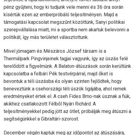
pénz gyűjteni, hogy ki tudjunk vele menni és 36 óra során
kísértük ezen az emberpróbáló teljesítményen. Majd a
támogatási kapcsolat megszűnt közöttünk, Sanyi politikai
szerepvállalása miatt, mi a sportba nem akartuk belevonni a
politikát, így más területet választottunk.
Mivel jómagam és Mészáros József társam is a
Thermálpark Pingvinjeinek tagjai vagyunk, így az úszás felé
terelődött a figyelmünk. A Balaton-átúszások során kerültünk
kapcsolatba a felbári Pék testvérpárral, majd őket is
bevontuk a téli úszásba és olyan szinten fejlődtek, hogy
beneveztünk a csehországi téli úszók ligájába, ahol remek
eredményeket értek el. A cseh Fides Brno-nak úsznak a fiúk,
akikhez csatlakozott Félből Nyári Richárd. A
teljesítményekkel pedig jött az ötlet, próbálják meg átúszni a
segítségünkkel a Gibraltári-szorost.
December végén kaptuk meg az időpontot az átúszására,