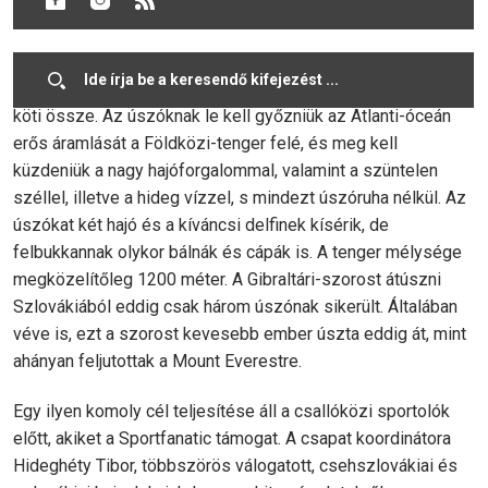
veszik célba.
A Gibraltári-szoros a Földközi-tengert és az Atlanti-óceánt
köti össze. Az úszóknak le kell győzniük az Atlanti-óceán
erős áramlását a Földközi-tenger felé, és meg kell
küzdeniük a nagy hajóforgalommal, valamint a szüntelen
széllel, illetve a hideg vízzel, s mindezt úszóruha nélkül. Az
úszókat két hajó és a kíváncsi delfinek kísérik, de
felbukkannak olykor bálnák és cápák is. A tenger mélysége
megközelítőleg 1200 méter. A Gibraltári-szorost átúszni
Szlovákiából eddig csak három úszónak sikerült. Általában
véve is, ezt a szorost kevesebb ember úszta eddig át, mint
ahányan feljutottak a Mount Everestre.
Egy ilyen komoly cél teljesítése áll a csallóközi sportolók
előtt, akiket a Sportfanatic támogat. A csapat koordinátora
Hideghéty Tibor, többszörös válogatott, csehszlovákiai és