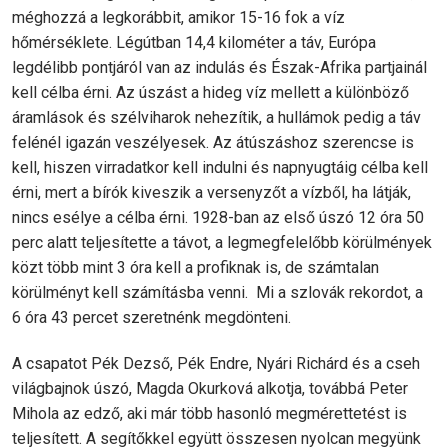
méghozzá a legkorábbit, amikor 15-16 fok a víz
hőmérséklete. Légútban 14,4 kilométer a táv, Európa
legdélibb pontjáról van az indulás és Észak-Afrika partjainál
kell célba érni. Az úszást a hideg víz mellett a különböző
áramlások és szélviharok nehezítik, a hullámok pedig a táv
felénél igazán veszélyesek. Az átúszáshoz szerencse is
kell, hiszen virradatkor kell indulni és napnyugtáig célba kell
érni, mert a bírók kiveszik a versenyzőt a vízből, ha látják,
nincs esélye a célba érni. 1928-ban az első úszó 12 óra 50
perc alatt teljesítette a távot, a legmegfelelőbb körülmények
közt több mint 3 óra kell a profiknak is, de számtalan
körülményt kell számításba venni. Mi a szlovák rekordot, a
6 óra 43 percet szeretnénk megdönteni.
A csapatot Pék Dezső, Pék Endre, Nyári Richárd és a cseh
világbajnok úszó, Magda Okurková alkotja, továbbá Peter
Mihola az edző, aki már több hasonló megmérettetést is
teljesített. A segítőkkel együtt összesen nyolcan megyünk