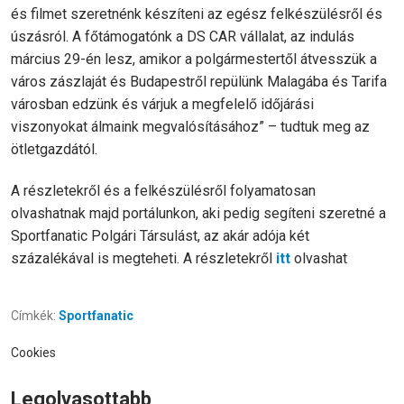
és filmet szeretnénk készíteni az egész felkészülésről és
úszásról. A főtámogatónk a DS CAR vállalat, az indulás
március 29-én lesz, amikor a polgármestertől átvesszük a
város zászlaját és Budapestről repülünk Malagába és Tarifa
városban edzünk és várjuk a megfelelő időjárási
viszonyokat álmaink megvalósításához” – tudtuk meg az
ötletgazdától.
A részletekről és a felkészülésről folyamatosan
olvashatnak majd portálunkon, aki pedig segíteni szeretné a
Sportfanatic Polgári Társulást, az akár adója két
százalékával is megteheti. A részletekről
itt
olvashat
Címkék:
Sportfanatic
Cookies
Legolvasottabb