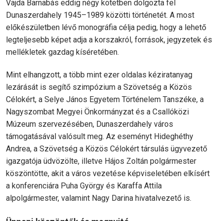
Vajda Barnabás eddig négy kötetben dolgozta fel
Dunaszerdahely 1945–1989 közötti történetét. A most
előkészületben lévő monográfia célja pedig, hogy a lehető
legteljesebb képet adja a korszakról, források, jegyzetek és
mellékletek gazdag kíséretében.
Mint elhangzott, a több mint ezer oldalas kéziratanyag
lezárását is segítő szimpózium a Szövetség a Közös
Célokért, a Selye János Egyetem Történelem Tanszéke, a
Nagyszombat Megyei Önkormányzat és a Csallóközi
Múzeum szervezésében, Dunaszerdahely város
támogatásával valósult meg. Az eseményt Hideghéthy
Andrea, a Szövetség a Közös Célokért társulás ügyvezető
igazgatója üdvözölte, illetve Hájos Zoltán polgármester
köszöntötte, akit a város vezetése képviseletében elkísért
a konferenciára Puha György és Karaffa Attila
alpolgármester, valamint Nagy Darina hivatalvezető is.