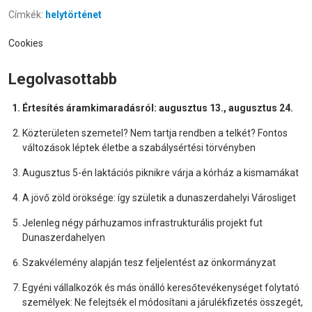
Címkék:
helytörténet
Cookies
Legolvasottabb
Értesítés áramkimaradásról: augusztus 13., augusztus 24.
Közterületen szemetel? Nem tartja rendben a telkét? Fontos
változások léptek életbe a szabálysértési törvényben
Augusztus 5-én laktációs piknikre várja a kórház a kismamákat
A jövő zöld öröksége: így születik a dunaszerdahelyi Városliget
Jelenleg négy párhuzamos infrastrukturális projekt fut
Dunaszerdahelyen
Szakvélemény alapján tesz feljelentést az önkormányzat
Egyéni vállalkozók és más önálló keresőtevékenységet folytató
személyek: Ne felejtsék el módosítani a járulékfizetés összegét,