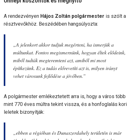
Ünnepi köszöntők és megnyitó
A rendezvényen
Hájos Zoltán polgármester
is szólt a
résztvevőkhöz. Beszédében hangsúlyozta:
„A jelenkort akkor tudjuk megérteni, ha ismerjük a
múltunkat. Fontos megismernünk, hogyan éltek elődeink,
miből tudták megteremteni azt, amiből mi most
építkezünk. Ez a tudás előrevetíti azt is, milyen irányt
vehet városunk fejlődése a jövőben.”
A polgármester emlékeztetett arra is, hogy a város több
mint 770 éves múltra tekint vissza, és a honfoglalás kori
leletek bizonyítják:
„ebben a régióban és Dunaszerdahely területén is már