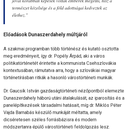
jóval korábban képesek voltak emberek megélni, hisz a
természet közelsége és a föld adottságai kedveztek az
élethez.”
Előadások Dunaszerdahely múltjáról
A szakmai programban több történész és kutató osztotta
meg eredményeit, így dr. Popély Árpád, aki a város
politikatörténetét érintette a kommunista Csehszlovákia
kontextusában, rámutatva arra, hogy a szlovákiai magyar
történetírásban ritkák a hasonló várostörténeti munkák.
Dr. Gaucsík István gazdaságtörténeti nézőpontból elemezte
Dunaszerdahely háború utáni átalakulását, az iparosítás és a
panelépítkezések társadalmi hatásait, míg dr. Miklós Péter
Vajda Barnabás készülő munkáját méltatta, amely
dicséretesen széles forrásbázisra és modern
módszertanra épülő várostörténeti feldolgozás lesz.