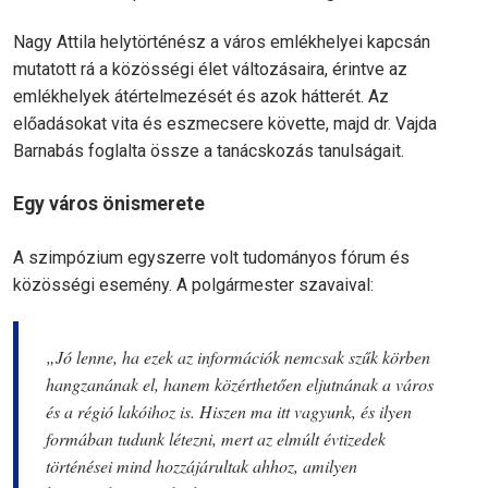
Nagy Attila helytörténész a város emlékhelyei kapcsán
mutatott rá a közösségi élet változásaira, érintve az
emlékhelyek átértelmezését és azok hátterét. Az
előadásokat vita és eszmecsere követte, majd dr. Vajda
Barnabás foglalta össze a tanácskozás tanulságait.
Egy város önismerete
A szimpózium egyszerre volt tudományos fórum és
közösségi esemény. A polgármester szavaival:
„Jó lenne, ha ezek az információk nemcsak szűk körben
hangzanának el, hanem közérthetően eljutnának a város
és a régió lakóihoz is. Hiszen ma itt vagyunk, és ilyen
formában tudunk létezni, mert az elmúlt évtizedek
történései mind hozzájárultak ahhoz, amilyen