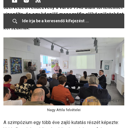
szeptember 18-án. A Csallóközi Vásár második napján
szervezett rendezvény a város 1945 utáni történelmét
vizsgálta, és egy készülő monográfia előkészületeként
szolgált, amely a legteljesebb feldolgozása lesz a
korszaknak.
Nagy Attila felvételei
A szimpózium egy több éve zajló kutatás részét képezte: