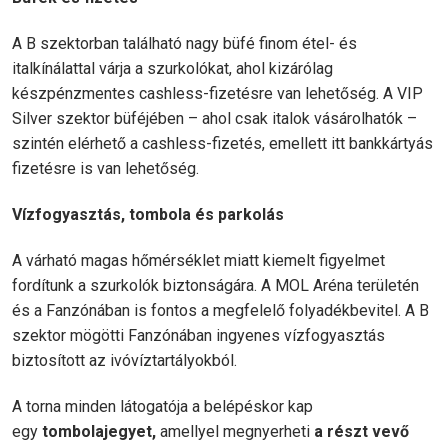
A B szektorban található nagy büfé finom étel- és
italkínálattal várja a szurkolókat, ahol kizárólag
készpénzmentes cashless-fizetésre van lehetőség. A VIP
Silver szektor büféjében – ahol csak italok vásárolhatók –
szintén elérhető a cashless-fizetés, emellett itt bankkártyás
fizetésre is van lehetőség.
Vízfogyasztás, tombola és parkolás
A várható magas hőmérséklet miatt kiemelt figyelmet
fordítunk a szurkolók biztonságára. A MOL Aréna területén
és a Fanzónában is fontos a megfelelő folyadékbevitel. A B
szektor mögötti Fanzónában ingyenes vízfogyasztás
biztosított az ivóvíztartályokból.
A torna minden látogatója a belépéskor kap
egy
tombolajegyet,
amellyel megnyerheti
a részt vevő