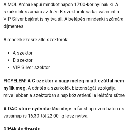
A MOL Aréna kapui mindkét napon 17:00-kor nyílnak ki. A
szurkolók számára az A és B szektorok sarka, valamint a
VIP Silver bejárat is nyitva áll. A belépés mindenki számára
díjmentes.
A rendelkezésre álló szektorok:
A szektor
B szektor
VIP Silver szektor
FIGYELEM! A C szektor a nagy meleg miatt ezúttal nem
nyílik meg.
A döntés a szurkolók biztonságát szolgálja,
mivel ebben a szektorban a nap közvetlenül a lelátóra sütne.
A DAC store nyitvatartási ideje:
a fanshop szombaton és
vasárnap is 16:30-tól 22:00-ig lesz nyitva.
Büfék és fizetés