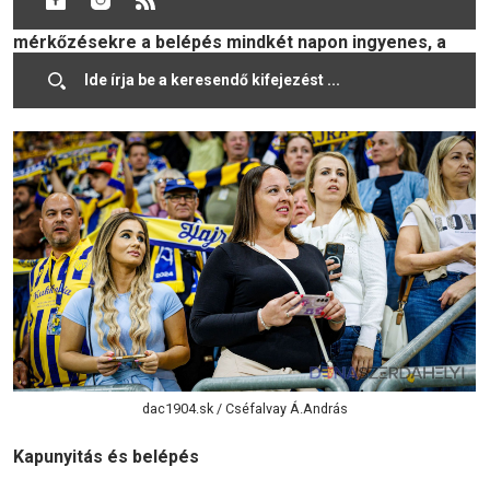
Csíkszereda és a TSC Topolya vesz részt. A
mérkőzésekre a belépés mindkét napon ingyenes, a
szurkolókat pedig a futball mellett számos
kísérőprogram is várja.
dac1904.sk / Cséfalvay Á.András
Kapunyitás és belépés