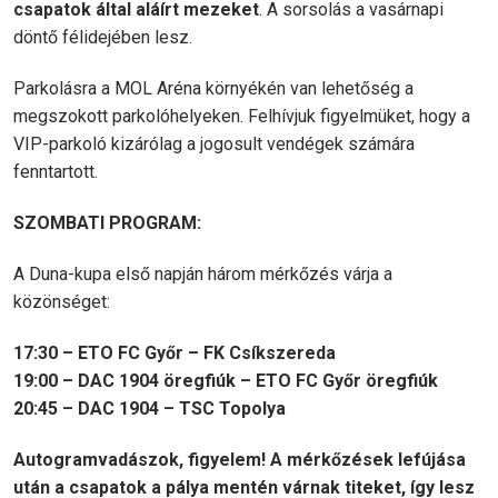
csapatok által aláírt mezeket
. A sorsolás a vasárnapi
döntő félidejében lesz.
Parkolásra a MOL Aréna környékén van lehetőség a
megszokott parkolóhelyeken. Felhívjuk figyelmüket, hogy a
VIP-parkoló kizárólag a jogosult vendégek számára
fenntartott.
SZOMBATI PROGRAM:
A Duna-kupa első napján három mérkőzés várja a
közönséget:
17:30 – ETO FC Győr – FK Csíkszereda
19:00 – DAC 1904 öregfiúk – ETO FC Győr öregfiúk
20:45 – DAC 1904 – TSC Topolya
Autogramvadászok, figyelem! A mérkőzések lefújása
után a csapatok a pálya mentén várnak titeket, így lesz