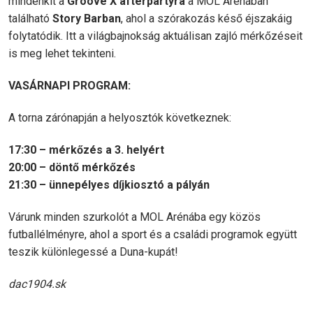
mindenkit a
Groove X afterpartyra
a MOL Arénában
található
Story Barban
, ahol a szórakozás késő éjszakáig
folytatódik. Itt a világbajnokság aktuálisan zajló mérkőzéseit
is meg lehet tekinteni.
VASÁRNAPI PROGRAM:
A torna zárónapján a helyosztók következnek:
17:30 – mérkőzés a 3. helyért
20:00 – döntő mérkőzés
21:30 – ünnepélyes díjkiosztó a pályán
Várunk minden szurkolót a MOL Arénába egy közös
futballélményre, ahol a sport és a családi programok együtt
teszik különlegessé a Duna-kupát!
dac1904.sk