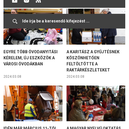
EGYRE TÖBB ÓVODANYITÁSI
A KARITÁSZ A GYŰJTÉSNEK
KÉRELEM; ÚJ ESZKÖZÖK A
KÖSZÖNHETŐEN
VÁROSI ÓVODÁKBAN
FELTÖLTÖTTE A
RAKTÁRKÉSZLETEKET
2024.03.08
2024.03.08
IDÉN MÁR MÁRCIUS 11-TŐL
A MAGYAR NYELVŰ OKTATÁS