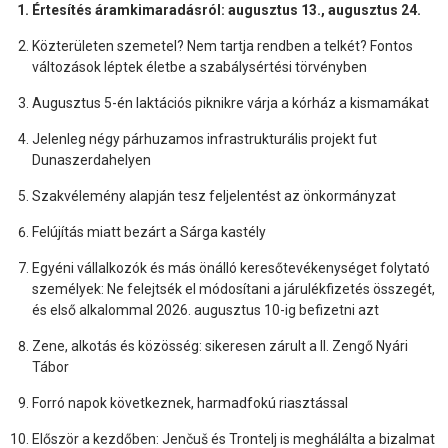
Értesítés áramkimaradásról: augusztus 13., augusztus 24.
Közterületen szemetel? Nem tartja rendben a telkét? Fontos
változások léptek életbe a szabálysértési törvényben
Augusztus 5-én laktációs piknikre várja a kórház a kismamákat
Jelenleg négy párhuzamos infrastrukturális projekt fut
Dunaszerdahelyen
Szakvélemény alapján tesz feljelentést az önkormányzat
Felújítás miatt bezárt a Sárga kastély
Egyéni vállalkozók és más önálló keresőtevékenységet folytató
személyek: Ne felejtsék el módosítani a járulékfizetés összegét,
és első alkalommal 2026. augusztus 10-ig befizetni azt
Zene, alkotás és közösség: sikeresen zárult a II. Zengő Nyári
Tábor
Forró napok következnek, harmadfokú riasztással
Először a kezdőben: Jenčuš és Trontelj is meghálálta a bizalmat