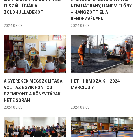
ELSZÁLLÍTJÁK A
NEM HÁTRÁNY, HANEM ELŐNY
ZÖLDHULLADÉKOT
– HANGZOTT EL A
RENDEZVÉNYEN
2024.03.08
2024.03.08
A GYEREKEK MEGSZÓLÍTÁSA
HETI HÍRMOZAIK – 2024.
VOLT AZ EGYIK FONTOS
MÁRCIUS 7.
SZEMPONT A KÖNYVTÁRAK
HETE SORÁN
2024.03.08
2024.03.08