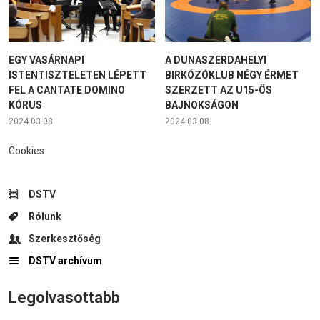
EGY VASÁRNAPI
A DUNASZERDAHELYI
ISTENTISZTELETEN LÉPETT
BIRKÓZÓKLUB NÉGY ÉRMET
FEL A CANTATE DOMINO
SZERZETT AZ U15-ÖS
KÓRUS
BAJNOKSÁGON
2024.03.08
2024.03.08
Cookies
DSTV
Rólunk
Szerkesztőség
DSTV archívum
Legolvasottabb