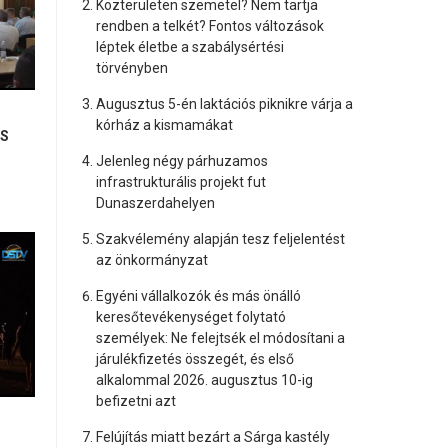
Közterületen szemetel? Nem tartja
rendben a telkét? Fontos változások
léptek életbe a szabálysértési
törvényben
Augusztus 5-én laktációs piknikre várja a
kórház a kismamákat
IS
Jelenleg négy párhuzamos
infrastrukturális projekt fut
Dunaszerdahelyen
Szakvélemény alapján tesz feljelentést
az önkormányzat
Egyéni vállalkozók és más önálló
keresőtevékenységet folytató
személyek: Ne felejtsék el módosítani a
járulékfizetés összegét, és első
alkalommal 2026. augusztus 10-ig
befizetni azt
Felújítás miatt bezárt a Sárga kastély