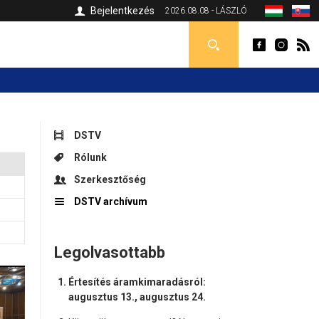
Bejelentkezés
2026.08.08 - LÁSZLÓ
DSTV
Rólunk
Szerkesztőség
DSTV archívum
Legolvasottabb
Értesítés áramkimaradásról:
augusztus 13., augusztus 24.