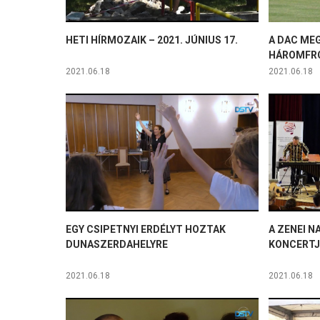
HETI HÍRMOZAIK – 2021. JÚNIUS 17.
A DAC ME
HÁROMFR
2021.06.18
2021.06.18
EGY CSIPETNYI ERDÉLYT HOZTAK
A ZENEI 
DUNASZERDAHELYRE
KONCERTJ
2021.06.18
2021.06.18