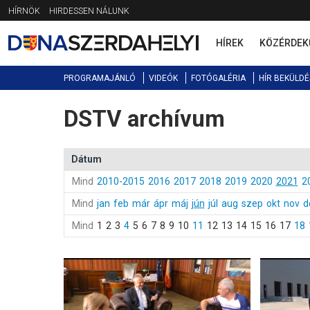
Jump
HÍRNÖK
HIRDESSEN NÁLUNK
to
navigation
HÍREK
KÖZÉRDEK
PROGRAMAJÁNLÓ
VIDEÓK
FOTÓGALÉRIA
HÍR BEKÜLDÉ
DSTV archívum
Back
to
top
Dátum
Mind
2010-2015
2016
2017
2018
2019
2020
2021
2
Mind
jan
feb
már
ápr
máj
jún
júl
aug
szep
okt
nov
d
Mind
1
2
3
4
5
6
7
8
9
10
11
12
13
14
15
16
17
18