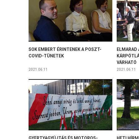
SOK EMBERT ÉRINTENEK A POSZT-
ELMARAD 
COVID-TÜNETEK
KÁRPÓTLÁ
VÁRHATÓ
2021.06.11
2021.06.11
GYERTYAGYÚJTÁS ÉS MOTOROS-
HETI HÍRM