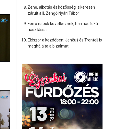
Zene, alkotás és közösség: sikeresen
zárult a II. Zengő Nyári Tábor
Forró napok következnek, harmadfokú
riasztással
Először a kezdőben: Jenčuš és Trontelj is
meghálálta a bizalmat