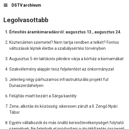
DSTV archívum
Legolvasottabb
Értesítés áramkimaradásról: augusztus 13., augusztus 24.
Közterületen szemetel? Nem tartja rendben a telkét? Fontos
változások léptek életbe a szabálysértési törvényben
Augusztus 5-én laktációs piknikre várja a kórház a kismamákat
Szakvélemény alapján tesz feljelentést az önkormányzat
Jelenleg négy párhuzamos infrastrukturális projekt fut
Dunaszerdahelyen
Felújítás miatt bezárt a Sárga kastély
Zene, alkotás és közösség: sikeresen zárult a II. Zengő Nyári
Tábor
Egyéni vállalkozók és más önálló keresőtevékenységet folytató
személyek: Ne felejtsék el módosítani a járulékfizetés összegét,