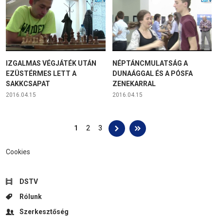
IZGALMAS VÉGJÁTÉK UTÁN
NÉPTÁNCMULATSÁG A
EZÜSTÉRMES LETT A
DUNAÁGGAL ÉS A PÓSFA
SAKKCSAPAT
ZENEKARRAL
2016.04.15
2016.04.15
Oldalak
1
2
3
Cookies
DSTV
Rólunk
Szerkesztőség