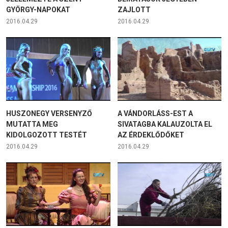
GYÖRGY-NAPOKAT
ZAJLOTT
2016.04.29
2016.04.29
HUSZONEGY VERSENYZŐ
A VÁNDORLÁSS-EST A
MUTATTA MEG
SIVATAGBA KALAUZOLTA EL
KIDOLGOZOTT TESTÉT
AZ ÉRDEKLŐDŐKET
2016.04.29
2016.04.29