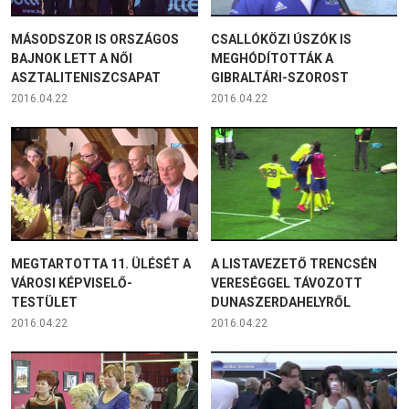
MÁSODSZOR IS ORSZÁGOS
CSALLÓKÖZI ÚSZÓK IS
BAJNOK LETT A NŐI
MEGHÓDÍTOTTÁK A
ASZTALITENISZCSAPAT
GIBRALTÁRI-SZOROST
2016.04.22
2016.04.22
MEGTARTOTTA 11. ÜLÉSÉT A
A LISTAVEZETŐ TRENCSÉN
VÁROSI KÉPVISELŐ-
VERESÉGGEL TÁVOZOTT
TESTÜLET
DUNASZERDAHELYRŐL
2016.04.22
2016.04.22