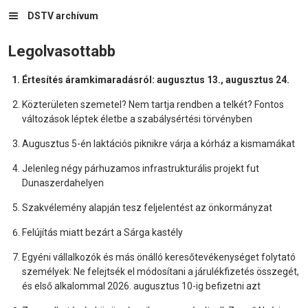
DSTV archívum
Legolvasottabb
Értesítés áramkimaradásról: augusztus 13., augusztus 24.
Közterületen szemetel? Nem tartja rendben a telkét? Fontos
változások léptek életbe a szabálysértési törvényben
Augusztus 5-én laktációs piknikre várja a kórház a kismamákat
Jelenleg négy párhuzamos infrastrukturális projekt fut
Dunaszerdahelyen
Szakvélemény alapján tesz feljelentést az önkormányzat
Felújítás miatt bezárt a Sárga kastély
Egyéni vállalkozók és más önálló keresőtevékenységet folytató
személyek: Ne felejtsék el módosítani a járulékfizetés összegét,
és első alkalommal 2026. augusztus 10-ig befizetni azt