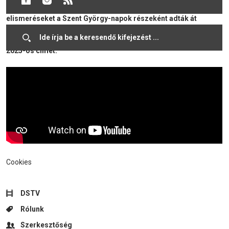
bortermelésének fellendítése és népszerűsítése. Az
elismeréseket a Szent György-napok részeként adták át
champion kategóriában, továbbá 4 kategóriában hirdették ki,
hogy mely borászatok nyerték el a Dunaszerdahely város bora
2025-ös címet.
Cookies
DSTV
Rólunk
Szerkesztőség