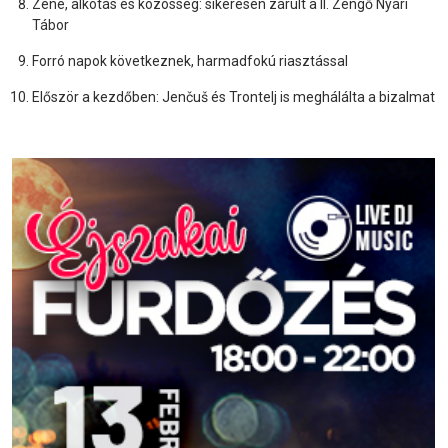
Zene, alkotás és közösség: sikeresen zárult a II. Zengő Nyári
Tábor
Forró napok következnek, harmadfokú riasztással
Először a kezdőben: Jenčuš és Trontelj is meghálálta a bizalmat