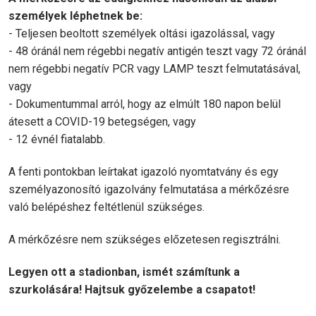
szem
é
lyek l
é
phetnek be:
- Teljesen beoltott személyek oltási igazolással, vagy
- 48 óránál nem régebbi negatív antigén teszt vagy 72 óránál
nem régebbi negatív PCR vagy LAMP teszt felmutatásával,
vagy
- Dokumentummal arról, hogy az elmúlt 180 napon belül
átesett a COVID-19 betegségen, vagy
- 12 évnél fiatalabb.
A fenti pontokban leírtakat igazoló nyomtatvány és egy
személyazonosító igazolvány felmutatása a mérkőzésre
való belépéshez feltétlenül szükséges.
A mérkőzésre nem szükséges előzetesen regisztrálni.
Legyen ott a stadionban, ismét számítunk a
szurkolására! Hajtsuk gy
ő
zelembe a csapatot!