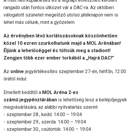
A múlt heti kupakiesés és a tegnapi elveszített kerületi
rangadó után fontos ütközet vár a DAC-ra. Az októberi
válogatott szünetet megelőző utolsó játéknapon nem is
lehet más célunk, mint a győzelem.
Az érvényben lév
ő
korl
á
toz
á
soknak k
ö
sz
ö
nhet
ő
en
k
ö
zel 10 ezren szurkolhatunk majd a MOL Arénában!
Éljünk a lehet
ő
s
é
ggel
é
s t
ö
lts
ü
k meg a stadiont!
Zengjen t
ö
bb ezer ember tork
á
b
ó
l a
„
Hajr
á
DAC!”
Az
online
jegyértékesítés szeptember 27-én, hétfőn, 12:00
órától indul.
Emellett keddtől a
MOL Aréna 2-es
sz
á
m
ú
jegyp
é
nzt
á
r
á
ban
is lehetőség lesz a belépőjegyek
megvásárlására, az alábbi nyitvatartás szerint:
- szeptember 28., kedd: 14:00 – 19:04
- szeptember 29., szerda: 14:00 – 19:04
- szeptember 30., csütörtök: 14:00 – 19:04