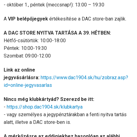
- október 1., péntek (meccsnap!): 13:00 – 19:30
A
VIP belépőjegyek
értékesítése a DAC store-ban zajlik.
A DAC STORE NYITVA TARTÁSA A 39. HÉTBEN:
Hétfő-csütörtök: 10:00-18:00
Péntek: 10:00-19:30
Szombat: 09:00-12:00
Link az online
jegyvásárlásra:
https://www.dac1904.sk/hu/zobraz.asp?
id=online-jegyvasarlas
Nincs még klubkártyád? Szerezd be itt:
-
https://shop.dac1904.sk/klubkartya
- vagy személyes a jegypénztárakban a fenti nyitva tartás
alatt, illetve a DAC store-ben is.
A mérk
ő
z
é
sre az eddigiekhez hasonl
ó
an az al
á
bbi