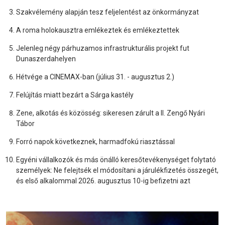
Szakvélemény alapján tesz feljelentést az önkormányzat
A roma holokausztra emlékeztek és emlékeztettek
Jelenleg négy párhuzamos infrastrukturális projekt fut
Dunaszerdahelyen
Hétvége a CINEMAX-ban (július 31. - augusztus 2.)
Felújítás miatt bezárt a Sárga kastély
Zene, alkotás és közösség: sikeresen zárult a II. Zengő Nyári
Tábor
Forró napok következnek, harmadfokú riasztással
Egyéni vállalkozók és más önálló keresőtevékenységet folytató
személyek: Ne felejtsék el módosítani a járulékfizetés összegét,
és első alkalommal 2026. augusztus 10-ig befizetni azt