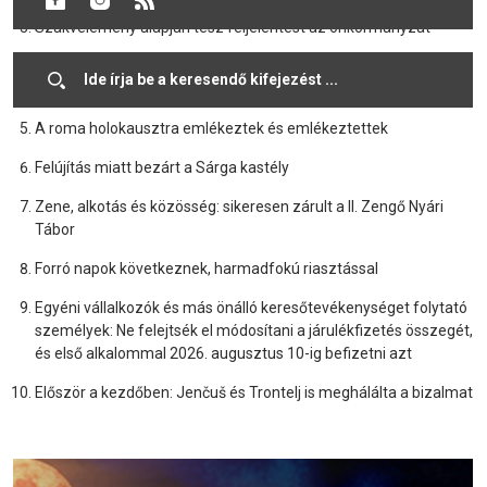
Szakvélemény alapján tesz feljelentést az önkormányzat
Jelenleg négy párhuzamos infrastrukturális projekt fut
Dunaszerdahelyen
A roma holokausztra emlékeztek és emlékeztettek
Felújítás miatt bezárt a Sárga kastély
Zene, alkotás és közösség: sikeresen zárult a II. Zengő Nyári
Tábor
Forró napok következnek, harmadfokú riasztással
Egyéni vállalkozók és más önálló keresőtevékenységet folytató
személyek: Ne felejtsék el módosítani a járulékfizetés összegét,
és első alkalommal 2026. augusztus 10-ig befizetni azt
Először a kezdőben: Jenčuš és Trontelj is meghálálta a bizalmat