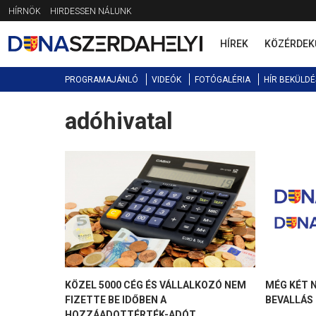
Jump
HÍRNÖK
HIRDESSEN NÁLUNK
to
navigation
HÍREK
KÖZÉRDEK
PROGRAMAJÁNLÓ
VIDEÓK
FOTÓGALÉRIA
HÍR BEKÜLDÉ
adóhivatal
Back
to
top
KÖZEL 5000 CÉG ÉS VÁLLALKOZÓ NEM
MÉG KÉT 
FIZETTE BE IDŐBEN A
BEVALLÁS
HOZZÁADOTTÉRTÉK-ADÓT