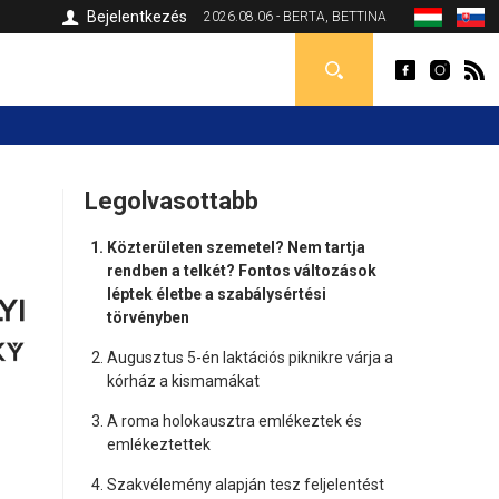
Bejelentkezés
2026.08.06 - BERTA, BETTINA
Legolvasottabb
Közterületen szemetel? Nem tartja
rendben a telkét? Fontos változások
léptek életbe a szabálysértési
törvényben
Augusztus 5-én laktációs piknikre várja a
kórház a kismamákat
A roma holokausztra emlékeztek és
emlékeztettek
Szakvélemény alapján tesz feljelentést