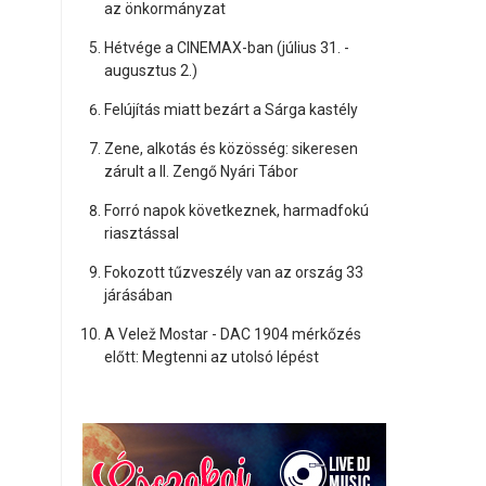
az önkormányzat
Hétvége a CINEMAX-ban (július 31. -
augusztus 2.)
Felújítás miatt bezárt a Sárga kastély
Zene, alkotás és közösség: sikeresen
zárult a II. Zengő Nyári Tábor
Forró napok következnek, harmadfokú
riasztással
Fokozott tűzveszély van az ország 33
járásában
A Velež Mostar - DAC 1904 mérkőzés
előtt: Megtenni az utolsó lépést