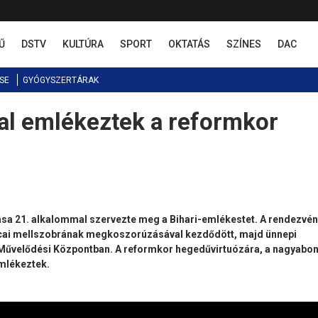
Ű
DSTV
KULTÚRA
SPORT
OKTATÁS
SZÍNES
DAC
SE
GYÓGYSZERTÁRAK
al emlékeztek a reformkor
a 21. alkalommal szervezte meg a Bihari-emlékestet. A rendezvén
cai mellszobrának megkoszorúzásával kezdődött, majd ünnepi
 Művelődési Központban. A reformkor hegedűvirtuózára, a nagyabon
mlékeztek.