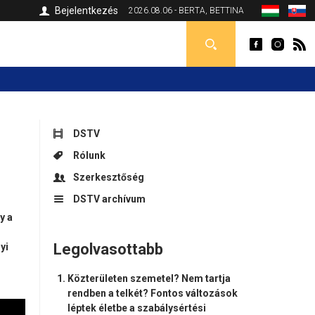
Bejelentkezés
2026.08.06 - BERTA, BETTINA
DSTV
Rólunk
Szerkesztőség
DSTV archívum
y a
Legolvasottabb
yi
Közterületen szemetel? Nem tartja
rendben a telkét? Fontos változások
léptek életbe a szabálysértési