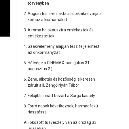
törvényben
Augusztus 5-én laktációs piknikre várja a
kórház a kismamákat
A roma holokausztra emlékeztek és
emlékeztettek
Szakvélemény alapján tesz feljelentést
az önkormányzat
Hétvége a CINEMAX-ban (július 31. -
augusztus 2.)
Zene, alkotás és közösség: sikeresen
zárult a II. Zengő Nyári Tábor
Felújítás miatt bezárt a Sárga kastély
Forró napok következnek, harmadfokú
riasztással
Fokozott tűzveszély van az ország 33
járásában