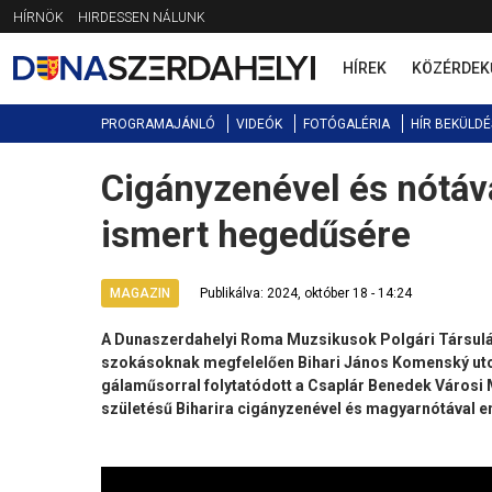
Jump
HÍRNÖK
HIRDESSEN NÁLUNK
to
navigation
HÍREK
KÖZÉRDEK
PROGRAMAJÁNLÓ
VIDEÓK
FOTÓGALÉRIA
HÍR BEKÜLDÉ
Cigányzenével és nótáv
Back
to
ismert hegedűsére
top
MAGAZIN
Publikálva: 2024, október 18 - 14:24
A Dunaszerdahelyi Roma Muzsikusok Polgári Társulás
szokásoknak megfelelően Bihari János Komenský ut
gálaműsorral folytatódott a Csaplár Benedek Városi
születésű Biharira cigányzenével és magyarnótával e