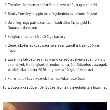
Értesítés áramkimaradásról: augusztus 13., augusztus 24.
Szakvélemény alapján tesz feljelentést az önkormányzat
Jelenleg négy párhuzamos infrastrukturális projekt fut
Dunaszerdahelyen
Felújítás miatt bezárt a Sárga kastély
Zene, alkotás és közösség: sikeresen zárult a II. Zengő Nyári
Tábor
Egyéni vállalkozók és más önálló keresőtevékenységet folytató
személyek: Ne felejtsék el módosítani a járulékfizetés összegét,
és első alkalommal 2026. augusztus 10-ig befizetni azt
Forró napok következnek, harmadfokú riasztással
Először a kezdőben: Jenčuš és Trontelj is meghálálta a bizalmat