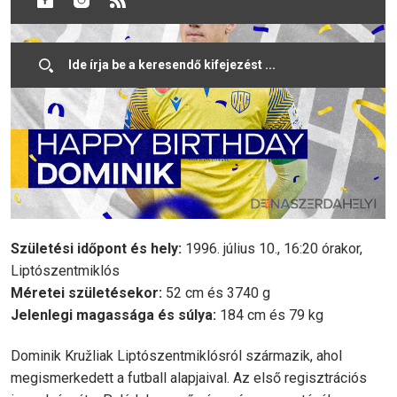
Születési id
ő
pont és hely:
1996. július 10., 16:20 órakor,
Liptószentmiklós
Méretei születésekor:
52 cm és 3740 g
Jelenlegi magassága és súlya:
184 cm és 79 kg
Dominik Kružliak Liptószentmiklósról származik, ahol
megismerkedett a futball alapjaival. Az első regisztrációs