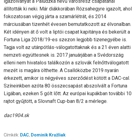
igazolványát a Palúdzka nevű városrész csapatánál
állították ki neki. Már diákkorában Rózsahegyre igazolt, ahol
fokozatosan végig járta a szamárlétrát, és 2014
márciusában tizenhét évesen bemutatkozott az élvonalban.
Két idényen át ő volt a liptói csapat kapitánya és bekerült a
Fortuna Liga 2018/19-es szezon legjobb tizenegyébe is.
Tagja volt az utánpótlás-válogatottaknak és a 21 éven alatti
nemzeti együttesnek is. 2017 januárjában a Svédország
elleni nem hivatalos találkozón a szlovák felnőttválogatott
mezét is magára ölthette. A Csallóközbe 2019 nyarán
érkezett, amikor is négyéves szerződést kötött a DAC-cal.
Színeinkben azóta 80 összecsapást abszolvált a Fortuna
Ligában, ezeken 5 gólt lőtt. Az európai kupákban további 10
rajtot gyűjtött, a Slovnaft Cup-ban 8/2 a mérlege.
dac1904.sk
Címkék:
DAC
,
Dominik Kružliak