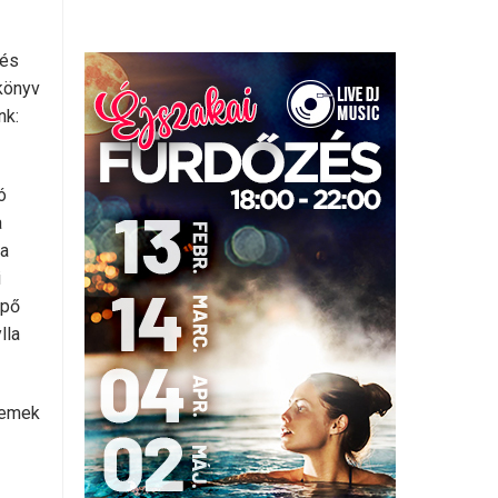
 és
ókönyv
nk:
ó
a
ja
i
épő
lla
remek