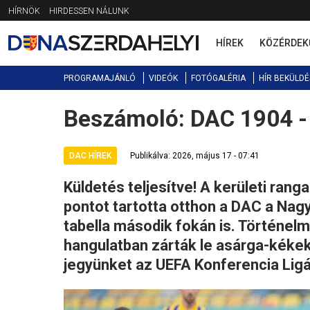
Jump
HÍRNÖK
HIRDESSEN NÁLUNK
to
navigation
HÍREK
KÖZÉRDEK
PROGRAMAJÁNLÓ
VIDEÓK
FOTÓGALÉRIA
HÍR BEKÜLDÉ
Beszámoló: DAC 1904 -
Back
to
top
DAC HÍREK
Publikálva: 2026, május 17 - 07:41
Küldetés teljesítve! A kerületi ra
pontot tartotta otthon a DAC a Nag
tabella második fokán is. Történe
hangulatban zárták le asárga-kékek
jegyünket az UEFA Konferencia Ligá