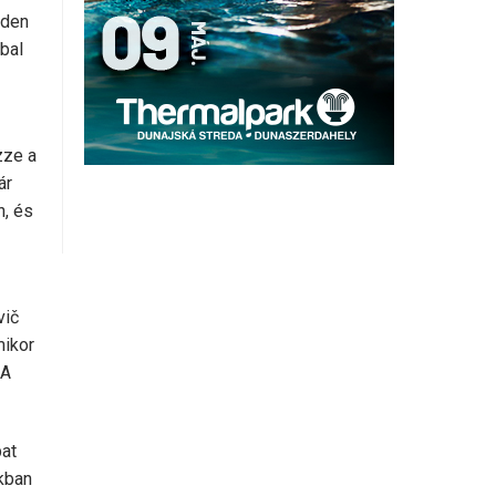
nden
bal
zze a
ár
n, és
vič
mikor
 A
at
nkban