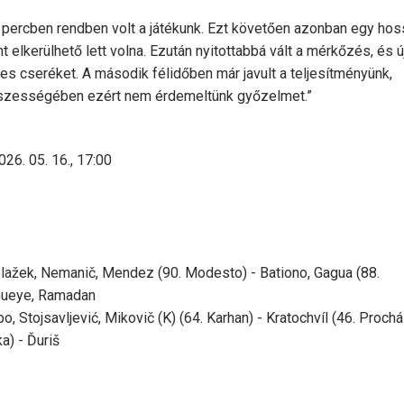
t percben rendben volt a játékunk. Ezt követően azonban egy ho
 elkerülhető lett volna. Ezután nyitottabbá vált a mérkőzés, és 
ges cseréket. A második félidőben már javult a teljesítményünk,
 Összességében ezért nem érdemeltünk győzelmet.”
026. 05. 16., 17:00
Blažek, Nemanič, Mendez (90. Modesto) - Bationo, Gagua (88.
 Gueye, Ramadan
o, Stojsavljević, Mikovič (K) (64. Karhan) - Kratochvíl (46. Prochá
a) - Ďuriš