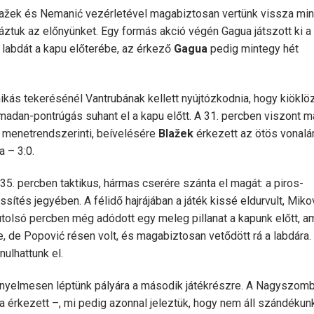
Blažek és Nemanić vezérletével magabiztosan vertünk vissza mi
tuk az előnyünket. Egy formás akció végén Gagua játszott ki a 
 labdát a kapu előterébe, az érkező
Gagua
pedig mintegy hét
ikás tekerésénél Vantrubának kellett nyújtózkodnia, hogy kiöklö
madan-pontrúgás suhant el a kapu előtt. A 31. percben viszont m
menetrendszerinti, beívelésére
Blažek
érkezett az ötös vonalá
 – 3:0.
. percben taktikus, hármas cserére szánta el magát: a piros-
ssítés jegyében. A félidő hajrájában a játék kissé eldurvult, Miko
z utolsó percben még adódott egy meleg pillanat a kapunk előtt, a
, de Popović résen volt, és magabiztosan vetődött rá a labdára.
ulhattunk el.
nyelmesen léptünk pályára a második játékrészre. A Nagyszomb
ka érkezett –, mi pedig azonnal jeleztük, hogy nem áll szándéku