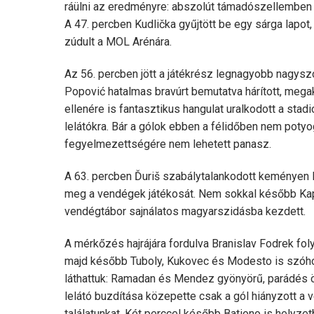
ráülni az eredményre: abszolút támadószellemben k
A 47. percben Kudlička gyűjtött be egy sárga lapo
zúdult a MOL Arénára.
Az 56. percben jött a játékrész legnagyobb nagysz
Popović hatalmas bravúrt bemutatva hárított, meg
ellenére is fantasztikus hangulat uralkodott a stad
lelátókra. Bár a gólok ebben a félidőben nem potyog
fegyelmezettségére nem lehetett panasz.
A 63. percben Ďuriš szabálytalankodott keményen 
meg a vendégek játékosát. Nem sokkal később Kap
vendégtábor sajnálatos magyarszidásba kezdett.
A mérkőzés hajrájára fordulva Branislav Fodrek fol
majd később Tuboly, Kukovec és Modesto is szóhoz
láthattuk: Ramadan és Mendez gyönyörű, parádés ö
lelátó buzdítása közepette csak a gól hiányzott a
találatunkat. Két perccel később Bationo is helyzetb