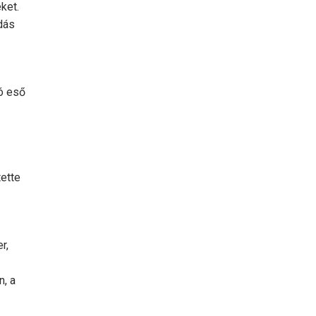
ket.
dás
ó eső
ette
r,
, a