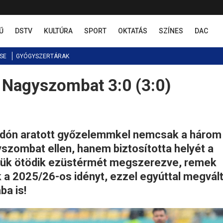
Ű
DSTV
KULTÚRA
SPORT
OKTATÁS
SZÍNES
DAC
SE
GYÓGYSZERTÁRAK
 Nagyszombat 3:0 (3:0)
ngadón aratott győzelemmkel nemcsak a három
yszombat ellen, hanem biztosította helyét a
lmük ötödik ezüstérmét megszerezve, remek
 a 2025/26-os idényt, ezzel egyúttal megvál
ba is!