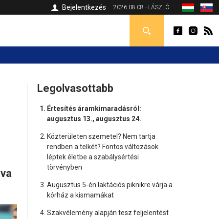
Bejelentkezés
2026.08.08 - LÁSZLÓ
Legolvasottabb
Értesítés áramkimaradásról:
augusztus 13., augusztus 24.
Közterületen szemetel? Nem tartja
rendben a telkét? Fontos változások
léptek életbe a szabálysértési
törvényben
tva
Augusztus 5-én laktációs piknikre várja a
kórház a kismamákat
Szakvélemény alapján tesz feljelentést