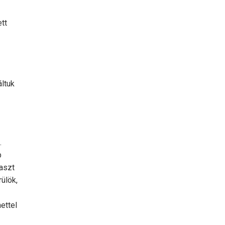
tt
áltuk
.
b
gaszt
ülök,
ettel