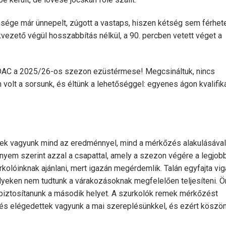
sége már ünnepelt, zúgott a vastaps, hiszen kétség sem férhete
vezető végül hosszabbítás nélkül, a 90. percben vetett véget a
a DAC a 2025/26-os szezon ezüstérmese! Megcsináltuk, nincs
olt a sorsunk, és éltünk a lehetőséggel: egyenes ágon kvalifik
ek vagyunk mind az eredménnyel, mind a mérkőzés alakulásával
ényem szerint azzal a csapattal, amely a szezon végére a legjob
kolóinknak ajánlani, mert igazán megérdemlik. Talán egyfajta vi
yeken nem tudtunk a várakozásoknak megfelelően teljesíteni. Ör
bebiztosítanunk a második helyet. A szurkolók remek mérkőzést
 és elégedettek vagyunk a mai szereplésünkkel, és ezért köszön