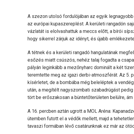
A szezon utolsó fordulójában az egyik legnagyobb 
az európai kupaszereplést. A kerületi rangadón sajá
vázlatát is elolvashattuk a meccs előtt, a bírói s
hogy sikerrel zárjuk az idényt, és újabb emlékezet
A tétnek és a kerületi rangadó hangulatának megfel
esőzés miatt csúszós, nehéz talaj fogadta a csapa
pályán leginkább a mezőnyharc dominált a két tizen
teremtette meg az igazi derbi-atmoszférát. Az 5.
kísérletet, de a bombába még beleléptek a vendé
után, a megítélt nagyszombati szabadrúgást pedig
tört be erőszakosan a büntetőterületen belülre, ám
A 16. percben aztán ugrott a MOL Aréna: Kapanadze 
ütemben futott el a védők mellett, majd a tehetetle
tavaszi formában lévő csatárunknak ez már az ötöd