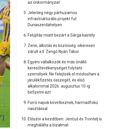
az önkormányzat
Jelenleg négy párhuzamos
infrastrukturális projekt fut
Dunaszerdahelyen
Felújítás miatt bezárt a Sárga kastély
Zene, alkotás és közösség: sikeresen
zárult a II. Zengő Nyári Tábor
Egyéni vállalkozók és más önálló
keresőtevékenységet folytató
személyek: Ne felejtsék el módosítani a
járulékfizetés összegét, és első
alkalommal 2026. augusztus 10-ig
befizetni azt
Forró napok következnek, harmadfokú
riasztással
Először a kezdőben: Jenčuš és Trontelj is
meghálálta a bizalmat