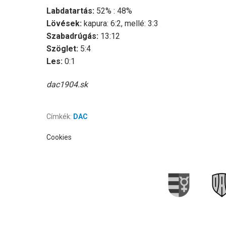
Labdatartás:
52% : 48%
Lövések:
kapura: 6:2, mellé: 3:3
Szabadrúgás:
13:12
Szöglet:
5:4
Les:
0:1
dac1904.sk
Címkék:
DAC
Cookies