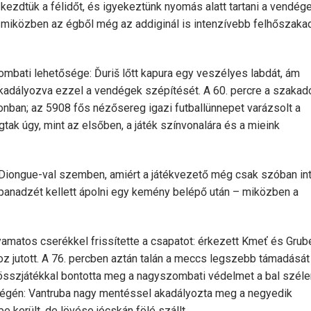
ezdtük a félidőt, és igyekeztünk nyomás alatt tartani a vendége
t, miközben az égből még az addiginál is intenzívebb felhőszaka
ombati lehetősége: Ďuriš lőtt kapura egy veszélyes labdát, ám
akadályozva ezzel a vendégek szépítését. A 60. percre a szakad
ionban; az 5908 fős nézősereg igazi futballünnepet varázsolt a
tak úgy, mint az elsőben, a játék színvonalára és a mieink
Diongue-val szemben, amiért a játékvezető még csak szóban int
anadzét kellett ápolni egy kemény belépő után – miközben a
yamatos cserékkel frissítette a csapatot: érkezett Kmeť és Grube
 jutott. A 76. percben aztán talán a meccs legszebb támadását
sszjátékkal bontotta meg a nagyszombati védelmet a bal szélen
 végén: Vantruba nagy mentéssel akadályozta meg a negyedik
e került, de lövése jócskán fölé szállt.