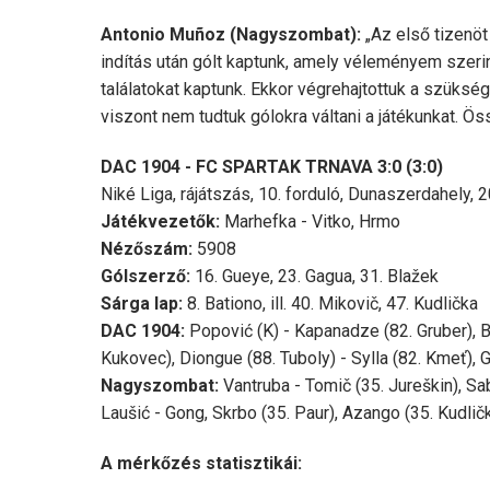
Antonio Muñoz (Nagyszombat):
„Az első tizenö
indítás után gólt kaptunk, amely véleményem szerint
találatokat kaptunk. Ekkor végrehajtottuk a szüksé
viszont nem tudtuk gólokra váltani a játékunkat.
DAC 1904 - FC SPARTAK TRNAVA 3:0
(3:0)
Niké Liga, rájátszás, 10. forduló, Dunaszerdahely, 2
Játékvezetők:
Marhefka - Vitko, Hrmo
Nézőszám:
5908
Gólszerző:
16. Gueye, 23. Gagua, 31. Blažek
Sárga lap:
8. Bationo, ill. 40. Mikovič, 47. Kudlička
DAC 1904:
Popović (K) - Kapanadze (82. Gruber), 
Kukovec), Diongue (88. Tuboly) - Sylla (82. Kmeť),
Nagyszombat:
Vantruba - Tomič (35. Jureškin), Sab
Laušić - Gong, Skrbo (35. Paur), Azango (35. Kudličk
A mérkőzés statisztikái: