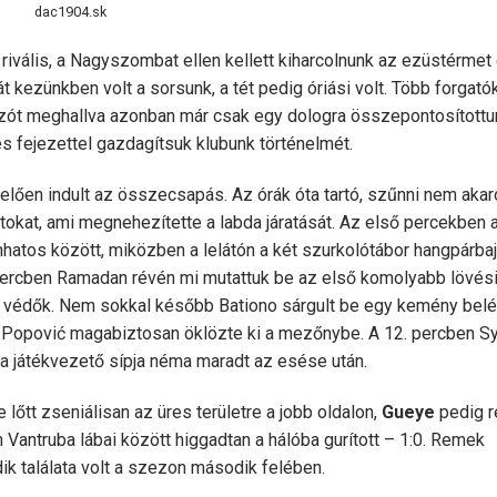
dac1904.sk
rivális, a Nagyszombat ellen kellett kiharcolnunk az ezüstérmet
t kezünkben volt a sorsunk, a tét pedig óriási volt. Több forgat
ípszót meghallva azonban már csak egy dologra összepontosítottu
es fejezettel gazdagítsuk klubunk történelmét.
elően indult az összecsapás. Az órák óta tartó, szűnni nem akar
tokat, ami megnehezítette a labda járatását. Az első percekben 
hatos között, miközben a lelátón a két szurkolótábor hangpárba
 percben Ramadan révén mi mutattuk be az első komolyabb lövés
g védők. Nem sokkal később Bationo sárgult be egy kemény bel
 Popović magabiztosan öklözte ki a mezőnybe. A 12. percben Sy
 a játékvezető sípja néma maradt az esése után.
lőtt zseniálisan az üres területre a jobb oldalon,
Gueye
pedig 
n Vantruba lábai között higgadtan a hálóba gurított – 1:0. Remek
ik találata volt a szezon második felében.