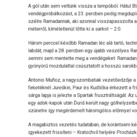
A gól után sem vettünk vissza a tempóból. Hátul 
vendégpróbálkozást, a 23. percben pedig megdupláz
szélre Ramadannak, aki azonnal visszapasszolta a
méterről, kíméletlenül lőtte ki a sarkot – 2:0.
Három perccel később Ramadan léc alá tartó, techn
labdát, majd a 28. percben egy újabb veszélyes Ra
semmi sem mentette meg a vendégeket: Ramadan 
gyönyörű mozdulattal csúsztatott a hosszú sarokba
Antonio Muñoz, a nagyszombatiak vezetőedzője a 35
feketéknél Jureškin, Paur és Kudlička érkezett a fri
sárga lapja is jelezte a Spartak frusztráltságát. A
egy adok-kapok után Ďuriš került nagy gólhelyzetbe
szünetre így megérdemelt háromgólos előnnyel von
A magabiztos vezetés tudatában, de korántsem ké
igyekezett frissíteni – Kratochvíl helyére Procház