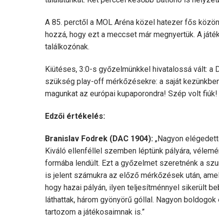
A 85. perctől a MOL Aréna közel hatezer fős közön
hozzá, hogy ezt a meccset már megnyertük. A játék
találkozónak.
Kiütéses, 3:0-s győzelmünkkel hivatalossá vált: 
szükség play-off mérkőzésekre: a saját kezünkben v
magunkat az európai kupaporondra! Szép volt fiúk!
Edzői értékelés:
Branislav Fodrek (DAC 1904):
„Nagyon elégedett
Kiváló ellenféllel szemben léptünk pályára, vélem
formába lendült. Ezt a győzelmet szeretnénk a szur
is jelent számukra az előző mérkőzések után, amel
hogy hazai pályán, ilyen teljesítménnyel sikerült 
láthattak, három gyönyörű góllal. Nagyon boldogok
tartozom a játékosaimnak is.”