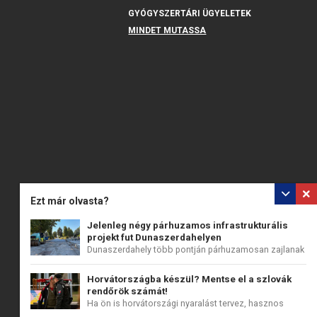
GYÓGYSZERTÁRI ÜGYELETEK
MINDET MUTASSA
Ezt már olvasta?
Jelenleg négy párhuzamos infrastrukturális
projekt fut Dunaszerdahelyen
Dunaszerdahely több pontján párhuzamosan zajlanak
a...
Horvátországba készül? Mentse el a szlovák
rendőrök számát!
Ha ön is horvátországi nyaralást tervez, hasznos
lehet,...