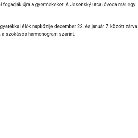
től fogadják újra a gyermekeket. A Jesenský utcai óvoda már egy
yatékkal élők napközije december 22. és január 7. között zárva t
a a szokásos harmonogram szerint.