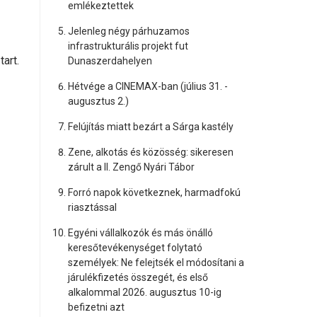
emlékeztettek
Jelenleg négy párhuzamos
infrastrukturális projekt fut
art.
Dunaszerdahelyen
Hétvége a CINEMAX-ban (július 31. -
augusztus 2.)
Felújítás miatt bezárt a Sárga kastély
Zene, alkotás és közösség: sikeresen
zárult a II. Zengő Nyári Tábor
Forró napok következnek, harmadfokú
riasztással
Egyéni vállalkozók és más önálló
keresőtevékenységet folytató
személyek: Ne felejtsék el módosítani a
járulékfizetés összegét, és első
alkalommal 2026. augusztus 10-ig
befizetni azt