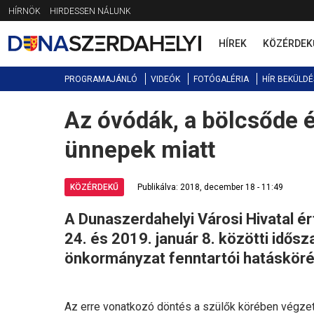
Jump
HÍRNÖK
HIRDESSEN NÁLUNK
to
navigation
HÍREK
KÖZÉRDEK
PROGRAMAJÁNLÓ
VIDEÓK
FOTÓGALÉRIA
HÍR BEKÜLDÉ
Az óvódák, a bölcsőde é
Back
to
ünnepek miatt
top
KÖZÉRDEKŰ
Publikálva: 2018, december 18 - 11:49
A Dunaszerdahelyi Városi Hivatal ér
24. és 2019. január 8. közötti idő
önkormányzat fenntartói hatásköré
Az erre vonatkozó döntés a szülők körében végzett 