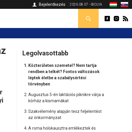
Bejelentkezés
2026.08.07 - IBOLYA
az
Legolvasottabb
Közterületen szemetel? Nem tartja
rendben a telkét? Fontos változások
léptek életbe a szabálysértési
törvényben
r
Augusztus 5-én laktációs piknikre várja a
yi
kórház a kismamákat
Szakvélemény alapján tesz feljelentést
az önkormányzat
A roma holokausztra emlékeztek és