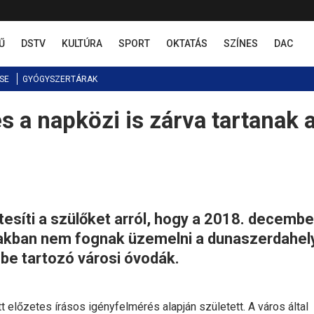
Ű
DSTV
KULTÚRA
SPORT
OKTATÁS
SZÍNES
DAC
SE
GYÓGYSZERTÁRAK
s a napközi is zárva tartanak 
tesíti a szülőket arról, hogy a 2018. decembe
szakban nem fognak üzemelni a dunaszerdahel
be tartozó városi óvodák.
előzetes írásos igényfelmérés alapján született. A város által