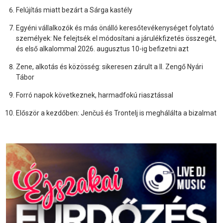
Felújítás miatt bezárt a Sárga kastély
Egyéni vállalkozók és más önálló keresőtevékenységet folytató
személyek: Ne felejtsék el módosítani a járulékfizetés összegét,
és első alkalommal 2026. augusztus 10-ig befizetni azt
Zene, alkotás és közösség: sikeresen zárult a II. Zengő Nyári
Tábor
Forró napok következnek, harmadfokú riasztással
Először a kezdőben: Jenčuš és Trontelj is meghálálta a bizalmat