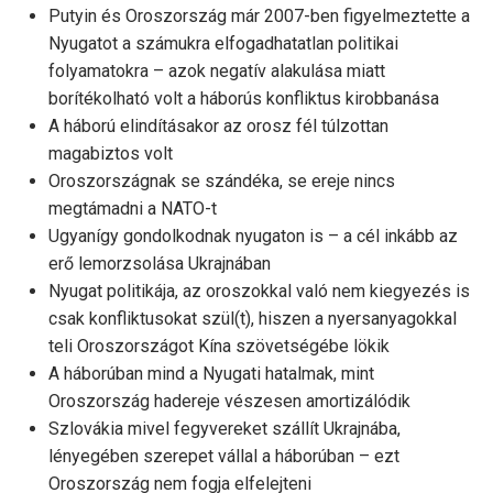
Putyin és Oroszország már 2007-ben figyelmeztette a
Nyugatot a számukra elfogadhatatlan politikai
folyamatokra – azok negatív alakulása miatt
borítékolható volt a háborús konfliktus kirobbanása
A háború elindításakor az orosz fél túlzottan
magabiztos volt
Oroszországnak se szándéka, se ereje nincs
megtámadni a NATO-t
Ugyanígy gondolkodnak nyugaton is – a cél inkább az
erő lemorzsolása Ukrajnában
Nyugat politikája, az oroszokkal való nem kiegyezés is
csak konfliktusokat szül(t), hiszen a nyersanyagokkal
teli Oroszországot Kína szövetségébe lökik
A háborúban mind a Nyugati hatalmak, mint
Oroszország hadereje vészesen amortizálódik
Szlovákia mivel fegyvereket szállít Ukrajnába,
lényegében szerepet vállal a háborúban – ezt
Oroszország nem fogja elfelejteni