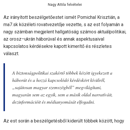
Nagy Attila felvételei
Az irányított beszélgetőestet ismét Pomichal Krisztián, a
ma7.sk közéleti rovatvezetője vezette, s az est folyamán a
nagy számban megjelent hallgatóság számos aktuálpolitikai,
az orosz–ukrán háborúval és annak aspektusaival
kapcsolatos kérdésekre kapott kimerítő és részletes
választ.
A biztonságpolitikai szakértő többek között igyekezett a
háborút és a hozzá kapcsolódó kérdéskört kívülről,
„sajátosan magyar szemszögből” megvilágítani,
magyarán sem az egyik, sem a másik oldal narratíváit,
dezinformációit és médianyomását elfogadni.
Az est során a beszélgetésből kiderült többek között, hogy