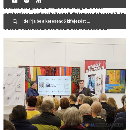
szakértő, a magyarországi Miniszterelnöki Kabinet Kül-
és Biztonságpolitikai Államtitkárságának volt
munkatársa, egykori brüsszeli diplomata február 17-én
a ma7 médiacsalád által szervezett Konvervatív esték
második állomásaként a Csallóközi Múzeumban.