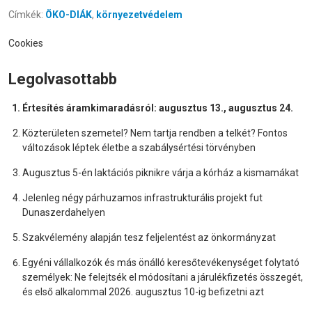
Címkék:
ÖKO-DIÁK
,
környezetvédelem
Cookies
Legolvasottabb
Értesítés áramkimaradásról: augusztus 13., augusztus 24.
Közterületen szemetel? Nem tartja rendben a telkét? Fontos
változások léptek életbe a szabálysértési törvényben
Augusztus 5-én laktációs piknikre várja a kórház a kismamákat
Jelenleg négy párhuzamos infrastrukturális projekt fut
Dunaszerdahelyen
Szakvélemény alapján tesz feljelentést az önkormányzat
Egyéni vállalkozók és más önálló keresőtevékenységet folytató
személyek: Ne felejtsék el módosítani a járulékfizetés összegét,
és első alkalommal 2026. augusztus 10-ig befizetni azt