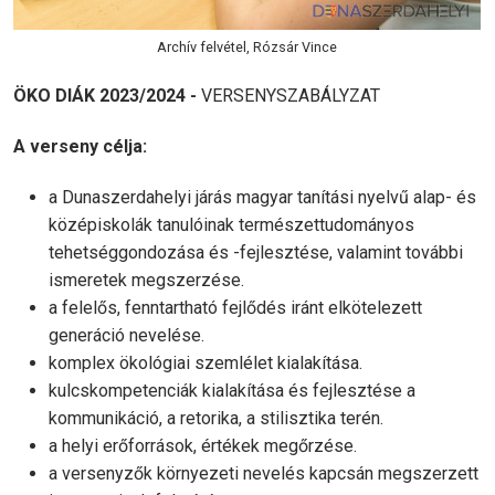
Archív felvétel, Rózsár Vince
ÖKO DIÁK 2023/2024 -
VERSENYSZABÁLYZAT
A verseny célja:
a Dunaszerdahelyi járás magyar tanítási nyelvű alap- és
középiskolák tanulóinak természettudományos
tehetséggondozása és -fejlesztése, valamint további
ismeretek megszerzése.
a felelős, fenntartható fejlődés iránt elkötelezett
generáció nevelése.
komplex ökológiai szemlélet kialakítása.
kulcskompetenciák kialakítása és fejlesztése a
kommunikáció, a retorika, a stilisztika terén.
a helyi erőforrások, értékek megőrzése.
a versenyzők környezeti nevelés kapcsán megszerzett