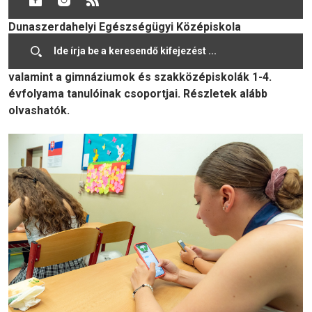
nevelését tűzte ki célul az ÖKO-DIÁK. A
Dunaszerdahelyi Egészségügyi Középiskola
szervezésében megvalósuló versenyre 2023. október
27-ig jelentkezhetnek az alapiskolák 7-9. évfolyama,
valamint a gimnáziumok és szakközépiskolák 1-4.
évfolyama tanulóinak csoportjai. Részletek alább
olvashatók.