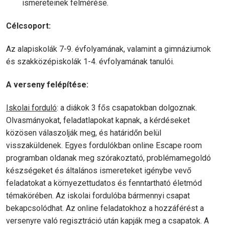
ismereteinek felmérése.
Célcsoport:
Az alapiskolák 7-9. évfolyamának, valamint a gimnáziumok
és szakközépiskolák 1-4. évfolyamának tanulói.
A verseny felépítése:
Iskolai forduló
: a diákok 3 fős csapatokban dolgoznak.
Olvasmányokat, feladatlapokat kapnak, a kérdéseket
közösen válaszolják meg, és határidőn belül
visszaküldenek. Egyes fordulókban online Escape room
programban oldanak meg szórakoztató, problémamegoldó
készségeket és általános ismereteket igénybe vevő
feladatokat a környezettudatos és fenntartható életmód
témakörében. Az iskolai fordulóba bármennyi csapat
bekapcsolódhat. Az online feladatokhoz a hozzáférést a
versenyre való regisztráció után kapják meg a csapatok. A