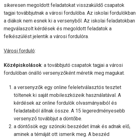
sikeresen megoldott feladatokat visszaküldő csapatok
tagjai továbbjutnak a városi fordulóba. Az iskolai fordulókban
a diákok nem esnek ki a versenyből. Az iskolai feladatokban
megválaszolt kérdések és megoldott feladatok a
felkészülést jelentik a városi fordulóra.
Városi forduló
:
Középiskolások
: a továbbjutó csapatok tagjai a városi
fordulóban önálló versenyzőként méretik meg magukat.
a versenyzők egy online feleletválasztós tesztet
töltenek ki saját mobileszközeik használatával. A
kérdések az online fordulók olvasmányaiból és
feladataiból állnak össze. A 15 legeredményesebb
versenyző továbbjut a döntőbe.
a döntősök egy szónoki beszédet írnak és adnak elő,
aminek a témáját ott ismerik meg. A beszéd