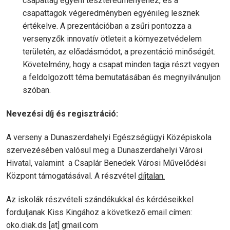
csapattag egyéni teszteredményéhez, és a
csapattagok végeredményben egyénileg lesznek
értékelve. A prezentációban a zsűri pontozza a
versenyzők innovatív ötleteit a környezetvédelem
területén, az előadásmódot, a prezentáció minőségét.
Követelmény, hogy a csapat minden tagja részt vegyen
a feldolgozott téma bemutatásában és megnyilvánuljon
szóban.
Nevezési díj és regisztráció:
A verseny a Dunaszerdahelyi Egészségügyi Középiskola
szervezésében valósul meg a Dunaszerdahelyi Városi
Hivatal, valamint a Csaplár Benedek Városi Művelődési
Központ támogatásával. A részvétel
díjtalan.
Az iskolák részvételi szándékukkal és kérdéseikkel
forduljanak Kiss Kingához a következő email címen:
oko.diak.ds
[at]
gmail.com