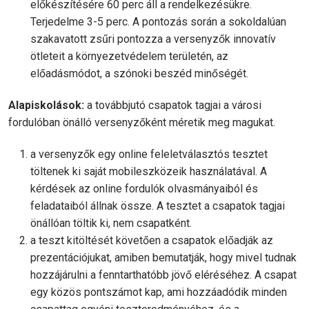
előkészítésére 60 perc áll a rendelkezésükre.
Terjedelme 3-5 perc. A pontozás során a sokoldalúan
szakavatott zsűri pontozza a versenyzők innovatív
ötleteit a környezetvédelem területén, az
előadásmódot, a szónoki beszéd minőségét.
Alapiskolások:
a továbbjutó csapatok tagjai a városi
fordulóban önálló versenyzőként méretik meg magukat.
a versenyzők egy online feleletválasztós tesztet
töltenek ki saját mobileszközeik használatával. A
kérdések az online fordulók olvasmányaiból és
feladataiból állnak össze. A tesztet a csapatok tagjai
önállóan töltik ki, nem csapatként.
a teszt kitöltését követően a csapatok előadják az
prezentációjukat, amiben bemutatják, hogy mivel tudnak
hozzájárulni a fenntarthatóbb jövő eléréséhez. A csapat
egy közös pontszámot kap, ami hozzáadódik minden