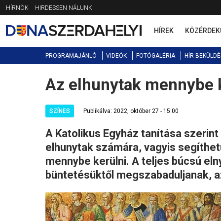
Jump
HÍRNÖK
HIRDESSEN NÁLUNK
to
navigation
HÍREK
KÖZÉRDEK
PROGRAMAJÁNLÓ
VIDEÓK
FOTÓGALÉRIA
HÍR BEKÜLDÉ
Az elhunytak mennybe 
Back
to
top
SZÍNES
Publikálva: 2022, október 27 - 15:00
A Katolikus Egyház tanítása szerin
elhunytak számára, vagyis segíthet
mennybe kerülni. A teljes búcsú el
büntetésüktől megszabaduljanak, az 