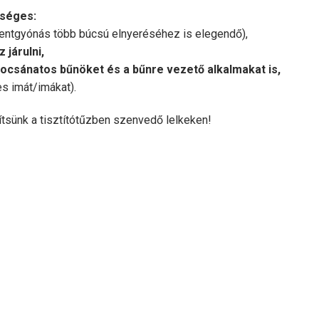
kséges:
entgyónás több búcsú elnyeréséhez is elegendő),
járulni,
 bocsánatos bűnöket és a bűnre vezető alkalmakat is,
s imát/imákat).
ítsünk a tisztítótűzben szenvedő lelkeken!