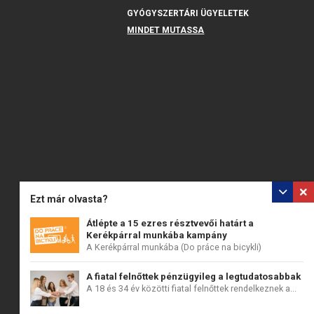
GYÓGYSZERTÁRI ÜGYELETEK
MINDET MUTASSA
Ezt már olvasta?
Átlépte a 15 ezres résztvevői határt a
Kerékpárral munkába kampány
A Kerékpárral munkába (Do práce na bicykli)
országos...
A fiatal felnőttek pénzügyileg a legtudatosabbak
A 18 és 34 év közötti fiatal felnőttek rendelkeznek a...