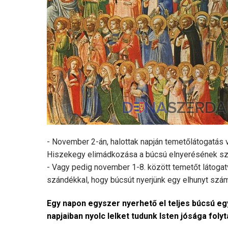
- November 2-án, halottak napján temetőlátogatás
Hiszekegy elimádkozása a búcsú elnyerésének sz
- Vagy pedig november 1-8. között temetőt látogatv
szándékkal, hogy búcsút nyerjünk egy elhunyt szám
Egy napon egyszer nyerhető el teljes búcsú egy
napjaiban nyolc lelket tudunk Isten jósága folyt