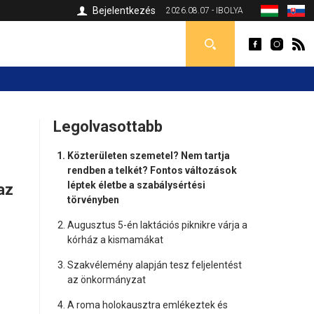
Bejelentkezés
2026.08.07 - IBOLYA
Legolvasottabb
Közterületen szemetel? Nem tartja
rendben a telkét? Fontos változások
léptek életbe a szabálysértési
az
törvényben
Augusztus 5-én laktációs piknikre várja a
kórház a kismamákat
Szakvélemény alapján tesz feljelentést
az önkormányzat
A roma holokausztra emlékeztek és