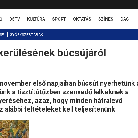
Ű
DSTV
KULTÚRA
SPORT
OKTATÁS
SZÍNES
DAC
SE
GYÓGYSZERTÁRAK
kerülésének búcsújáról
t november első napjaiban búcsút nyerhetünk 
ünk a tisztítótűzben szenvedő lelkeknek a
nyeréséhez, azaz, hogy minden hátralevő
alábbi feltételeket kell teljesítenünk.