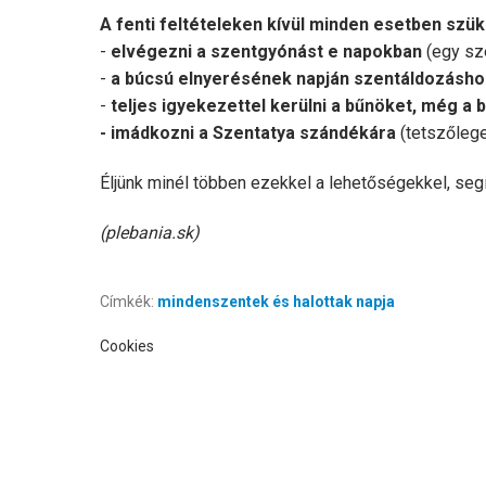
A fenti feltételeken kívül minden esetben szü
-
elvégezni a szentgyónást e napokban
(egy sz
-
a búcsú elnyerésének napján szentáldozáshoz 
-
teljes igyekezettel kerülni a bűnöket, még a
- imádkozni a Szentatya szándékára
(tetszőlege
Éljünk minél többen ezekkel a lehetőségekkel, seg
(plebania.sk)
Címkék:
mindenszentek és halottak napja
Cookies