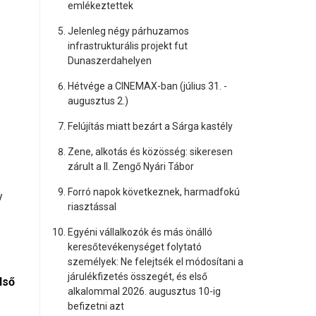
emlékeztettek
Jelenleg négy párhuzamos
infrastrukturális projekt fut
Dunaszerdahelyen
Hétvége a CINEMAX-ban (július 31. -
augusztus 2.)
Felújítás miatt bezárt a Sárga kastély
Zene, alkotás és közösség: sikeresen
zárult a II. Zengő Nyári Tábor
Forró napok következnek, harmadfokú
y
riasztással
Egyéni vállalkozók és más önálló
keresőtevékenységet folytató
személyek: Ne felejtsék el módosítani a
járulékfizetés összegét, és első
lső
alkalommal 2026. augusztus 10-ig
befizetni azt