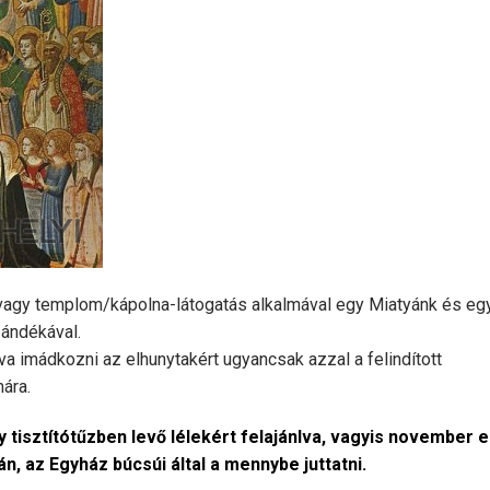
 vagy templom/kápolna-látogatás alkalmával egy Miatyánk és eg
ándékával.
a imádkozni az elhunytakért ugyancsak azzal a felindított
ára.
 tisztítótűzben levő lélekért felajánlva, vagyis november e
án, az Egyház búcsúi által a mennybe juttatni.