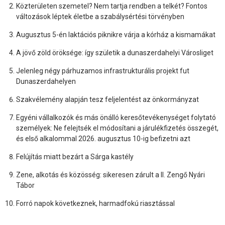
Közterületen szemetel? Nem tartja rendben a telkét? Fontos
változások léptek életbe a szabálysértési törvényben
Augusztus 5-én laktációs piknikre várja a kórház a kismamákat
A jövő zöld öröksége: így születik a dunaszerdahelyi Városliget
Jelenleg négy párhuzamos infrastrukturális projekt fut
Dunaszerdahelyen
Szakvélemény alapján tesz feljelentést az önkormányzat
Egyéni vállalkozók és más önálló keresőtevékenységet folytató
személyek: Ne felejtsék el módosítani a járulékfizetés összegét,
és első alkalommal 2026. augusztus 10-ig befizetni azt
Felújítás miatt bezárt a Sárga kastély
Zene, alkotás és közösség: sikeresen zárult a II. Zengő Nyári
Tábor
Forró napok következnek, harmadfokú riasztással