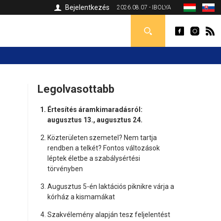
Bejelentkezés
2026.08.07 - IBOLYA
Legolvasottabb
Értesítés áramkimaradásról:
augusztus 13., augusztus 24.
Közterületen szemetel? Nem tartja
rendben a telkét? Fontos változások
léptek életbe a szabálysértési
törvényben
Augusztus 5-én laktációs piknikre várja a
kórház a kismamákat
Szakvélemény alapján tesz feljelentést