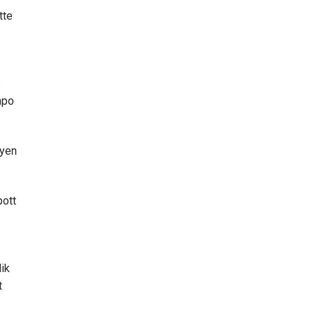
tte
s
mpo
lyen
pott
ik
t