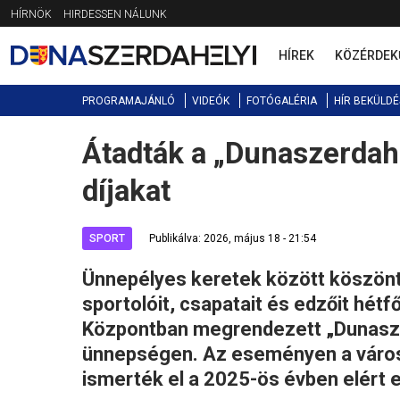
Jump
HÍRNÖK
HIRDESSEN NÁLUNK
to
navigation
HÍREK
KÖZÉRDEK
PROGRAMAJÁNLÓ
VIDEÓK
FOTÓGALÉRIA
HÍR BEKÜLDÉ
Átadták a „Dunaszerdah
Back
to
díjakat
top
SPORT
Publikálva: 2026, május 18 - 21:54
Ünnepélyes keretek között köszön
sportolóit, csapatait és edzőit hét
Központban megrendezett „Dunaszer
ünnepségen. Az eseményen a város
ismerték el a 2025-ös évben elért 