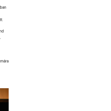
kban
t.
and
,
ámára