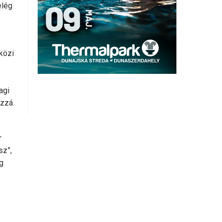
elég
közi
agi
zzá.
r
sz”,
g