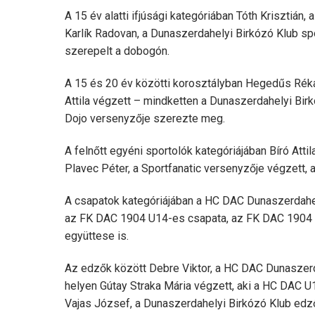
A 15 év alatti ifjúsági kategóriában Tóth Krisztián
Karlík Radovan, a Dunaszerdahelyi Birkózó Klub spo
szerepelt a dobogón.
A 15 és 20 év közötti korosztályban Hegedűs Ré
Attila végzett – mindketten a Dunaszerdahelyi Bir
Dojo versenyzője szerezte meg.
A felnőtt egyéni sportolók kategóriájában Bíró Attil
Plavec Péter, a Sportfanatic versenyzője végzett,
A csapatok kategóriájában a HC DAC Dunaszerdahel
az FK DAC 1904 U14-es csapata, az FK DAC 1904 f
együttese is.
Az edzők között Debre Viktor, a HC DAC Dunasze
helyen Gútay Straka Mária végzett, aki a HC DAC U1
Vajas József, a Dunaszerdahelyi Birkózó Klub edző