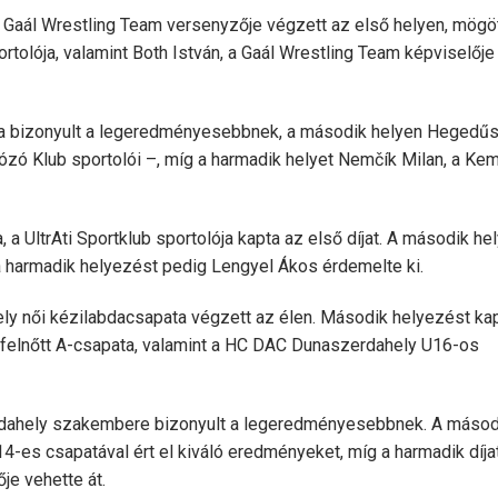
, a Gaál Wrestling Team versenyzője végzett az első helyen, mögö
rtolója, valamint Both István, a Gaál Wrestling Team képviselője
ka bizonyult a legeredményesebbnek, a második helyen Hegedű
kózó Klub sportolói –, míg a harmadik helyet Nemčík Milan, a Ke
a, a UltrAti Sportklub sportolója kapta az első díjat. A második he
 a harmadik helyezést pedig Lengyel Ákos érdemelte ki.
y női kézilabdacsapata végzett az élen. Második helyezést ka
elnőtt A-csapata, valamint a HC DAC Dunaszerdahely U16-os
rdahely szakembere bizonyult a legeredményesebbnek. A másod
4-es csapatával ért el kiváló eredményeket, míg a harmadik díja
je vehette át.