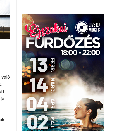
 való
,
tt
ív
juk