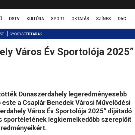
Ű
DSTV
KULTÚRA
SPORT
OKTATÁS
SZÍNES
DAC
SE
GYÓGYSZERTÁRAK
ely Város Év Sportolója 2025”
tötték Dunaszerdahely legeredményesebb
fő este a Csaplár Benedek Városi Művelődési
dahely Város Év Sportolója 2025” díjátadó
 sportéletének legkiemelkedőbb szereplőit
eredményeikért.