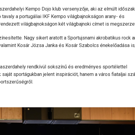
aszerdahelyi Kempo Dojo klub versenyzője, aki az elmúlt idősza
 tavaly a portugáliai IKF Kempo világbajnokságon arany- és
rendezett világbajnokságon két világbajnoki címet is megszerzet
ínesítette. Nagy sikert aratott a Sportujsnami akrobatikus rock 
, valamint Kosár Józsa Janka és Kosár Szabolcs énekelőadása is
naszerdahely rendkívül sokszínű és eredményes sportélettel
saját sportágukban jelent inspirációt, hanem a város fiataljai sz
portszerűségről.