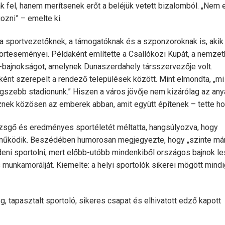
k fel, hanem merítsenek erőt a beléjük vetett bizalomból. „Nem 
ozni” – emelte ki.
 sportvezetőknek, a támogatóknak és a szponzoroknak is, akik
orteseményei. Példaként említette a Csallóközi Kupát, a nemzet
-bajnokságot, amelynek Dunaszerdahely társszervezője volt.
ként szerepelt a rendező települések között. Mint elmondta, „mi
egszebb stadionunk.” Hiszen a város jövője nem kizárólag az any
znek közösen az emberek abban, amit együtt építenek – tette ho
ezsgő és eredményes sportéletét méltatta, hangsúlyozva, hogy
működik. Beszédében humorosan megjegyezte, hogy „szinte má
ni sportolni, mert előbb-utóbb mindenkiből országos bajnok le
és munkamorálját. Kiemelte: a helyi sportolók sikerei mögött mindi
ég, tapasztalt sportoló, sikeres csapat és elhivatott edző kapott