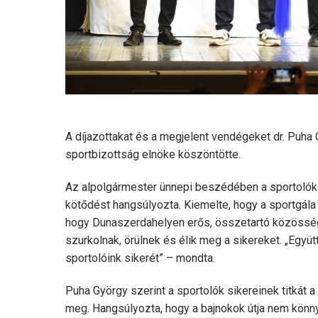
A díjazottakat és a megjelent vendégeket dr. Puha 
sportbizottság elnöke köszöntötte.
Az alpolgármester ünnepi beszédében a sportolók e
kötődést hangsúlyozta. Kiemelte, hogy a sportgál
hogy Dunaszerdahelyen erős, összetartó közösség 
szurkolnak, örülnek és élik meg a sikereket. „Együt
sportolóink sikerét” – mondta.
Puha György szerint a sportolók sikereinek titkát 
meg. Hangsúlyozta, hogy a bajnokok útja nem könnyű