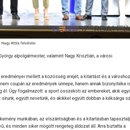
Nagy Attila felvételei
György alpolgármester, valamint Nagy Krisztián, a városi
redményei mellett a közösség erejét, a kitartást és a városhoz
a nem csupán az eredmények ünnepe, hanem annak bizonyítéka is
él. Úgy fogalmazott: a sport összeköti az embereket, akik együ
t sírunk, együtt nevetünk, és akikkel együtt dobban a kéksárga sz
a kemény munkában, az elszántságban és a kitartásban tapasztal
, és minden siker mögött rengeteg áldozat áll. Arra biztatta a