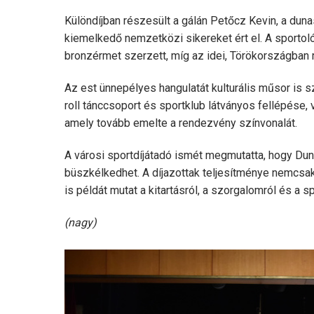
Különdíjban részesült a gálán Petőcz Kevin, a dun
kiemelkedő nemzetközi sikereket ért el. A sportoló
bronzérmet szerzett, míg az idei, Törökországban 
Az est ünnepélyes hangulatát kulturális műsor is sz
roll tánccsoport és sportklub látványos fellépése
amely tovább emelte a rendezvény színvonalát.
A városi sportdíjátadó ismét megmutatta, hogy Du
büszkélkedhet. A díjazottak teljesítménye nemcsak 
is példát mutat a kitartásról, a szorgalomról és a s
(nagy)