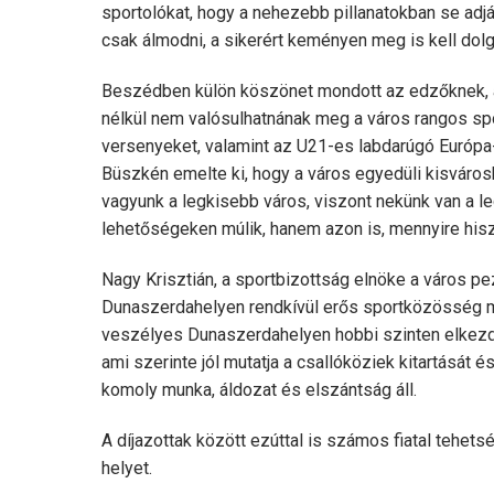
sportolókat, hogy a nehezebb pillanatokban se adjá
csak álmodni, a sikerért keményen meg is kell dolg
Beszédben külön köszönet mondott az edzőknek, a
nélkül nem valósulhatnának meg a város rangos sp
versenyeket, valamint az U21-es labdarúgó Európa
Büszkén emelte ki, hogy a város egyedüli kisváros
vagyunk a legkisebb város, viszont nekünk van a l
lehetőségeken múlik, hanem azon is, mennyire his
Nagy Krisztián, a sportbizottság elnöke a város p
Dunaszerdahelyen rendkívül erős sportközösség 
veszélyes Dunaszerdahelyen hobbi szinten elkezde
ami szerinte jól mutatja a csallóköziek kitartását 
komoly munka, áldozat és elszántság áll.
A díjazottak között ezúttal is számos fiatal tehets
helyet.