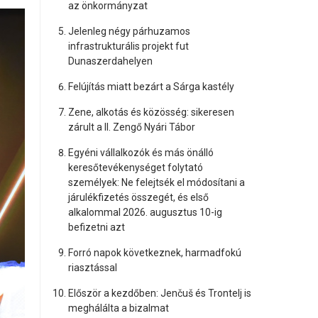
az önkormányzat
Jelenleg négy párhuzamos
infrastrukturális projekt fut
Dunaszerdahelyen
Felújítás miatt bezárt a Sárga kastély
Zene, alkotás és közösség: sikeresen
zárult a II. Zengő Nyári Tábor
Egyéni vállalkozók és más önálló
keresőtevékenységet folytató
személyek: Ne felejtsék el módosítani a
járulékfizetés összegét, és első
alkalommal 2026. augusztus 10-ig
befizetni azt
Forró napok következnek, harmadfokú
riasztással
Először a kezdőben: Jenčuš és Trontelj is
meghálálta a bizalmat