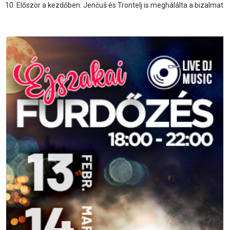
Először a kezdőben: Jenčuš és Trontelj is meghálálta a bizalmat