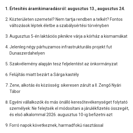
Értesítés áramkimaradásról: augusztus 13., augusztus 24.
Közterületen szemetel? Nem tartja rendben a telkét? Fontos
változások léptek életbe a szabálysértési törvényben
Augusztus 5-én laktációs piknikre várja a kórház a kismamákat
Jelenleg négy párhuzamos infrastrukturális projekt fut
Dunaszerdahelyen
Szakvélemény alapján tesz feljelentést az önkormányzat
Felújítás miatt bezárt a Sárga kastély
Zene, alkotás és közösség: sikeresen zárult a II. Zengő Nyári
Tábor
Egyéni vállalkozók és más önálló keresőtevékenységet folytató
személyek: Ne felejtsék el módosítani a járulékfizetés összegét,
és első alkalommal 2026. augusztus 10-ig befizetni azt
Forró napok következnek, harmadfokú riasztással