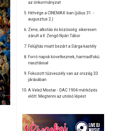
az önkormányzat
Hétvége a CINEMAX-ban (július 31. -
augusztus 2.)
Zene, alkotás és közösség: sikeresen
zárult a II. Zengő Nyári Tábor
Felújítás miatt bezárt a Sárga kastély
Forró napok következnek, harmadfokú
riasztással
Fokozott tűzveszély van az ország 33
járásában
A Velež Mostar - DAC 1904 mérkőzés
előtt: Megtenni az utolsó lépést