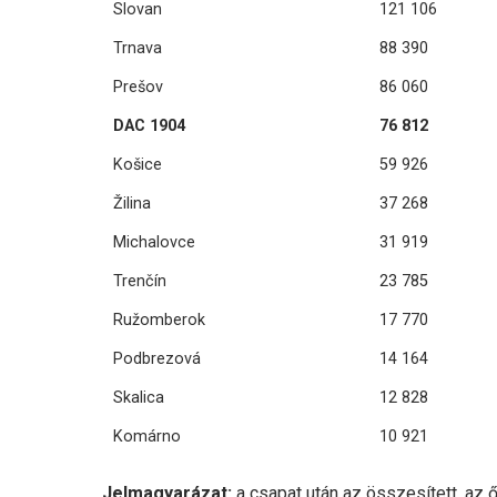
Slovan
121 106
Trnava
88 390
Prešov
86 060
DAC 1904
76 812
Košice
59 926
Žilina
37 268
Michalovce
31 919
Trenčín
23 785
Ružomberok
17 770
Podbrezová
14 164
Skalica
12 828
Komárno
10 921
Jelmagyarázat:
a csapat után az összesített, az