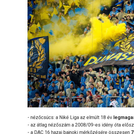
- nézőcsúcs: a Niké Liga az elmúlt 18 év
legmaga
- az átlag nézőszám a 2008/09-es idény óta előszö
- a DAC 16 hazai bajnoki mérkőzésére összesen
7