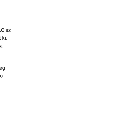
AC
az
 ki,
da
eg
zó