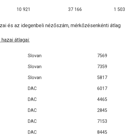
10 921
37 166
1 503
hazai és az idegenbeli nézőszám, mérkőzésenkénti átlag
hazai átlagai:
Slovan
7569
Slovan
7359
Slovan
5817
DAC
6017
DAC
4465
DAC
2845
DAC
7153
DAC
8445