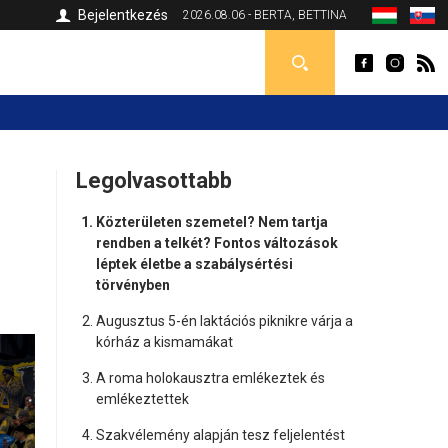
Bejelentkezés
2026.08.06 - BERTA, BETTINA
Legolvasottabb
Közterületen szemetel? Nem tartja
rendben a telkét? Fontos változások
léptek életbe a szabálysértési
törvényben
Augusztus 5-én laktációs piknikre várja a
kórház a kismamákat
A roma holokausztra emlékeztek és
emlékeztettek
Szakvélemény alapján tesz feljelentést