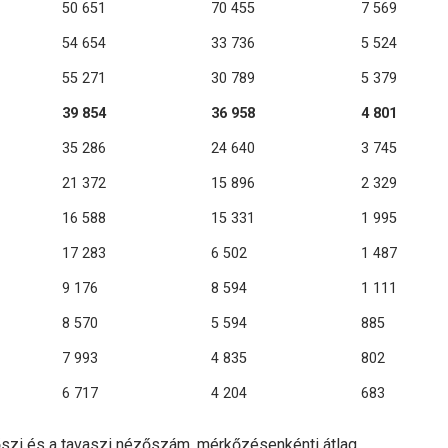
50 651
70 455
7 569
54 654
33 736
5 524
55 271
30 789
5 379
39 854
36 958
4 801
35 286
24 640
3 745
21 372
15 896
2 329
16 588
15 331
1 995
17 283
6 502
1 487
9 176
8 594
1 111
8 570
5 594
885
7 993
4 835
802
6 717
4 204
683
 őszi és a tavaszi nézőszám, mérkőzésenkénti átlag