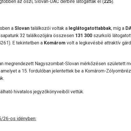
öbben az őszi, Slovan-DAC derbire látogattak el (
225
).
ésben a
Slovan
találkozói voltak a
leglátogatottabbak
, míg a
D
Csapatunk 32 találkozójára összesen
131 300
szurkoló látogatott
 4261). E tekintetben a
Komárom
volt a legkevésbé attraktív gár
an megrendezett Nagyszombat-Slovan mérkőzésen született m
, amelyet a 15. fordulóban jelentettek be a Komárom-Zólyombré
k.
lálható hivatalos jegyzőkönyveiből vettük.
25/26-os idényben: