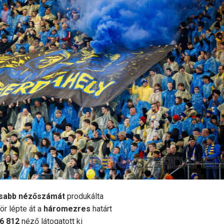
sabb nézőszámát
produkálta
r lépte át a
háromezres
határt
6 812
néző látogatott ki