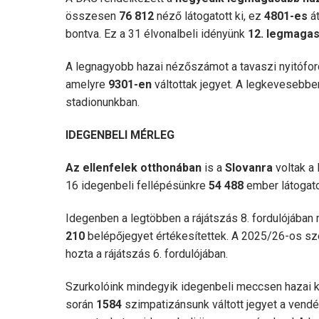
összesen
76 812
néző látogatott ki, ez
4801-es
á
bontva. Ez a 31 élvonalbeli idényünk
12. legmaga
A legnagyobb hazai nézőszámot a tavaszi nyitóford
amelyre
9301-en
váltottak jegyet. A legkevesebben
stadionunkban.
IDEGENBELI MÉRLEG
Az ellenfelek otthonában
is a
Slovanra
voltak a
16 idegenbeli fellépésünkre
54 488
ember látogato
Idegenben a legtöbben a rájátszás 8. fordulójába
210
belépőjegyet értékesítettek. A 2025/26-os s
hozta a rájátszás 6. fordulójában.
Szurkolóink mindegyik idegenbeli meccsen hazai k
során
1584
szimpatizánsunk váltott jegyet a vend