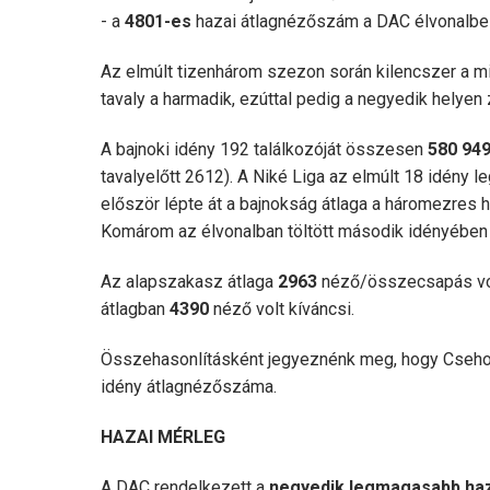
- a
4801-es
hazai átlagnézőszám a DAC élvonalbeli
Az elmúlt tizenhárom szezon során kilencszer a mi
tavaly a harmadik, ezúttal pedig a negyedik helyen 
A bajnoki idény 192 találkozóját összesen
580 94
tavalyelőtt 2612). A Niké Liga az elmúlt 18 idény
először lépte át a bajnokság átlaga a háromezres ha
Komárom az élvonalban töltött második idényében i
Az alapszakasz átlaga
2963
néző/összecsapás vol
átlagban
4390
néző volt kíváncsi.
Összehasonlításként jegyeznénk meg, hogy Cseh
idény átlagnézőszáma.
HAZAI MÉRLEG
A DAC rendelkezett a
negyedik legmagasabb ha