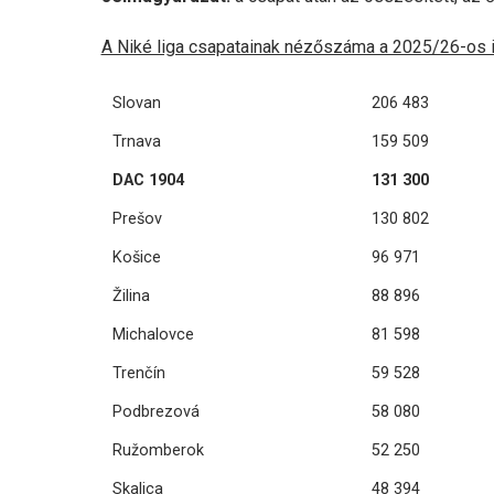
A Niké liga csapatainak nézőszáma a 2025/26-os 
Slovan
206 483
Trnava
159 509
DAC 1904
131 300
Prešov
130 802
Košice
96 971
Žilina
88 896
Michalovce
81 598
Trenčín
59 528
Podbrezová
58 080
Ružomberok
52 250
Skalica
48 394