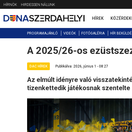
Jump
HÍRNÖK
HIRDESSEN NÁLUNK
to
navigation
HÍREK
KÖZÉRDEK
PROGRAMAJÁNLÓ
VIDEÓK
FOTÓGALÉRIA
HÍR BEKÜLDÉ
A 2025/26-os ezüstsze
Back
to
top
DAC HÍREK
Publikálva: 2026, június 1 - 08:27
Az elmúlt idényre való visszatekin
tizenkettedik játékosnak szentelte