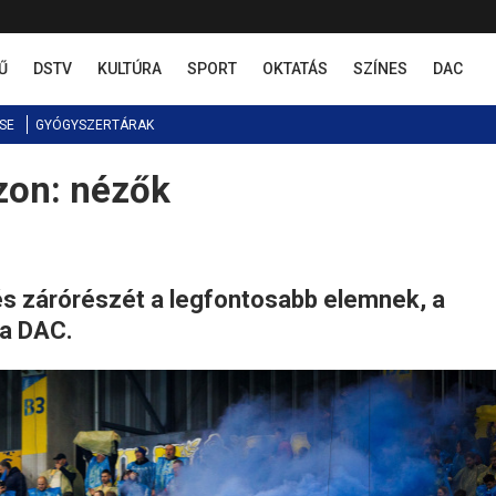
Ű
DSTV
KULTÚRA
SPORT
OKTATÁS
SZÍNES
DAC
SE
GYÓGYSZERTÁRAK
zon: nézők
tés zárórészét a legfontosabb elemnek, a
 a DAC.