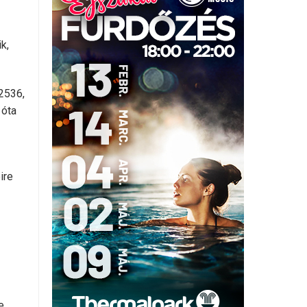
k,
 2536,
 óta
ire
e