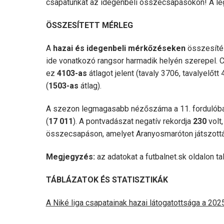
csapatunkat az idegenbeli összecsapásokon! A legt
ÖSSZESÍTETT MÉRLEG
A
hazai és idegenbeli mérkőzéseken
összesít
ide vonatkozó rangsor harmadik helyén szerepel. 
ez
4103-as
átlagot jelent (tavaly 3706, tavalyelőtt
(
1503-as
átlag).
A szezon legmagasabb nézőszáma a 11. fordulób
(
17 011
). A pontvadászat negatív rekordja
230
volt
összecsapáson, amelyet Aranyosmaróton játszottá
Megjegyzés:
az adatokat a futbalnet.sk oldalon ta
TÁBLÁZATOK ÉS STATISZTIKÁK
A Niké liga csapatainak hazai látogatottsága a 20