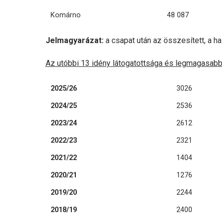
Komárno
48 087
Jelmagyarázat:
a csapat után az összesített, a 
Az utóbbi 13 idény látogatottsága és legmagasabb 
2025/26
3026
2024/25
2536
2023/24
2612
2022/23
2321
2021/22
1404
2020/21
1276
2019/20
2244
2018/19
2400