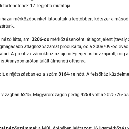
 történetének 12. legjobb mutatója
 hazai mérkőzéseinket látogatták a legtöbben, kétszer a másodi
zártunk.
9
néző
látta, ami
3206-os
mérkőzésenkénti átlagot jelent (tavaly
 legmagasabb átlagnézőszámát produkálta, és a 2008/09-es évad
tárt. A pozitív számokhoz az újonc Eperjes is hozzájárult, míg a
s Aranyosmaróton talált átmeneti otthonra.
t, a rájátszásban ez a szám
3164-re
nőtt. A felsőház küzdelme
országban
6215
, Magyarországon pedig
4258
volt a 2025/26-os
zai nézőszámmal
: a MOL Arénában lejátszott 16 ligamérkőzésr