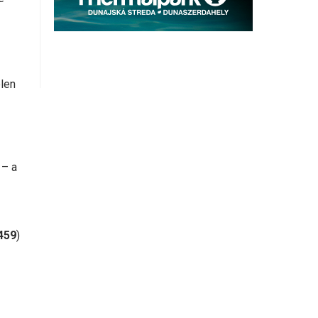
elen
 – a
1
459
)