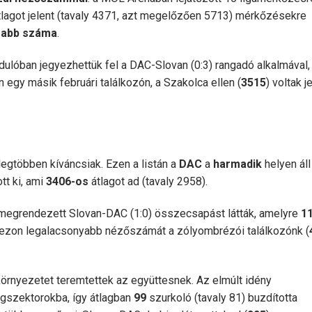
tlagot jelent (tavaly 4371, azt megelőzően 5713) mérkőzésekre
sabb száma
.
ulóban jegyezhettük fel a DAC-Slovan (0:3) rangadó alkalmával,
 egy másik februári találkozón, a Szakolca ellen (
3515
) voltak j
 legtöbben kíváncsiak. Ezen a listán a
DAC
a
harmadik
helyen áll
tt ki, ami
3406-os
átlagot ad (tavaly 2958).
n megrendezett Slovan-DAC (1:0) összecsapást látták, amelyre
1
zezon legalacsonyabb nézőszámát a zólyombrézói találkozónk (
örnyezetet teremtettek az együttesnek. Az elmúlt idény
égszektorokba, így átlagban
99
szurkoló (tavaly 81) buzdította