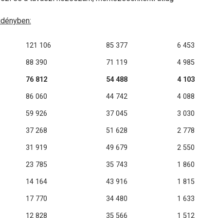
idényben:
121 106
85 377
6 453
88 390
71 119
4 985
76 812
54 488
4 103
86 060
44 742
4 088
59 926
37 045
3 030
37 268
51 628
2 778
31 919
49 679
2 550
23 785
35 743
1 860
14 164
43 916
1 815
17 770
34 480
1 633
12 828
35 566
1 512