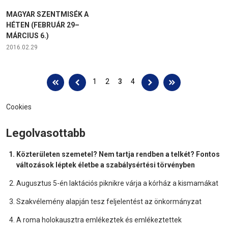
MAGYAR SZENTMISÉK A
HÉTEN (FEBRUÁR 29–
MÁRCIUS 6.)
2016.02.29
Oldalak
1
2
3
4
Cookies
Legolvasottabb
Közterületen szemetel? Nem tartja rendben a telkét? Fontos
változások léptek életbe a szabálysértési törvényben
Augusztus 5-én laktációs piknikre várja a kórház a kismamákat
Szakvélemény alapján tesz feljelentést az önkormányzat
A roma holokausztra emlékeztek és emlékeztettek