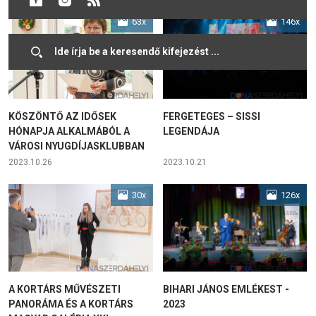
63x
146x
KÖSZÖNTŐ AZ IDŐSEK
FERGETEGES – SISSI
HÓNAPJA ALKALMÁBÓL A
LEGENDÁJA
VÁROSI NYUGDÍJASKLUBBAN
2023.10.26
2023.10.21
30x
126x
A KORTÁRS MŰVÉSZETI
BIHARI JÁNOS EMLÉKEST -
PANORÁMA ÉS A KORTÁRS
2023