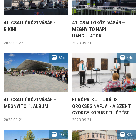
41. CSALLÓKÖZI VÁSÁR -
41. CSALLÓKÖZI VÁSÁR –
BIKINI
MEGNYITÓ NAPI
HANGULATOK
2023.09.22
2023.09.21
63x
44x
41. CSALLÓKÖZI VÁSÁR –
EURÓPAI KULTURÁLIS
MEGNYITÓ, 1. ALBUM
ÖRÖKSÉG NAPJAI - A SZENT
GYÖRGY KÓRUS FELLÉPÉSE
2023.09.21
2023.09.21
43x
82x