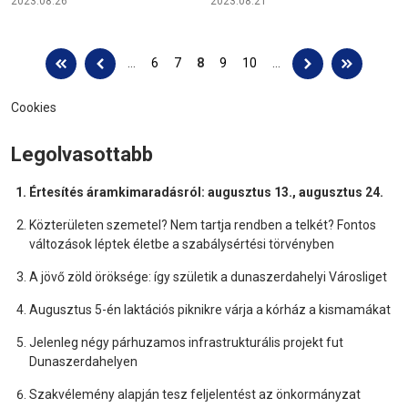
2023.08.26
2023.08.21
Oldalak
…
6
7
8
9
10
…
Cookies
Legolvasottabb
Értesítés áramkimaradásról: augusztus 13., augusztus 24.
Közterületen szemetel? Nem tartja rendben a telkét? Fontos
változások léptek életbe a szabálysértési törvényben
A jövő zöld öröksége: így születik a dunaszerdahelyi Városliget
Augusztus 5-én laktációs piknikre várja a kórház a kismamákat
Jelenleg négy párhuzamos infrastrukturális projekt fut
Dunaszerdahelyen
Szakvélemény alapján tesz feljelentést az önkormányzat