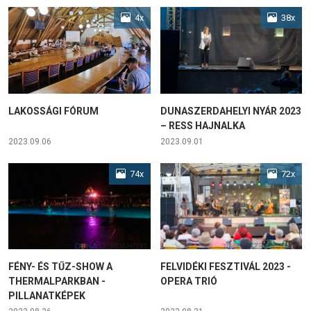
4x
38x
LAKOSSÁGI FÓRUM
DUNASZERDAHELYI NYÁR 2023
– RESS HAJNALKA
2023.09.06
2023.09.01
74x
72x
FÉNY- ÉS TŰZ-SHOW A
FELVIDÉKI FESZTIVÁL 2023 -
THERMALPARKBAN -
OPERA TRIÓ
PILLANATKÉPEK