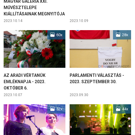
MAGYAR GALÉRIA XXI.
MŰVÉSZTELEPE
KIÁLLÍTÁSAINAK MEGNYITÓJA
2023.10.14
2023.10.09
60x
28x
AZ ARADI VÉRTANÚK
PARLAMENTI VÁLASZTÁS -
EMLÉKNAPJA - 2023.
2023. SZEPTEMBER 30.
OKTÓBER 6.
2023.10.07
2023.09.30
52x
44x