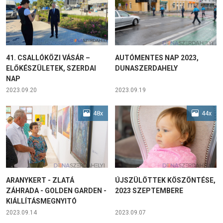
41. CSALLÓKÖZI VÁSÁR –
AUTÓMENTES NAP 2023,
ELŐKÉSZÜLETEK, SZERDAI
DUNASZERDAHELY
NAP
2023.09.20
2023.09.19
48x
44x
ARANYKERT - ZLATÁ
ÚJSZÜLÖTTEK KÖSZÖNTÉSE,
ZÁHRADA - GOLDEN GARDEN -
2023 SZEPTEMBERE
KIÁLLÍTÁSMEGNYITÓ
2023.09.14
2023.09.07