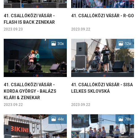
41. CSALLÓKÖZI VÁSÁR -
41. CSALLÓKÖZI VÁSÁR - R-GO
FLASH IS BACK ZENEKAR
2023.09.23
2023.09.22
30x
12x
41. CSALLÓKÖZI VÁSÁR -
41. CSALLÓKÖZI VÁSÁR - SISA
KORDA GYÖRGY - BALÁZS
LELKES SKLOVSKÁ
KLÁRI & ZENEKAR
2023.09.22
2023.09.22
44x
78x